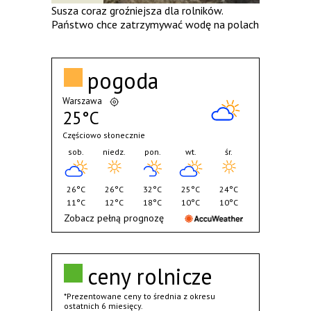
Susza coraz groźniejsza dla rolników.
Państwo chce zatrzymywać wodę na polach
pogoda
Warszawa
25°C
Częściowo słonecznie
sob.
niedz.
pon.
wt.
śr.
26°C
26°C
32°C
25°C
24°C
11°C
12°C
18°C
10°C
10°C
Zobacz pełną prognozę
ceny rolnicze
*Prezentowane ceny to średnia z okresu
ostatnich 6 miesięcy.