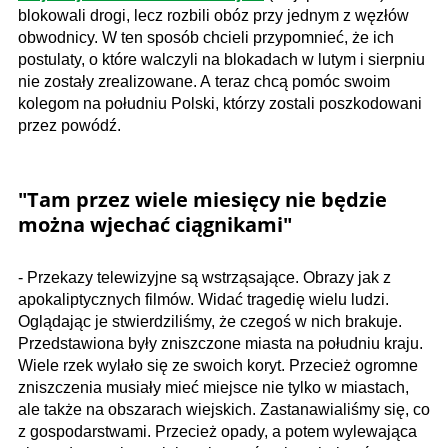
blokowali drogi, lecz rozbili obóz przy jednym z węzłów
obwodnicy. W ten sposób chcieli przypomnieć, że ich
postulaty, o które walczyli na blokadach w lutym i sierpniu
nie zostały zrealizowane. A teraz chcą pomóc swoim
kolegom na południu Polski, którzy zostali poszkodowani
przez powódź.
"Tam przez wiele miesięcy nie będzie
można wjechać ciągnikami"
- Przekazy telewizyjne są wstrząsające. Obrazy jak z
apokaliptycznych filmów. Widać tragedię wielu ludzi.
Oglądając je stwierdziliśmy, że czegoś w nich brakuje.
Przedstawiona były zniszczone miasta na południu kraju.
Wiele rzek wylało się ze swoich koryt. Przecież ogromne
zniszczenia musiały mieć miejsce nie tylko w miastach,
ale także na obszarach wiejskich. Zastanawialiśmy się, co
z gospodarstwami. Przecież opady, a potem wylewająca