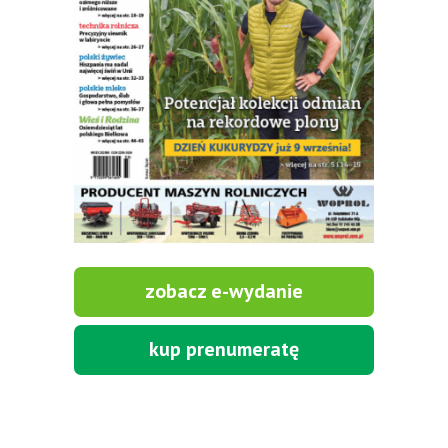
zobacz e-wydanie
kup prenumeratę