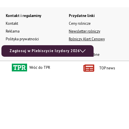
Kontakt i regulaminy
Przydatne linki
Kontakt
Ceny rolnicze
Reklama
Newsletter rolniczy
Polityka prywatności
Rolniczy Alert Cenowy
Regulamin
Pogoda
Zagłosuj w Plebiscycie Izydory 2026
RODO
Ogłoszenia drobne
Konkursy TPR
Wróć do TPR
TOP news
e-Wydania TPR
Kącik Samotnych Serc
Porgram TV
agrarsklep.pl
RSS
Produkty dla Ciebie
Kategorie
Zamów prenumeratę TPR
Wiadomości