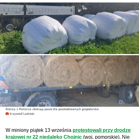
Rolnicy z Pomorza zbierają pasze dla poszkodowanych gospodarstw
Krzysztof Lubiński
W miniony piątek 13 września
protestowali przy drodze
krajowej nr 22 niedaleko Chojnic
(woj. pomorskie). Nie