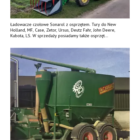
Ładowacze czołowe Sonarol z osprzętem. Tury do New
Holland, MF, Case, Zetor, Ursus, Deutz Fahr, John Deere,
Kubota, LS. W sprzedaży posiadamy także osprzęt
w promocyjnych cenach. Tel. 500 600 106. www.specagro.pl