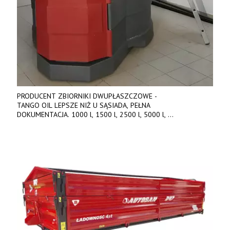
PRODUCENT ZBIORNIKI DWUPŁASZCZOWE -
TANGO OIL LEPSZE NIŻ U SĄSIADA, PEŁNA
DOKUMENTACJA. 1000 l, 1500 l, 2500 l, 5000 l,
produkt polski. Dobra cena, szybkie terminy realizacji. Tel. 536
842 737, www.tango-oil.pl