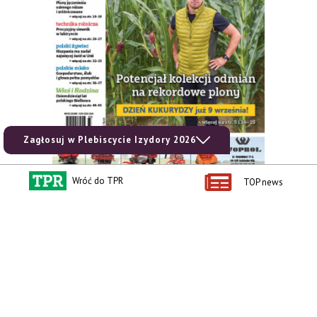
Zagłosuj w Plebiscycie Izydory 2026
Wróć do TPR
TOP news
zobacz e-wydanie
kup prenumeratę