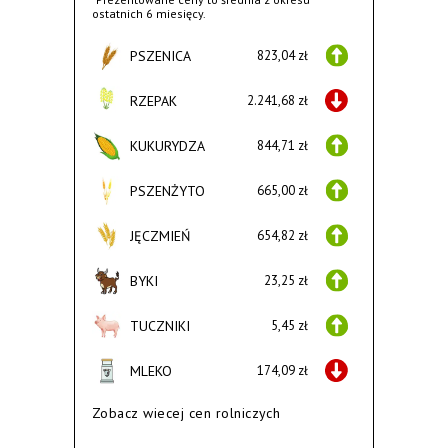
ostatnich 6 miesięcy.
PSZENICA
823,04 zł
RZEPAK
2.241,68 zł
KUKURYDZA
844,71 zł
PSZENŻYTO
665,00 zł
JĘCZMIEŃ
654,82 zł
BYKI
23,25 zł
TUCZNIKI
5,45 zł
MLEKO
174,09 zł
Zobacz wiecej cen rolniczych