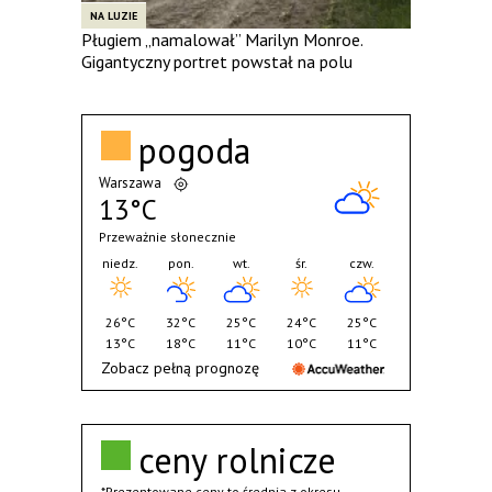
NA LUZIE
Pługiem „namalował” Marilyn Monroe.
Gigantyczny portret powstał na polu
pogoda
Warszawa
13°C
Przeważnie słonecznie
niedz.
pon.
wt.
śr.
czw.
26°C
32°C
25°C
24°C
25°C
13°C
18°C
11°C
10°C
11°C
Zobacz pełną prognozę
ceny rolnicze
*Prezentowane ceny to średnia z okresu