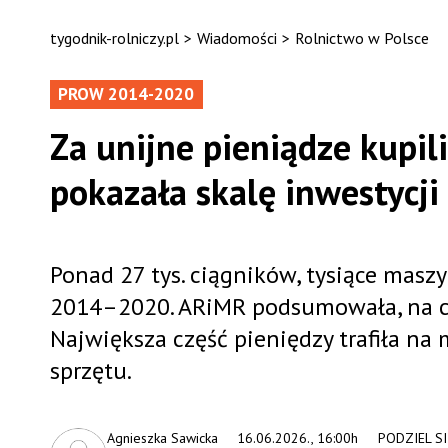
tygodnik-rolniczy.pl
>
Wiadomości
>
Rolnictwo w Polsce
PROW 2014-2020
Za unijne pieniądze kupil
pokazała skalę inwestycji
Ponad 27 tys. ciągników, tysiące masz
2014–2020. ARiMR podsumowała, na co 
Największa część pieniędzy trafiła n
sprzętu.
Agnieszka Sawicka
16.06.2026., 16:00h
PODZIEL SI