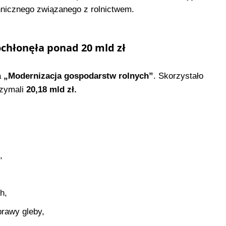
hnicznego związanego z rolnictwem.
chłonęła ponad 20 mld zł
a
„Modernizacja gospodarstw rolnych”
. Skorzystało
rzymali
20,18 mld zł.
,
h,
prawy gleby,