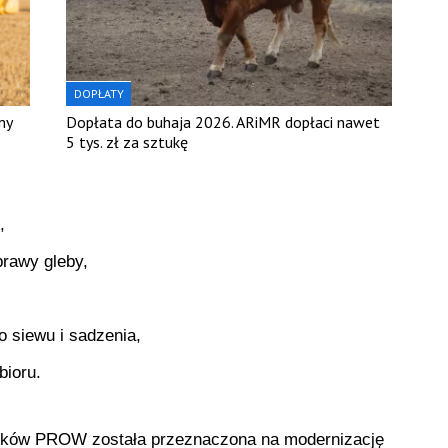
DOPŁATY
my
Dopłata do buhaja 2026. ARiMR dopłaci nawet
5 tys. zł za sztukę
,
prawy gleby,
 siewu i sadzenia,
bioru.
odków PROW została przeznaczona na modernizację