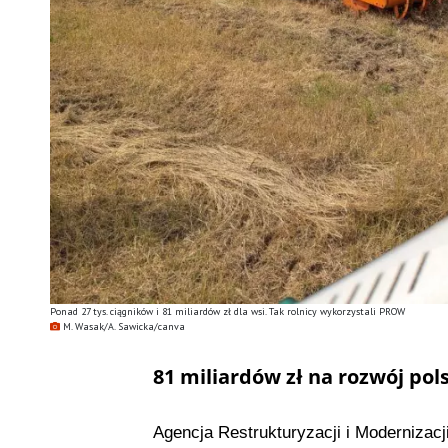
Ponad 27 tys. ciągników i 81 miliardów zł dla wsi. Tak rolnicy wykorzystali PROW
M. Wasak/A. Sawicka/canva
81 miliardów zł na rozwój pol
Agencja Restrukturyzacji i Modernizac