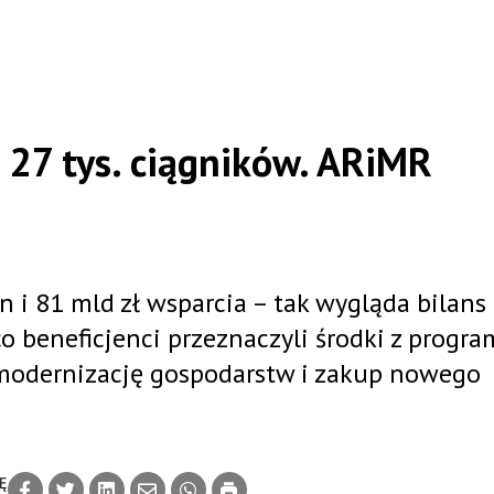
i 27 tys. ciągników. ARiMR
yn i 81 mld zł wsparcia – tak wygląda bilan
beneficjenci przeznaczyli środki z progra
a modernizację gospodarstw i zakup nowego
Ę