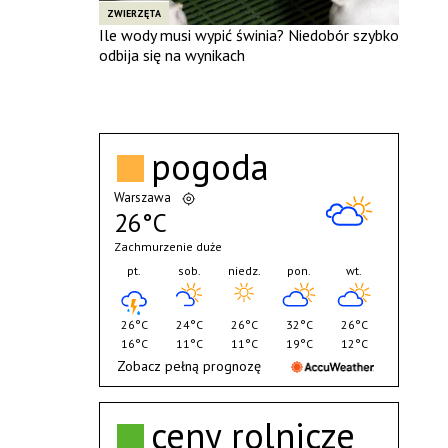
ZWIERZĘTA
Ile wody musi wypić świnia? Niedobór szybko
odbija się na wynikach
pogoda
Warszawa
26°C
Zachmurzenie duże
pt.
sob.
niedz.
pon.
wt.
26°C
24°C
26°C
32°C
26°C
16°C
11°C
11°C
19°C
12°C
Zobacz pełną prognozę
ceny rolnicze