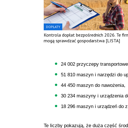
DOPŁATY
Kontrola dopłat bezpośrednich 2026. Te fir
mogą sprawdzać gospodarstwa [LISTA]
24 002 przyczepy transportowe
51 810 maszyn i narzędzi do u
44 450 maszyn do nawożenia,
30 234 maszyny i urządzenia do
18 296 maszyn i urządzeń do z
Te liczby pokazują, że duża część śr