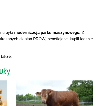
amu była
modernizacja parku maszynowego.
Z
azanych działań PROW, beneficjenci kupili łącznie
 także:
uły