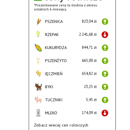
*Prezentowane ceny to średnia z okresu
ostatnich 6 miesięcy.
PSZENICA
823,04 zł
RZEPAK
2.241,68 zł
KUKURYDZA
844,71 zł
PSZENŻYTO
665,00 zł
JĘCZMIEŃ
654,82 zł
BYKI
23,25 zł
TUCZNIKI
5,45 zł
MLEKO
174,09 zł
Zobacz wiecej cen rolniczych