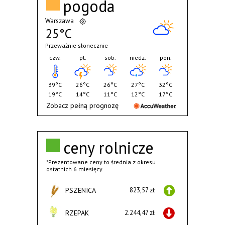
pogoda
Warszawa
25°C
Przeważnie słonecznie
czw.
pt.
sob.
niedz.
pon.
39°C
26°C
26°C
27°C
32°C
19°C
14°C
11°C
12°C
17°C
Zobacz pełną prognozę
ceny rolnicze
*Prezentowane ceny to średnia z okresu
ostatnich 6 miesięcy.
PSZENICA
823,57 zł
RZEPAK
2.244,47 zł