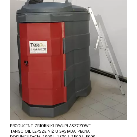
PRODUCENT ZBIORNIKI DWUPŁASZCZOWE -
TANGO OIL LEPSZE NIŻ U SĄSIADA, PEŁNA
DOKUMENTACJA. 1000 l, 1500 l, 2500 l, 5000 l,