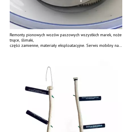
Remonty pionowych wozów paszowych wszystkich marek, noże
tnące, ślimaki,
części zamienne, materiały eksploatacyjne. Serwis mobilny na
terenie całej Polski.
Tel.: 61 285 38 61, 603 626 688.