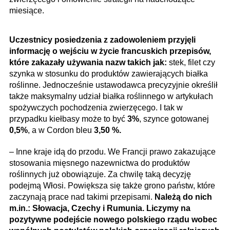
miesiące.
Uczestnicy posiedzenia z zadowoleniem przyjęli
informację o wejściu w życie francuskich przepisów,
które zakazały używania nazw takich jak:
stek, filet czy
szynka w stosunku do produktów zawierających białka
roślinne. Jednocześnie ustawodawca precyzyjnie określił
także maksymalny udział białka roślinnego w artykułach
spożywczych pochodzenia zwierzęcego. I tak w
przypadku kiełbasy może to być
3%
, szynce gotowanej
0,5%
, a w Cordon bleu
3,50 %.
– Inne kraje idą do przodu. We Francji prawo zakazujące
stosowania mięsnego nazewnictwa do produktów
roślinnych już obowiązuje. Za chwilę taką decyzję
podejmą Włosi. Powiększa się także grono państw, które
zaczynają prace nad takimi przepisami.
Należą do nich
m.in.: Słowacja, Czechy i Rumunia. Liczymy na
pozytywne podejście nowego polskiego rządu wobec