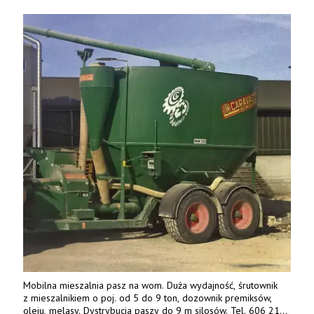
Mobilna mieszalnia pasz na wom. Duża wydajność, śrutownik
z mieszalnikiem o poj. od 5 do 9 ton, dozownik premiksów,
oleju, melasy. Dystrybucja paszy do 9 m silosów. Tel. 606 211