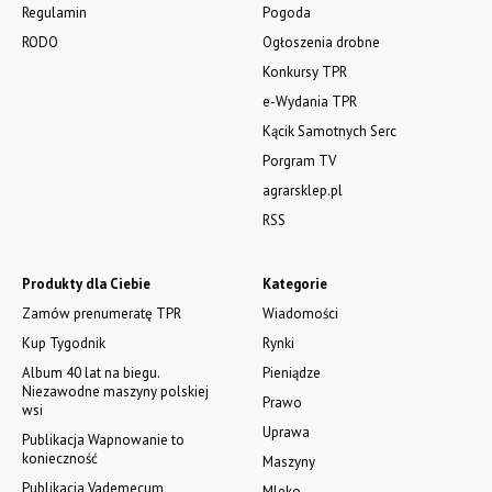
Regulamin
Pogoda
RODO
Ogłoszenia drobne
Konkursy TPR
e-Wydania TPR
Kącik Samotnych Serc
Porgram TV
agrarsklep.pl
RSS
Produkty dla Ciebie
Kategorie
Zamów prenumeratę TPR
Wiadomości
Kup Tygodnik
Rynki
Album 40 lat na biegu.
Pieniądze
Niezawodne maszyny polskiej
Prawo
wsi
Uprawa
Publikacja Wapnowanie to
konieczność
Maszyny
Publikacja Vademecum
Mleko