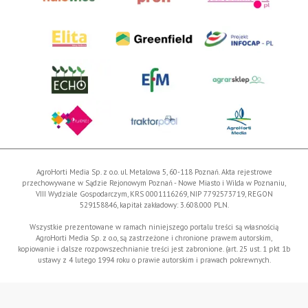
AgroHorti Media Sp. z o.o. ul. Metalowa 5, 60-118 Poznań. Akta rejestrowe
przechowywane w Sądzie Rejonowym Poznań - Nowe Miasto i Wilda w Poznaniu,
VIII Wydziale Gospodarczym, KRS 0001116269, NIP 7792573719, REGON
529158846, kapitał zakładowy: 3.608.000 PLN.
Wszystkie prezentowane w ramach niniejszego portalu treści są własnością
AgroHorti Media Sp. z o.o, są zastrzeżone i chronione prawem autorskim,
kopiowanie i dalsze rozpowszechnianie treści jest zabronione. (art. 25 ust. 1 pkt 1b
ustawy z 4 lutego 1994 roku o prawie autorskim i prawach pokrewnych.