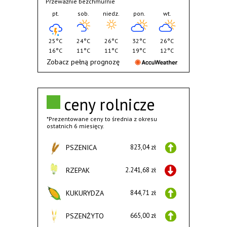
Przeważnie bezchmurnie
pt.
sob.
niedz.
pon.
wt.
25°C
24°C
26°C
32°C
26°C
16°C
11°C
11°C
19°C
12°C
Zobacz pełną prognozę
ceny rolnicze
*Prezentowane ceny to średnia z okresu
ostatnich 6 miesięcy.
PSZENICA
823,04 zł
RZEPAK
2.241,68 zł
KUKURYDZA
844,71 zł
PSZENŻYTO
665,00 zł