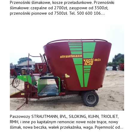
Przenośniki ślimakowe, kosze przeładunkowe. Przenośniki
ślimakowe: czepalne od 2700zł, zasypowe od 3500zł,
przenośniki pionowe od 7500zł. Tel. 500 600 106.
www.specagro.pl
Paszowozy STRAUTMANN, BVL, SILOKING, KUHN, TRIOLIET,
RMH, i inne po kapitalnym remoncie: nowe noże tnące, nowy
ślimak, nowa beczka, wałek przekaźnika, waga. Pojemność od
5m3 - 40m3. Cena od 32 tys. Wozy sprowadzone z Niemiec.