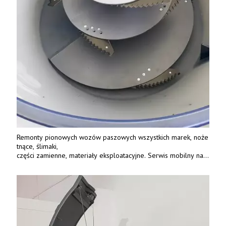
Remonty pionowych wozów paszowych wszystkich marek, noże
tnące, ślimaki,
części zamienne, materiały eksploatacyjne. Serwis mobilny na
terenie całej Polski.
Tel.: 61 285 38 61, 603 626 688.