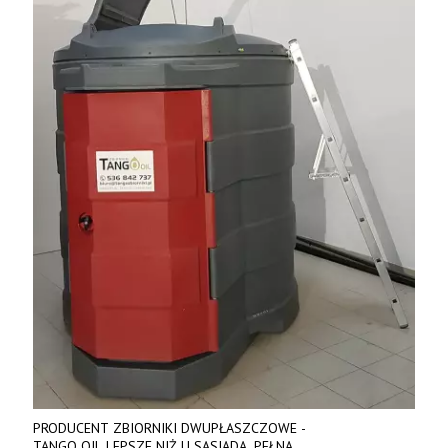
PRODUCENT ZBIORNIKI DWUPŁASZCZOWE -
TANGO OIL LEPSZE NIŻ U SĄSIADA, PEŁNA