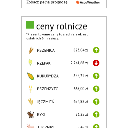
Zobacz pełną prognozę
ceny rolnicze
*Prezentowane ceny to średnia z okresu
ostatnich 6 miesięcy.
PSZENICA
823,04 zł
RZEPAK
2.241,68 zł
KUKURYDZA
844,71 zł
PSZENŻYTO
665,00 zł
JĘCZMIEŃ
654,82 zł
BYKI
23,25 zł
TUCZNIKI
5,45 zł