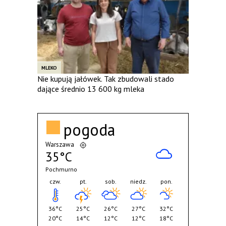
MLEKO
Nie kupują jałówek. Tak zbudowali stado
dające średnio 13 600 kg mleka
pogoda
Warszawa
35°C
Pochmurno
czw.
pt.
sob.
niedz.
pon.
36°C
25°C
26°C
27°C
32°C
20°C
14°C
12°C
12°C
18°C