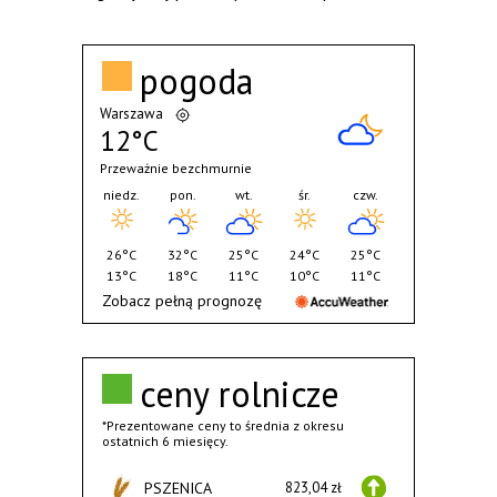
pogoda
Warszawa
12°C
Przeważnie bezchmurnie
niedz.
pon.
wt.
śr.
czw.
26°C
32°C
25°C
24°C
25°C
13°C
18°C
11°C
10°C
11°C
Zobacz pełną prognozę
ceny rolnicze
*Prezentowane ceny to średnia z okresu
ostatnich 6 miesięcy.
PSZENICA
823,04 zł