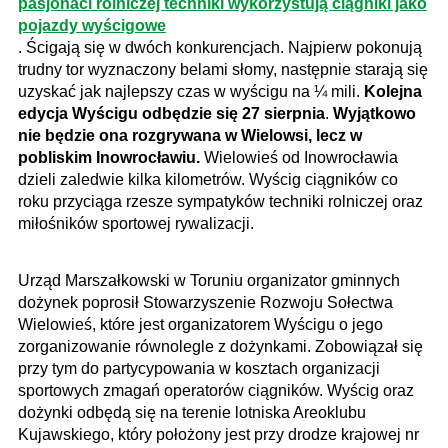
pasjonaci rolniczej techniki wykorzystują ciągniki jako
pojazdy wyścigowe
. Ścigają się w dwóch konkurencjach. Najpierw pokonują
trudny tor wyznaczony belami słomy, następnie starają się
uzyskać jak najlepszy czas w wyścigu na ¼ mili.
Kolejna
edycja Wyścigu odbędzie się 27 sierpnia
.
Wyjątkowo
nie będzie ona rozgrywana w Wielowsi, lecz w
pobliskim Inowrocławiu.
Wielowieś od Inowrocławia
dzieli zaledwie kilka kilometrów. Wyścig ciągników co
roku przyciąga rzesze sympatyków techniki rolniczej oraz
miłośników sportowej rywalizacji.
Urząd Marszałkowski w Toruniu organizator gminnych
dożynek poprosił Stowarzyszenie Rozwoju Sołectwa
Wielowieś, które jest organizatorem Wyścigu o jego
zorganizowanie równolegle z dożynkami. Zobowiązał się
przy tym do partycypowania w kosztach organizacji
sportowych zmagań operatorów ciągników. Wyścig oraz
dożynki odbędą się na terenie lotniska Areoklubu
Kujawskiego, który położony jest przy drodze krajowej nr