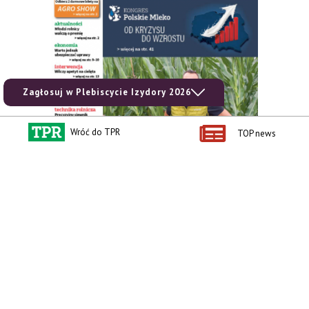
Zagłosuj w Plebiscycie Izydory 2026
Wróć do TPR
TOP news
zobacz e-wydanie