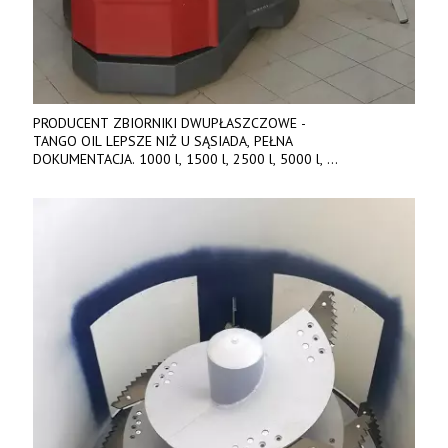
PRODUCENT ZBIORNIKI DWUPŁASZCZOWE -
TANGO OIL LEPSZE NIŻ U SĄSIADA, PEŁNA
DOKUMENTACJA. 1000 l, 1500 l, 2500 l, 5000 l,
produkt polski. Dobra cena, szybkie terminy realizacji. Tel. 536
842 737, www.tango-oil.pl