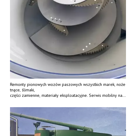
Remonty pionowych wozów paszowych wszystkich marek, noże
tnące, ślimaki,
części zamienne, materiały eksploatacyjne. Serwis mobilny na
terenie całej Polski.
Tel.: 61 285 38 61, 603 626 688.