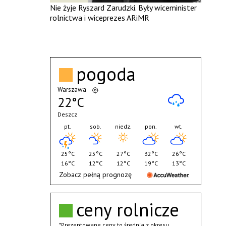
Nie żyje Ryszard Zarudzki. Były wiceminister
rolnictwa i wiceprezes ARiMR
pogoda
Warszawa
22°C
Deszcz
pt.
sob.
niedz.
pon.
wt.
25°C
25°C
27°C
32°C
26°C
16°C
12°C
12°C
19°C
13°C
Zobacz pełną prognozę
ceny rolnicze
*Prezentowane ceny to średnia z okresu