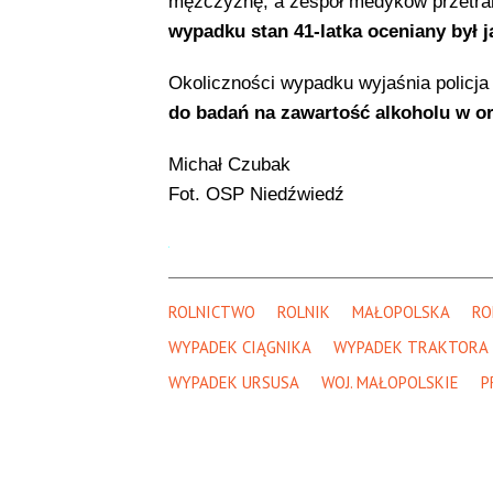
mężczyznę, a zespół medyków przetrans
wypadku stan 41-latka oceniany był j
Okoliczności wypadku wyjaśnia policj
do badań na zawartość alkoholu w o
Michał Czubak
Fot. OSP Niedźwiedź
ROLNICTWO
ROLNIK
MAŁOPOLSKA
RO
WYPADEK CIĄGNIKA
WYPADEK TRAKTORA
WYPADEK URSUSA
WOJ. MAŁOPOLSKIE
P