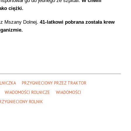
portował go do jednego ze szpitali.
W chwili
ako ciężki.
a z Mszany Dolnej.
41-latkowi pobrana została krew
rganizmie.
LNICZKA
PRZYGNIECIONY PRZEZ TRAKTOR
WIADOMOŚCI ROLNICZE
WIADOMOŚCI
RZYGNIECIONY ROLNIK