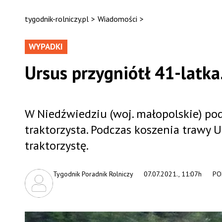
tygodnik-rolniczy.pl
>
Wiadomości
>
WYPADKI
Ursus przygniótł 41-latka.
W Niedźwiedziu (woj. małopolskie) pod
traktorzysta. Podczas koszenia trawy U
traktorzystę.
Tygodnik Poradnik Rolniczy
07.07.2021., 11:07h
PO