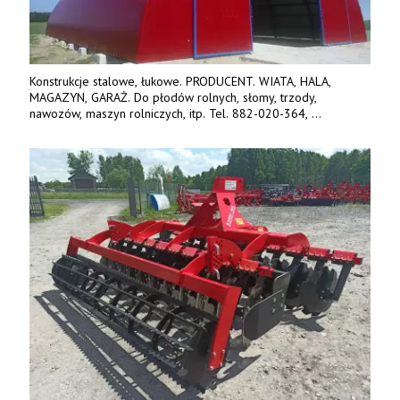
Konstrukcje stalowe, łukowe. PRODUCENT. WIATA, HALA,
MAGAZYN, GARAŻ. Do płodów rolnych, słomy, trzody,
nawozów, maszyn rolniczych, itp. Tel. 882-020-364,
664-125-869, 604-407-206. www.olimet.eu