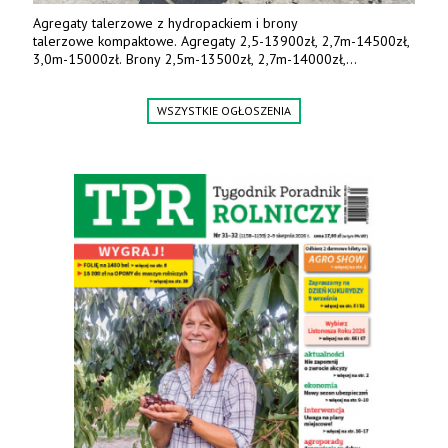
Agregaty talerzowe z hydropackiem i brony
talerzowe kompaktowe. Agregaty 2,5-13900zł, 2,7m-14500zł,
3,0m-15000zł. Brony 2,5m-13500zł, 2,7m-14000zł,
3,0m-14800zł. Tel. 500 800 106, www.agrieko.pl
WSZYSTKIE OGŁOSZENIA