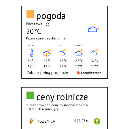
pogoda
Warszawa
20°C
Przeważnie bezchmurnie
czw.
pt.
sob.
niedz.
pon.
39°C
26°C
26°C
27°C
32°C
19°C
14°C
11°C
12°C
17°C
Zobacz pełną prognozę
ceny rolnicze
*Prezentowane ceny to średnia z okresu
ostatnich 6 miesięcy.
PSZENICA
823,57 zł