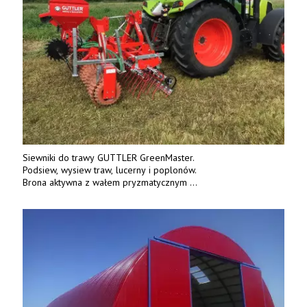
Siewniki do trawy GUTTLER GreenMaster.
Podsiew, wysiew traw, lucerny i poplonów.
Brona aktywna z wałem pryzmatycznym
Guttlera. Bezpośredni importer www.karchex.eu
Tel. 606 211 056, 507 158 699.