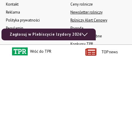
Kontakt
Ceny rolnicze
Reklama
Newsletter rolniczy
Polityka prywatności
Rolniczy Alert Cenowy
Regulamin
Pogoda
Zagłosuj w Plebiscycie Izydory 2026
RODO
Ogłoszenia drobne
Konkursy TPR
Wróć do TPR
TOP news
e-Wydania TPR
Kącik Samotnych Serc
Porgram TV
agrarsklep.pl
RSS
Produkty dla Ciebie
Kategorie
Zamów prenumeratę TPR
Wiadomości
Kup Tygodnik
Rynki
Album 40 lat na biegu.
Pieniądze
Niezawodne maszyny polskiej