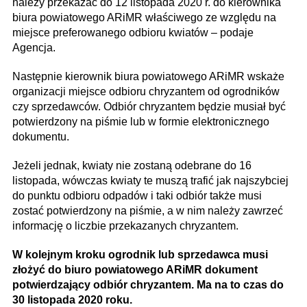
należy przekazać do 12 listopada 2020 r. do kierownika
biura powiatowego ARiMR właściwego ze względu na
miejsce preferowanego odbioru kwiatów – podaje
Agencja.
Następnie kierownik biura powiatowego ARiMR wskaże
organizacji miejsce odbioru chryzantem od ogrodników
czy sprzedawców. Odbiór chryzantem będzie musiał być
potwierdzony na piśmie lub w formie elektronicznego
dokumentu.
Jeżeli jednak, kwiaty nie zostaną odebrane do 16
listopada, wówczas kwiaty te muszą trafić jak najszybciej
do punktu odbioru odpadów i taki odbiór także musi
zostać potwierdzony na piśmie, a w nim należy zawrzeć
informację o liczbie przekazanych chryzantem.
W kolejnym kroku ogrodnik lub sprzedawca musi
złożyć do biuro powiatowego ARiMR dokument
potwierdzający odbiór chryzantem. Ma na to czas do
30 listopada 2020 roku.