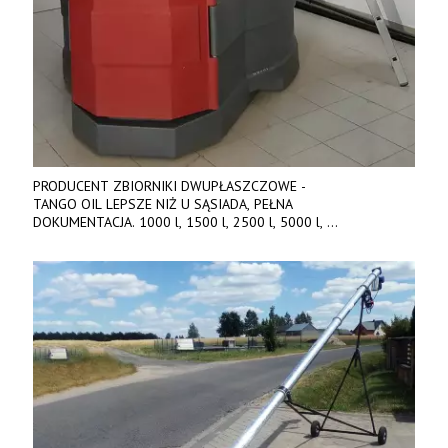
PRODUCENT ZBIORNIKI DWUPŁASZCZOWE -
TANGO OIL LEPSZE NIŻ U SĄSIADA, PEŁNA
DOKUMENTACJA. 1000 l, 1500 l, 2500 l, 5000 l,
produkt polski. Dobra cena, szybkie terminy realizacji. Tel. 536
842 737, www.tango-oil.pl