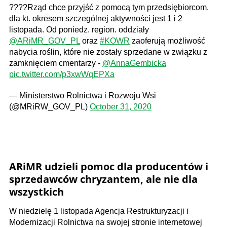
????️Rząd chce przyjść z pomocą tym przedsiębiorcom,
dla kt. okresem szczególnej aktywności jest 1 i 2
listopada. Od poniedz. region. oddziały
@ARiMR_GOV_PL
oraz
#KOWR
zaoferują możliwość
nabycia roślin, które nie zostały sprzedane w związku z
zamknięciem cmentarzy -
@AnnaGembicka
pic.twitter.com/p3xwWqEPXa
— Ministerstwo Rolnictwa i Rozwoju Wsi
(@MRiRW_GOV_PL)
October 31, 2020
ARiMR udzieli pomoc dla producentów i
sprzedawców chryzantem, ale nie dla
wszystkich
W niedzielę 1 listopada Agencja Restrukturyzacji i
Modernizacji Rolnictwa na swojej stronie internetowej