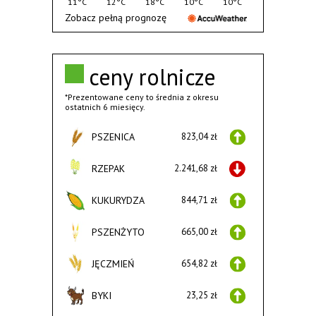
11°C
12°C
18°C
10°C
10°C
Zobacz pełną prognozę
ceny rolnicze
*Prezentowane ceny to średnia z okresu
ostatnich 6 miesięcy.
PSZENICA
823,04 zł
RZEPAK
2.241,68 zł
KUKURYDZA
844,71 zł
PSZENŻYTO
665,00 zł
JĘCZMIEŃ
654,82 zł
BYKI
23,25 zł