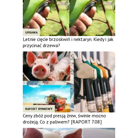
UPRAWA
Letnie cięcie brzoskwiń i nektaryn. Kiedy i jak
przycinać drzewa?
RAPORT RYNKOWY
Ceny zbóż pod presją żniw, świnie mocno
drożeją. Co z paliwem? [RAPORT 7.08]