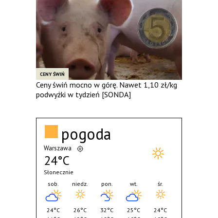
CENY ŚWIŃ
Ceny świń mocno w górę. Nawet 1,10 zł/kg
podwyżki w tydzień [SONDA]
pogoda
Warszawa
24°C
Słonecznie
sob.
niedz.
pon.
wt.
śr.
24°C
26°C
32°C
25°C
24°C