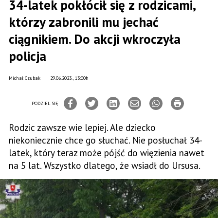
34-latek pokłócił się z rodzicami,
którzy zabronili mu jechać
ciągnikiem. Do akcji wkroczyła
policja
Michał Czubak
29.06.2023., 13:00h
PODZIEL SIĘ
Rodzic zawsze wie lepiej. Ale dziecko
niekoniecznie chce go słuchać. Nie posłuchał 34-
latek, który teraz może pójść do więzienia nawet
na 5 lat. Wszystko dlatego, że wsiadł do Ursusa.