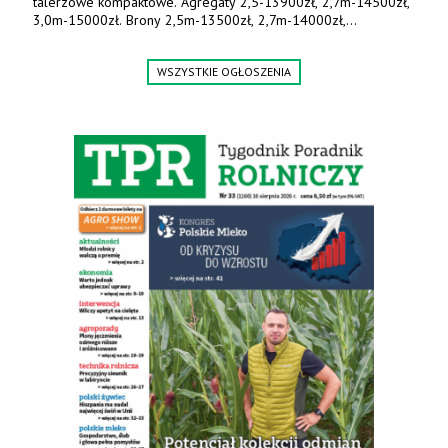
talerzowe kompaktowe. Agregaty 2,5-13900zł, 2,7m-14500zł,
3,0m-15000zł. Brony 2,5m-13500zł, 2,7m-14000zł,
3,0m-14800zł. Tel. 500 800 106, www.agrieko.pl
WSZYSTKIE OGŁOSZENIA