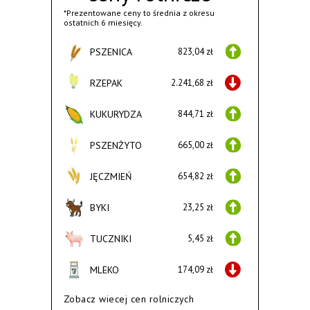
*Prezentowane ceny to średnia z okresu
ostatnich 6 miesięcy.
PSZENICA
823,04 zł
RZEPAK
2.241,68 zł
KUKURYDZA
844,71 zł
PSZENŻYTO
665,00 zł
JĘCZMIEŃ
654,82 zł
BYKI
23,25 zł
TUCZNIKI
5,45 zł
MLEKO
174,09 zł
Zobacz wiecej cen rolniczych