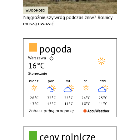
WIADOMOŚCI
Najgroźniejszy wróg podczas żniw? Rolnicy
muszą uważać
pogoda
Warszawa
16°C
Słonecznie
niedz.
pon.
wt.
śr.
czw.
26°C
32°C
25°C
24°C
25°C
13°C
18°C
11°C
10°C
11°C
Zobacz pełną prognozę
ceny rolnicze