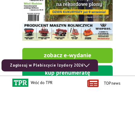
zobacz e-wydanie
Zagłosuj w Plebiscycie Izydory 2026
kup prenumeratę
Wróć do TPR
TOP news
Kontakt i regulaminy
Przydatne linki
Kontakt
Ceny rolnicze