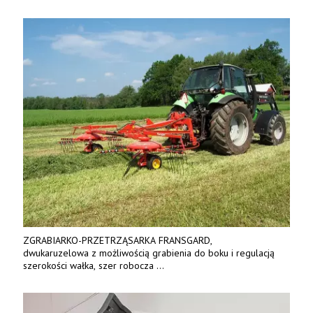
ZGRABIARKO-PRZETRZĄSARKA FRANSGARD,
dwukaruzelowa z możliwością grabienia do boku i regulacją
szerokości wałka, szer robocza
do 6 m. Mocna konstrukcja. Karchex.
Tel. 606 211 056, 507 158 699.