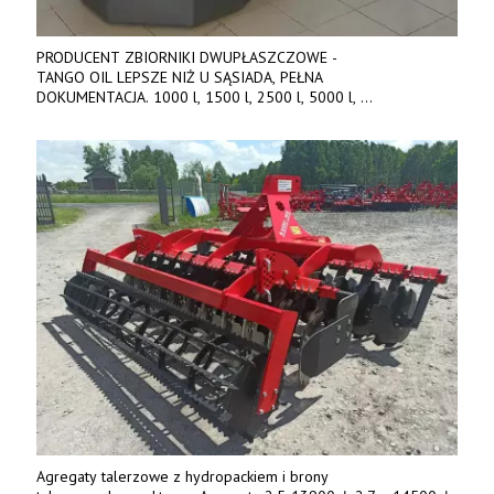
PRODUCENT ZBIORNIKI DWUPŁASZCZOWE -
TANGO OIL LEPSZE NIŻ U SĄSIADA, PEŁNA
DOKUMENTACJA. 1000 l, 1500 l, 2500 l, 5000 l,
produkt polski. Dobra cena, szybkie terminy realizacji. Tel. 536
842 737, www.tango-oil.pl
Agregaty talerzowe z hydropackiem i brony