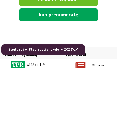
kup prenumeratę
Zagłosuj w Plebiscycie Izydory 2026
Kontakt i regulaminy
Przydatne linki
Kontakt
Ceny rolnicze
Wróć do TPR
TOP news
Reklama
Newsletter rolniczy
Polityka prywatności
Rolniczy Alert Cenowy
Regulamin
Pogoda
RODO
Ogłoszenia drobne
Konkursy TPR
e-Wydania TPR
Kącik Samotnych Serc