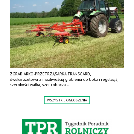
ZGRABIARKO-PRZETRZĄSARKA FRANSGARD,
dwukaruzelowa z możliwością grabienia do boku i regulacją
szerokości wałka, szer robocza
do 6 m. Mocna konstrukcja. Karchex.
Tel. 606 211 056, 507 158 699.
WSZYSTKIE OGŁOSZENIA