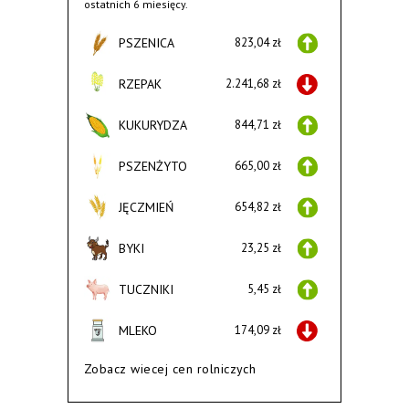
ostatnich 6 miesięcy.
PSZENICA
823,04 zł
RZEPAK
2.241,68 zł
KUKURYDZA
844,71 zł
PSZENŻYTO
665,00 zł
JĘCZMIEŃ
654,82 zł
BYKI
23,25 zł
TUCZNIKI
5,45 zł
MLEKO
174,09 zł
Zobacz wiecej cen rolniczych