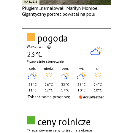
NA LUZIE
Pługiem „namalował” Marilyn Monroe.
Gigantyczny portret powstał na polu
pogoda
Warszawa
23°C
Przeważnie słonecznie
sob.
niedz.
pon.
wt.
śr.
25°C
26°C
32°C
26°C
24°C
11°C
12°C
17°C
10°C
10°C
Zobacz pełną prognozę
ceny rolnicze
*Prezentowane ceny to średnia z okresu