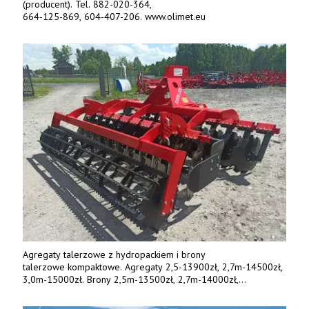
(producent). Tel. 882-020-364,
664-125-869, 604-407-206. www.olimet.eu
Agregaty talerzowe z hydropackiem i brony
talerzowe kompaktowe. Agregaty 2,5-13900zł, 2,7m-14500zł,
3,0m-15000zł. Brony 2,5m-13500zł, 2,7m-14000zł,
3,0m-14800zł. Tel. 500 800 106, www.agrieko.pl