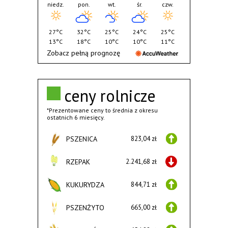
niedz.
pon.
wt.
śr.
czw.
27°C
32°C
25°C
24°C
25°C
13°C
18°C
10°C
10°C
11°C
Zobacz pełną prognozę
ceny rolnicze
*Prezentowane ceny to średnia z okresu
ostatnich 6 miesięcy.
PSZENICA
823,04 zł
RZEPAK
2.241,68 zł
KUKURYDZA
844,71 zł
PSZENŻYTO
665,00 zł