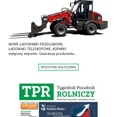
NOWE ŁADOWARKI PRZEGUBOWE,
ŁADOWAKI TELESKOPOWE, KOPARKI
wyłączny importer. Gwarancja producenta,
bogate wyposażenie, prosta konstrukcja.
Ceny od 69 000 zł netto wraz z osprzętem.
WSZYSTKIE OGŁOSZENIA
Tel: 509-365-675. www.kmm.info.pl