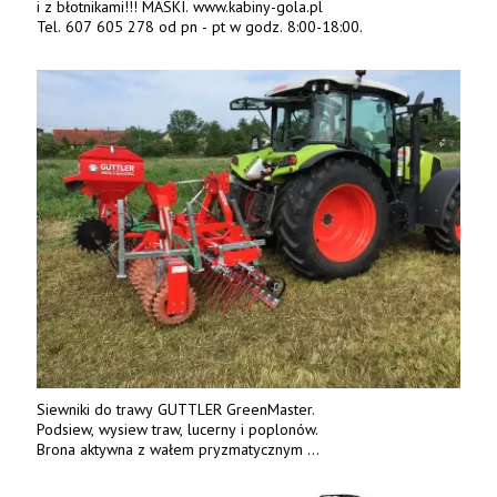
i z błotnikami!!! MASKI. www.kabiny-gola.pl
Tel. 607 605 278 od pn - pt w godz. 8:00-18:00.
Siewniki do trawy GUTTLER GreenMaster.
Podsiew, wysiew traw, lucerny i poplonów.
Brona aktywna z wałem pryzmatycznym
Guttlera. Bezpośredni importer www.karchex.eu
Tel. 606 211 056, 507 158 699.