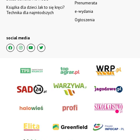
zobacz e-wydanie
kup prenumeratę
Kontakt i regulaminy
Przydatne linki
Kontakt
Ceny rolnicze
Reklama
Newsletter rolniczy