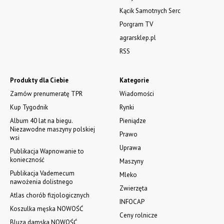
664-125-869, 604-407-206. www.olimet.eu
WSZYSTKIE OGŁOSZENIA