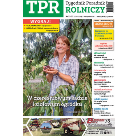
Agregaty talerzowe z hydropackiem i brony
talerzowe kompaktowe. Agregaty 2,5-13900zł, 2,7m-14500zł,
3,0m-15000zł. Brony 2,5m-13500zł, 2,7m-14000zł,
3,0m-14800zł. Tel. 500 800 106, www.agrieko.pl