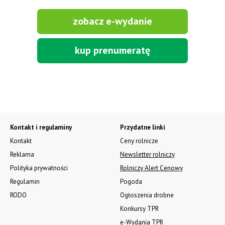
Ładowacze czołowe Sonarol z osprzętem. Tury do New
Holland, MF, Case, Zetor, Ursus, Deutz Fahr, John Deere,
Kubota, LS. W sprzedaży posiadamy także osprzęt
w promocyjnych cenach. Tel. 500 600 106. www.specagro.pl
ŁADOWACZE CZOŁOWE TUR 5 – OLIMET
(producent). Tel. 882-020-364,