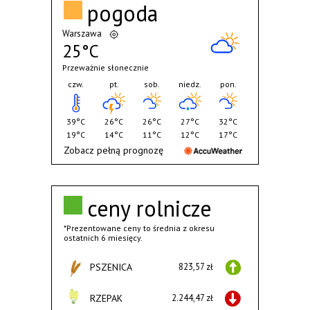
pogoda
Warszawa
25°C
Przeważnie słonecznie
czw.
pt.
sob.
niedz.
pon.
39°C
26°C
26°C
27°C
32°C
19°C
14°C
11°C
12°C
17°C
Zobacz pełną prognozę
ceny rolnicze
*Prezentowane ceny to średnia z okresu
ostatnich 6 miesięcy.
PSZENICA
823,57 zł
RZEPAK
2.244,47 zł