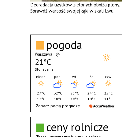
Degradacja użytków zielonych obniża plony.
Sprawdź wartość swojej łąki w skali Lwu
pogoda
Warszawa
21°C
Słonecznie
niedz.
pon.
wt.
śr.
czw.
27°C
32°C
25°C
24°C
25°C
13°C
18°C
10°C
10°C
11°C
Zobacz pełną prognozę
ceny rolnicze
*Prezentowane ceny to średnia z okresu