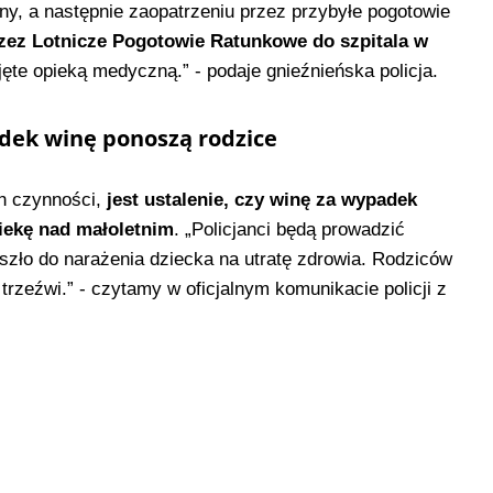
iny, a następnie zaopatrzeniu przez przybyłe pogotowie
rzez Lotnicze Pogotowie Ratunkowe do szpitala w
jęte opieką medyczną.” - podaje gnieźnieńska policja.
adek winę ponoszą rodzice
ch czynności,
jest ustalenie, czy winę za wypadek
iekę nad małoletnim
. „Policjanci będą prowadzić
szło do narażenia dziecka na utratę zdrowia. Rodziców
trzeźwi.” - czytamy w oficjalnym komunikacie policji z