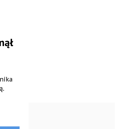
nął
wnika
ą.