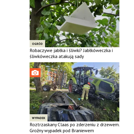
OGRÓD
Robaczywe jabłka i śliwki? Jabłkóweczka i
śliwkóweczka atakują sady
WYPADEK
Roztrzaskany Claas po zderzeniu z drzewem.
Groźny wypadek pod Braniewem