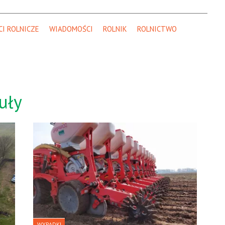
I ROLNICZE
WIADOMOŚCI
ROLNIK
ROLNICTWO
uły
WYPADKI