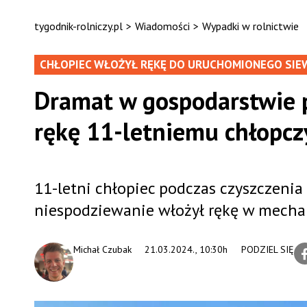
tygodnik-rolniczy.pl
>
Wiadomości
>
Wypadki w rolnictwie
CHŁOPIEC WŁOŻYŁ RĘKĘ DO URUCHOMIONEGO SIE
Dramat w gospodarstwie 
rękę 11-letniemu chłopc
11-letni chłopiec podczas czyszczeni
niespodziewanie włożył rękę w mecha
Michał Czubak
21.03.2024., 10:30h
PODZIEL SIĘ