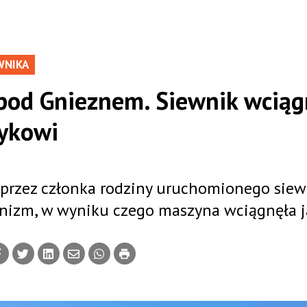
WNIKA
pod Gnieznem. Siewnik wciąg
zykowi
a przez członka rodziny uruchomionego sie
nizm, w wyniku czego maszyna wciągnęła j