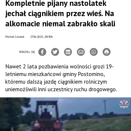
Kompletnie pijany nastolatek
jechał ciągnikiem przez wieś. Na
alkomacie niemal zabrakło skali
Michał Czubak
27.06.2023., 08:30h
PODZIEL SIĘ
Nawet 2 lata pozbawienia wolności grozi 19-
letniemu mieszkańcowi gminy Postomino,
któremu dalszą jazdę ciągnikiem rolniczym
uniemożliwili inni uczestnicy ruchu drogowego.