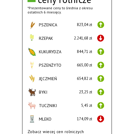
*Prezentowane ceny to średnia z okresu
ostatnich 6 miesięcy.
PSZENICA
823,04 zł
RZEPAK
2.241,68 zł
KUKURYDZA
844,71 zł
PSZENŻYTO
665,00 zł
JĘCZMIEŃ
654,82 zł
BYKI
23,25 zł
TUCZNIKI
5,45 zł
MLEKO
174,09 zł
Zobacz wiecej cen rolniczych