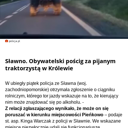
policja.pl
Sławno. Obywatelski pościg za pijanym
traktorzystą w Królewie
W ubiegły piątek policja ze Sławna (woj.
zachodniopomorskie) otrzymała zgłoszenie o ciągniku
rolniczym, którego tor jazdy wskazuje na to, że kierujący
nim może znajdować się po alkoholu. -
Z relacji zgłaszającego wynikało, że może on się
poruszać w kierunku miejscowości Pieńkowo
– podaje
st. asp. Kinga Warczak z policji w Sławnie. We wskazane
miejsce niezwłocznie udali się funkcjonariusze