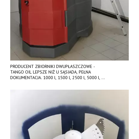
PRODUCENT ZBIORNIKI DWUPŁASZCZOWE -
TANGO OIL LEPSZE NIŻ U SĄSIADA, PEŁNA
DOKUMENTACJA. 1000 l, 1500 l, 2500 l, 5000 l,
produkt polski. Dobra cena, szybkie terminy realizacji. Tel. 536
842 737, www.tango-oil.pl