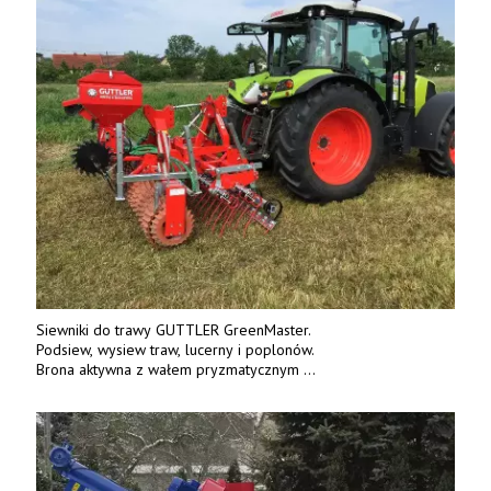
Siewniki do trawy GUTTLER GreenMaster.
Podsiew, wysiew traw, lucerny i poplonów.
Brona aktywna z wałem pryzmatycznym
Guttlera. Bezpośredni importer www.karchex.eu
Tel. 606 211 056, 507 158 699.