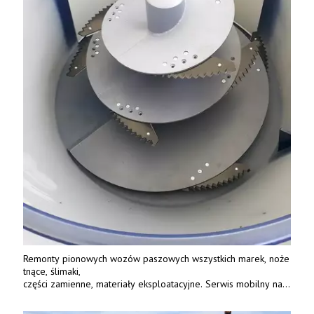
Remonty pionowych wozów paszowych wszystkich marek, noże
tnące, ślimaki,
części zamienne, materiały eksploatacyjne. Serwis mobilny na
terenie całej Polski.
Tel.: 61 285 38 61, 603 626 688.