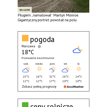
NA LUZIE
Pługiem „namalował” Marilyn Monroe.
Gigantyczny portret powstał na polu
pogoda
Warszawa
18°C
Przeważnie bezchmurnie
sob.
niedz.
pon.
wt.
śr.
25°C
26°C
32°C
26°C
24°C
11°C
12°C
17°C
10°C
10°C
Zobacz pełną prognozę
ceny rolnicze