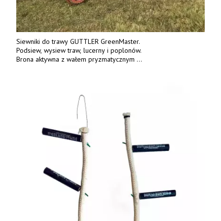
Siewniki do trawy GUTTLER GreenMaster.
Podsiew, wysiew traw, lucerny i poplonów.
Brona aktywna z wałem pryzmatycznym
Guttlera. Bezpośredni importer www.karchex.eu
Tel. 606 211 056, 507 158 699.