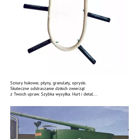
Sznury hukowe, płyny, granulaty, opryski.
Skuteczne odstraszanie dzikich zwierząt
z Twoich upraw. Szybka wysyłka. Hurt i detal.
www.deterren.pl • tel. +48 790 800 510.