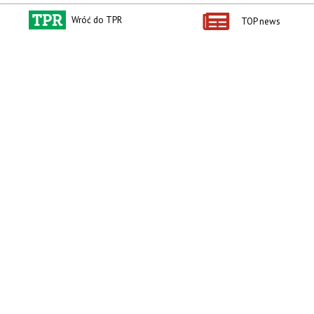
Wróć do TPR
TOP news
zobacz e-wydanie
kup prenumeratę
Kontakt i regulaminy
Przydatne linki
Kontakt
Ceny rolnicze
Reklama
Newsletter rolniczy
Polityka prywatności
Rolniczy Alert Cenowy
Regulamin
Pogoda
RODO
Ogłoszenia drobne
Konkursy TPR
e-Wydania TPR