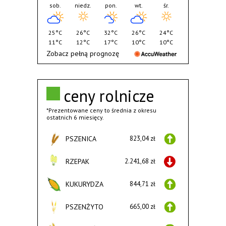
sob.
niedz.
pon.
wt.
śr.
25°C
26°C
32°C
26°C
24°C
11°C
12°C
17°C
10°C
10°C
Zobacz pełną prognozę
ceny rolnicze
*Prezentowane ceny to średnia z okresu
ostatnich 6 miesięcy.
PSZENICA
823,04 zł
RZEPAK
2.241,68 zł
KUKURYDZA
844,71 zł
PSZENŻYTO
665,00 zł