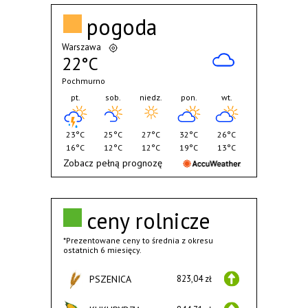
pogoda
Warszawa
22°C
Pochmurno
pt.
sob.
niedz.
pon.
wt.
23°C
25°C
27°C
32°C
26°C
16°C
12°C
12°C
19°C
13°C
Zobacz pełną prognozę
ceny rolnicze
*Prezentowane ceny to średnia z okresu
ostatnich 6 miesięcy.
PSZENICA
823,04 zł