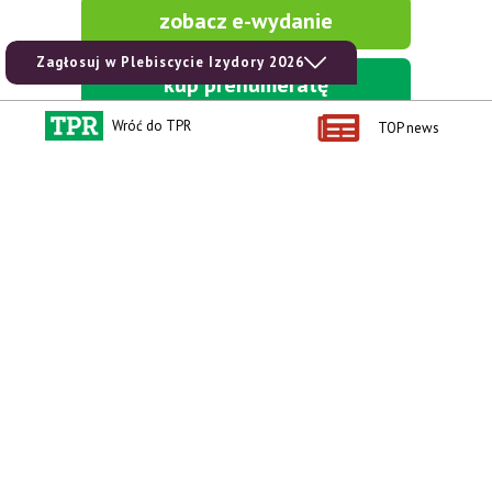
zobacz e-wydanie
Zagłosuj w Plebiscycie Izydory 2026
kup prenumeratę
Wróć do TPR
TOP news
Kontakt i regulaminy
Przydatne linki
Kontakt
Ceny rolnicze
Reklama
Newsletter rolniczy
Polityka prywatności
Rolniczy Alert Cenowy
Regulamin
Pogoda
RODO
Ogłoszenia drobne
Konkursy TPR
e-Wydania TPR
Kącik Samotnych Serc