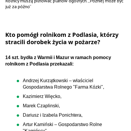
Rolnicy muszą pilnować planów ogólnych. „Później może być
już za późno”
Kto pomógł rolnikom z Podlasia, którzy
stracili dorobek życia w pożarze?
14 szt. bydła z Warmii i Mazur w ramach pomocy
rolnikom z Podlasia przekazali:
Andrzej Kurzątkowski – właściciel
Gospodarstwa Rolnego "Farma Kózki",
Kazimierz Więcko,
Marek Czaplinski,
Dariusz i Izabela Ponichtera,
Artur Kamiński – Gospodarstwo Rolne
"Kamińscy",