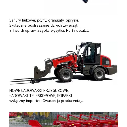
Sznury hukowe, płyny, granulaty, opryski.
Skuteczne odstraszanie dzikich zwierząt
z Twoich upraw. Szybka wysyłka. Hurt i detal.
www.deterren.pl • tel. +48 790 800 510.
NOWE ŁADOWARKI PRZEGUBOWE,
ŁADOWAKI TELESKOPOWE, KOPARKI
wyłączny importer. Gwarancja producenta,
bogate wyposażenie, prosta konstrukcja.
Ceny od 69 000 zł netto wraz z osprzętem.
Tel: 509-365-675. www.kmm.info.pl