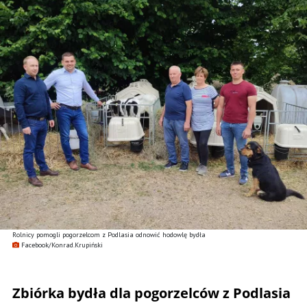
Rolnicy pomogli pogorzelcom z Podlasia odnowić hodowlę bydła
Facebook/Konrad.Krupiński
Zbiórka bydła dla pogorzelców z Podlasia