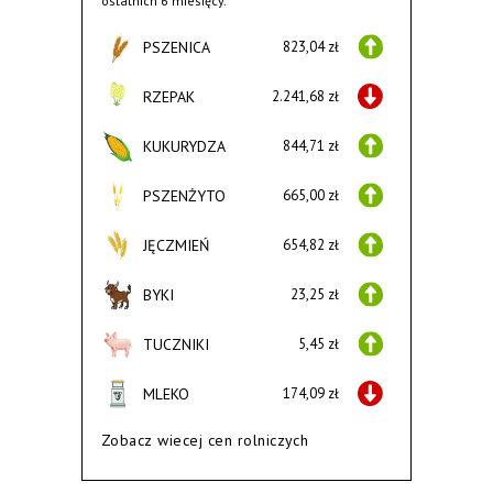
ostatnich 6 miesięcy.
PSZENICA
823,04 zł
RZEPAK
2.241,68 zł
KUKURYDZA
844,71 zł
PSZENŻYTO
665,00 zł
JĘCZMIEŃ
654,82 zł
BYKI
23,25 zł
TUCZNIKI
5,45 zł
MLEKO
174,09 zł
Zobacz wiecej cen rolniczych