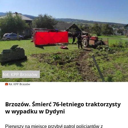
fot. KPP Brzozów
Brzozów. Śmierć 76-letniego traktorzysty
w wypadku w Dydyni
Pierwszy na miejsce przybył patrol policjantów z