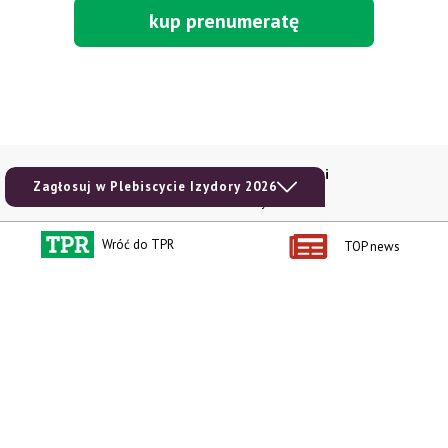
kup prenumeratę
Kontakt i regulaminy
Przydatne linki
Zagłosuj w Plebiscycie Izydory 2026
Kontakt
Ceny rolnicze
Reklama
Newsletter rolniczy
Wróć do TPR
TOP news
Polityka prywatności
Rolniczy Alert Cenowy
Regulamin
Pogoda
RODO
Ogłoszenia drobne
Konkursy TPR
e-Wydania TPR
Kącik Samotnych Serc
Porgram TV
agrarsklep.pl