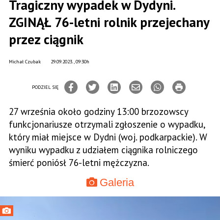
Tragiczny wypadek w Dydyni.
ZGINĄŁ 76-letni rolnik przejechany
przez ciągnik
Michał Czubak
29.09.2023., 09:30h
PODZIEL SIĘ
27 września około godziny 13:00 brzozowscy
funkcjonariusze otrzymali zgłoszenie o wypadku,
który miał miejsce w Dydni (woj. podkarpackie). W
wyniku wypadku z udziałem ciągnika rolniczego
śmierć poniósł 76-letni mężczyzna.
Galeria