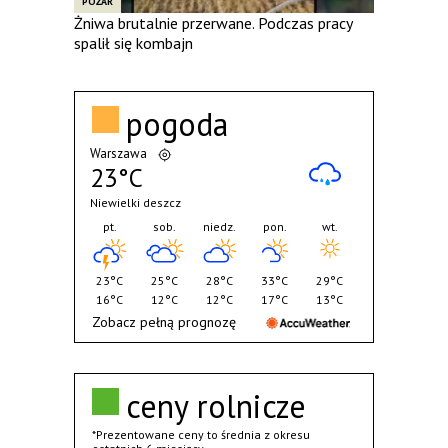
POŻAR
Żniwa brutalnie przerwane. Podczas pracy
spalił się kombajn
pogoda
Warszawa
23°C
Niewielki deszcz
pt.
sob.
niedz.
pon.
wt.
23°C
25°C
28°C
33°C
29°C
16°C
12°C
12°C
17°C
13°C
Zobacz pełną prognozę
ceny rolnicze
*Prezentowane ceny to średnia z okresu