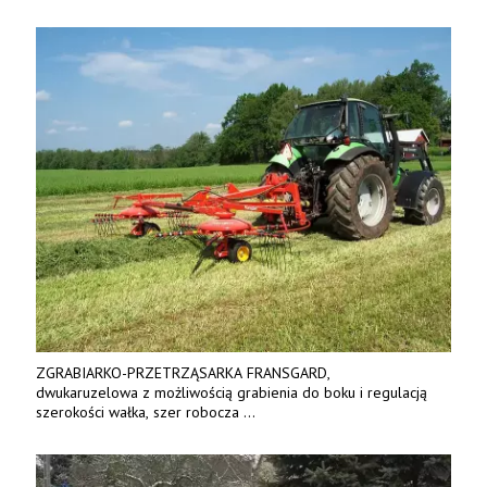
Tel. 570 144 500. www.zychar.pl
ZGRABIARKO-PRZETRZĄSARKA FRANSGARD,
dwukaruzelowa z możliwością grabienia do boku i regulacją
szerokości wałka, szer robocza
do 6 m. Mocna konstrukcja. Karchex.
Tel. 606 211 056, 507 158 699.