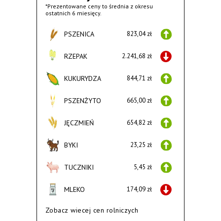
*Prezentowane ceny to średnia z okresu
ostatnich 6 miesięcy.
PSZENICA
823,04 zł
RZEPAK
2.241,68 zł
KUKURYDZA
844,71 zł
PSZENŻYTO
665,00 zł
JĘCZMIEŃ
654,82 zł
BYKI
23,25 zł
TUCZNIKI
5,45 zł
MLEKO
174,09 zł
Zobacz wiecej cen rolniczych