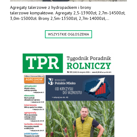
Agregaty talerzowe z hydropackiem i brony
talerzowe kompaktowe. Agregaty 2,5-13900zł, 2,7m-14500zł,
3,0m-15000zł. Brony 2,5m-13500zł, 2,7m-14000zł,
3,0m-14800zł. Tel. 500 800 106, www.agrieko.pl
WSZYSTKIE OGŁOSZENIA