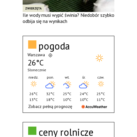
ZWIERZĘTA
Ile wody musi wypić świnia? Niedobór szybko
odbija się na wynikach
pogoda
Warszawa
26°C
Słonecznie
niedz.
pon.
wt.
śr.
czw.
26°C
32°C
25°C
24°C
25°C
13°C
18°C
10°C
10°C
11°C
Zobacz pełną prognozę
ceny rolnicze