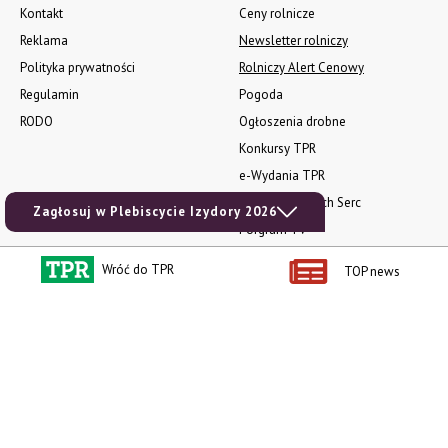
Kontakt
Ceny rolnicze
Reklama
Newsletter rolniczy
Polityka prywatności
Rolniczy Alert Cenowy
Regulamin
Pogoda
RODO
Ogłoszenia drobne
Konkursy TPR
e-Wydania TPR
Kącik Samotnych Serc
Zagłosuj w Plebiscycie Izydory 2026
Porgram TV
agrarsklep.pl
Wróć do TPR
TOP news
RSS
Produkty dla Ciebie
Kategorie
Zamów prenumeratę TPR
Wiadomości
Kup Tygodnik
Rynki
Album 40 lat na biegu.
Pieniądze
Niezawodne maszyny polskiej