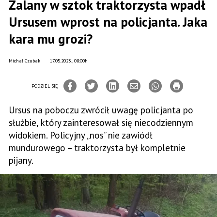
Zalany w sztok traktorzysta wpadł
Ursusem wprost na policjanta. Jaka
kara mu grozi?
Michał Czubak
17.05.2023., 08:00h
PODZIEL SIĘ
Ursus na poboczu zwrócił uwagę policjanta po
służbie, który zainteresował się niecodziennym
widokiem. Policyjny „nos” nie zawiódł
mundurowego – traktorzysta był kompletnie
pijany.