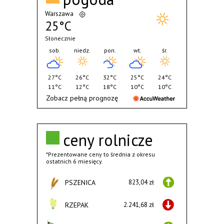
Warszawa
25°C
Słonecznie
sob.
niedz.
pon.
wt.
śr.
27°C
26°C
32°C
25°C
24°C
11°C
12°C
18°C
10°C
10°C
Zobacz pełną prognozę
ceny rolnicze
*Prezentowane ceny to średnia z okresu
ostatnich 6 miesięcy.
PSZENICA
823,04 zł
RZEPAK
2.241,68 zł