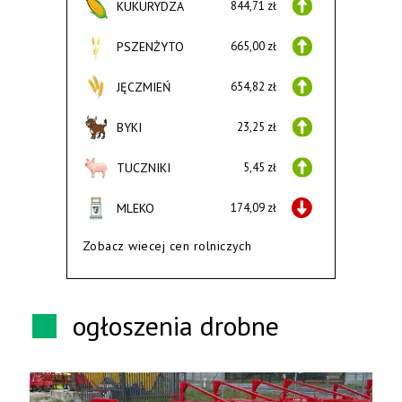
KUKURYDZA
844,71 zł
PSZENŻYTO
665,00 zł
JĘCZMIEŃ
654,82 zł
BYKI
23,25 zł
TUCZNIKI
5,45 zł
MLEKO
174,09 zł
Zobacz wiecej cen rolniczych
ogłoszenia drobne