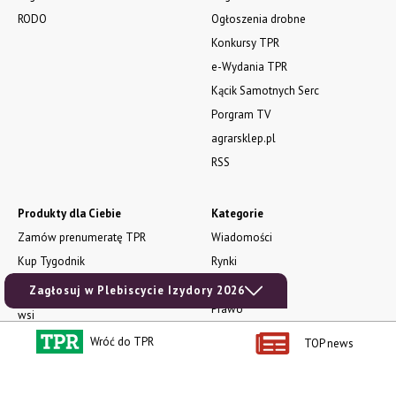
RODO
Ogłoszenia drobne
Konkursy TPR
e-Wydania TPR
Kącik Samotnych Serc
Porgram TV
agrarsklep.pl
RSS
Produkty dla Ciebie
Kategorie
Zamów prenumeratę TPR
Wiadomości
Kup Tygodnik
Rynki
Album 40 lat na biegu.
Pieniądze
Zagłosuj w Plebiscycie Izydory 2026
Niezawodne maszyny polskiej
Prawo
wsi
Uprawa
Publikacja Wapnowanie to
Wróć do TPR
TOP news
konieczność
Maszyny
Publikacja Vademecum
Mleko
nawożenia dolistnego