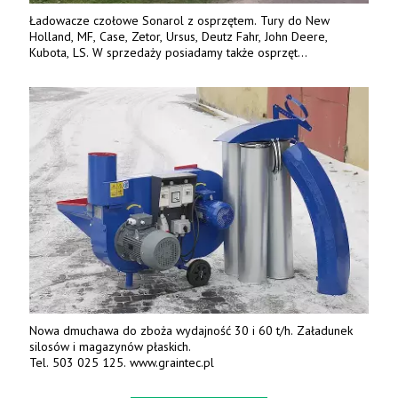
Ładowacze czołowe Sonarol z osprzętem. Tury do New
Holland, MF, Case, Zetor, Ursus, Deutz Fahr, John Deere,
Kubota, LS. W sprzedaży posiadamy także osprzęt
w promocyjnych cenach. Tel. 500 600 106. www.specagro.pl
Nowa dmuchawa do zboża wydajność 30 i 60 t/h. Załadunek
silosów i magazynów płaskich.
Tel. 503 025 125. www.graintec.pl