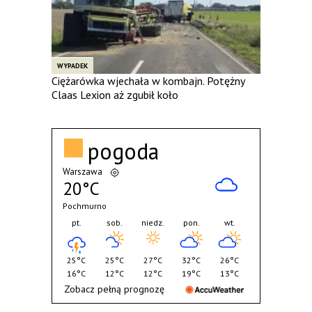
WYPADEK
Ciężarówka wjechała w kombajn. Potężny
Claas Lexion aż zgubił koło
pogoda
Warszawa
20°C
Pochmurno
pt.
sob.
niedz.
pon.
wt.
25°C
25°C
27°C
32°C
26°C
16°C
12°C
12°C
19°C
13°C
Zobacz pełną prognozę