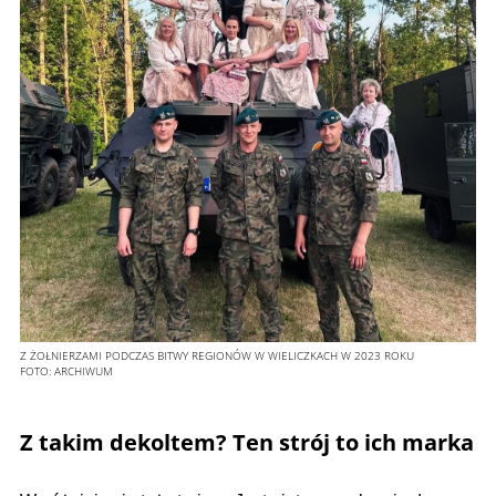
Z ŻOŁNIERZAMI PODCZAS BITWY REGIONÓW W WIELICZKACH W 2023 ROKU
FOTO:
ARCHIWUM
Z takim dekoltem? Ten strój to ich marka