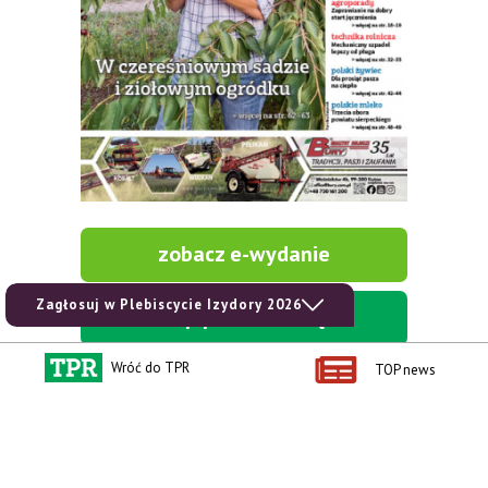
zobacz e-wydanie
Zagłosuj w Plebiscycie Izydory 2026
kup prenumeratę
Wróć do TPR
TOP news
Kontakt i regulaminy
Przydatne linki