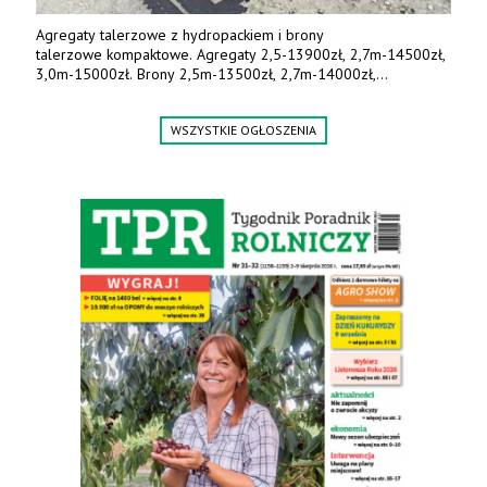
Agregaty talerzowe z hydropackiem i brony
talerzowe kompaktowe. Agregaty 2,5-13900zł, 2,7m-14500zł,
3,0m-15000zł. Brony 2,5m-13500zł, 2,7m-14000zł,
3,0m-14800zł. Tel. 500 800 106, www.agrieko.pl
WSZYSTKIE OGŁOSZENIA