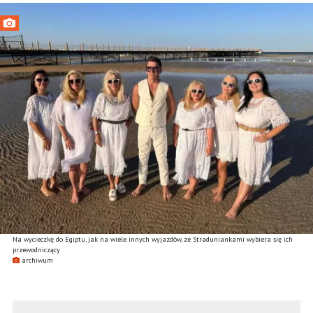
Na wycieczkę do Egiptu, jak na wiele innych wyjazdów, ze Straduniankami wybiera się ich
przewodniczący
archiwum