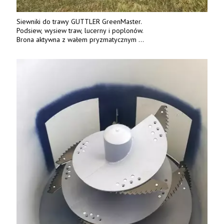
Siewniki do trawy GUTTLER GreenMaster.
Podsiew, wysiew traw, lucerny i poplonów.
Brona aktywna z wałem pryzmatycznym
Guttlera. Bezpośredni importer www.karchex.eu
Tel. 606 211 056, 507 158 699.