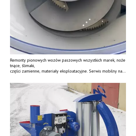
Remonty pionowych wozów paszowych wszystkich marek, noże
tnące, ślimaki,
części zamienne, materiały eksploatacyjne. Serwis mobilny na
terenie całej Polski.
Tel.: 61 285 38 61, 603 626 688.