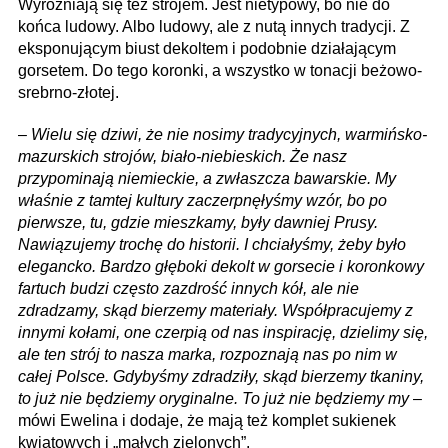
Wyróżniają się też strojem. Jest nietypowy, bo nie do
końca ludowy. Albo ludowy, ale z nutą innych tradycji. Z
eksponującym biust dekoltem i podobnie działającym
gorsetem. Do tego koronki, a wszystko w tonacji beżowo-
srebrno-złotej.
–
Wielu się dziwi, że nie nosimy tradycyjnych, warmińsko-
mazurskich strojów, biało-niebieskich. Że nasz
przypominają niemieckie, a zwłaszcza bawarskie. My
właśnie z tamtej kultury zaczerpnęłyśmy wzór, bo po
pierwsze, tu, gdzie mieszkamy, były dawniej Prusy.
Nawiązujemy trochę do historii. I chciałyśmy, żeby było
elegancko. Bardzo głęboki dekolt w gorsecie i koronkowy
fartuch budzi często zazdrość innych kół, ale nie
zdradzamy, skąd bierzemy materiały. Współpracujemy z
innymi kołami, one czerpią od nas inspirację, dzielimy się,
ale ten strój to nasza marka, rozpoznają nas po nim w
całej Polsce. Gdybyśmy zdradziły, skąd bierzemy tkaniny,
to już nie będziemy oryginalne. To już nie będziemy my
–
mówi Ewelina i dodaje, że mają też komplet sukienek
kwiatowych i „małych zielonych”.