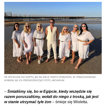
NA WYCIECZKĘ DO EGIPTU, JAK NA WIELE INNYCH WYJAZDÓW, ZE STRADUNIANKAMI
WYBIERA SIĘ ICH PRZEWODNICZĄCY
FOTO:
ARCHIWUM
–
Śmialiśmy się, bo w Egipcie, kiedy wszędzie się
razem poruszaliśmy, wołali do niego z troską, jak jest
w stanie utrzymać tyle żon
– śmieje się Wioletta.