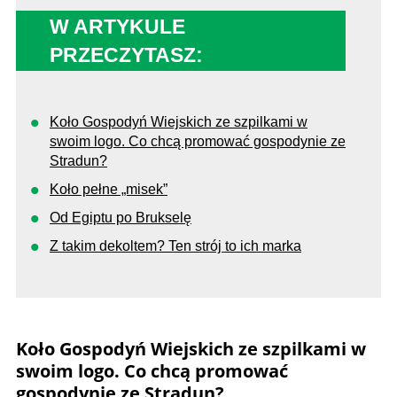
W ARTYKULE
PRZECZYTASZ:
Koło Gospodyń Wiejskich ze szpilkami w
swoim logo. Co chcą promować gospodynie ze
Stradun?
Koło pełne „misek”
Od Egiptu po Brukselę
Z takim dekoltem? Ten strój to ich marka
Koło Gospodyń Wiejskich ze szpilkami w
swoim logo. Co chcą promować
gospodynie ze Stradun?