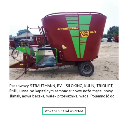
Paszowozy STRAUTMANN, BVL, SILOKING, KUHN, TRIOLIET,
RMH, i inne po kapitalnym remoncie: nowe noże tnące, nowy
ślimak, nowa beczka, wałek przekaźnika, waga. Pojemność od
5m3 - 40m3. Cena od 32 tys. Wozy sprowadzone z Niemiec.
Jesteśmy także producentem nowych paszowozów AKSA, woj.
WSZYSTKIE OGŁOSZENIA
wielkopolskie, koło Konina. Kontakt: 607 405 691.