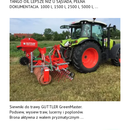
TANGO OIL LEPSZE NIŻ U SĄSIADA, PEŁNA
DOKUMENTACJA. 1000 l, 1500 l, 2500 l, 5000 l,
produkt polski. Dobra cena, szybkie terminy realizacji. Tel. 536
842 737, www.tango-oil.pl
Siewniki do trawy GUTTLER GreenMaster.
Podsiew, wysiew traw, lucerny i poplonów.
Brona aktywna z wałem pryzmatycznym
Guttlera. Bezpośredni importer www.karchex.eu
Tel. 606 211 056, 507 158 699.