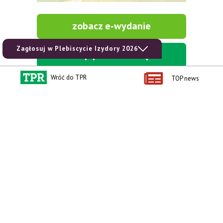
zobacz e-wydanie
Zagłosuj w Plebiscycie Izydory 2026
kup prenumeratę
Wróć do TPR
TOP news
Kontakt i regulaminy
Przydatne linki
Kontakt
Ceny rolnicze
Reklama
Newsletter rolniczy
Polityka prywatności
Rolniczy Alert Cenowy
Regulamin
Pogoda
RODO
Ogłoszenia drobne
Konkursy TPR