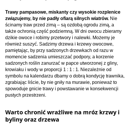
Trawy pampasowe, miskanty czy wysokie rozplenice
związujemy, by nie padły ofiarą silnych wiatrów.
Nie
ścinamy traw przed zimą – są ozdobą ogrodu zimą, a
także ochronią część podziemną. W dni owocu zbieramy
dzikie owoce i robimy przetwory i nalewki. Możemy je
również suszyć. Sadzimy drzewa i krzewy owocowe,
pamiętając, by przy sadzonych drzewkach od razu w
momencie sadzenia umieszczać podpory, a korzenie
sadzonych roślin zanurzać w papce utworzonej z gliny,
krowiaku i wody w proporcji 1 : 1 : 1. Niezależnie od
symbolu na kalendarzu dbamy o dobrą kondycję trawnika,
zgrabiając liś­cie, by nie gniły na murawie, ponieważ to
spowoduje gnicie trawy i powstawanie w konsekwencji
pustych przestrzeni.
Warto chronić wrażliwe na mróz krzwy i
byliny oraz drzewa