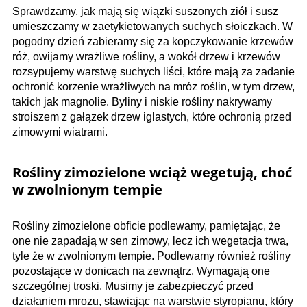
Sprawdzamy, jak mają się wiązki suszonych ziół i susz
umieszczamy w zaetykietowanych suchych słoiczkach. W
pogodny dzień zabieramy się za kopczykowanie krzewów
róż, owijamy wrażliwe rośliny, a wokół drzew i krzewów
rozsypujemy warstwę suchych liści, które mają za zadanie
ochronić korzenie wrażliwych na mróz roślin, w tym drzew,
takich jak magnolie. Byliny i niskie rośliny nakrywamy
stroiszem z gałązek drzew iglastych, które ochronią przed
zimowymi wiatrami.
Rośliny zimozielone wciąż wegetują, choć
w zwolnionym tempie
Rośliny zimozielone obficie podlewamy, pamiętając, że
one nie zapadają w sen zimowy, lecz ich wegetacja trwa,
tyle że w zwolnionym tempie. Podlewamy również rośliny
pozostające w donicach na zewnątrz. Wymagają one
szczególnej troski. Musimy je zabezpieczyć przed
działaniem mrozu, stawiając na warstwie styropianu, który