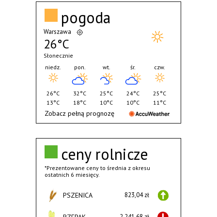
pogoda
Warszawa
26°C
Słonecznie
niedz.
pon.
wt.
śr.
czw.
26°C
32°C
25°C
24°C
25°C
13°C
18°C
10°C
10°C
11°C
Zobacz pełną prognozę
ceny rolnicze
*Prezentowane ceny to średnia z okresu
ostatnich 6 miesięcy.
PSZENICA
823,04 zł
2.241,68 zł