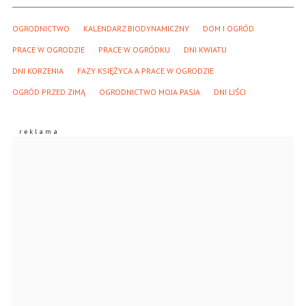
OGRODNICTWO
KALENDARZ BIODYNAMICZNY
DOM I OGRÓD
PRACE W OGRODZIE
PRACE W OGRÓDKU
DNI KWIATU
DNI KORZENIA
FAZY KSIĘŻYCA A PRACE W OGRODZIE
OGRÓD PRZED ZIMĄ
OGRODNICTWO MOJA PASJA
DNI LIŚCI