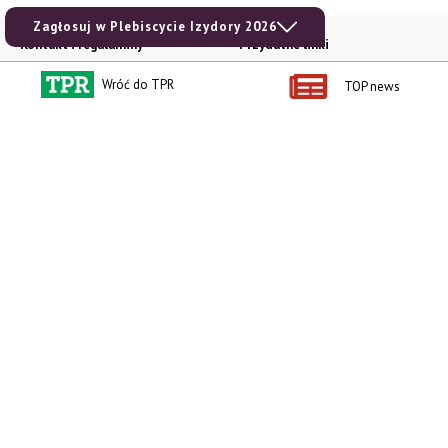
Zagłosuj w Plebiscycie Izydory 2026
Kontakt i regulaminy
Przydatne linki
Kontakt
Ceny rolnicze
Wróć do TPR
TOP news
Reklama
Newsletter rolniczy
Polityka prywatności
Rolniczy Alert Cenowy
Regulamin
Pogoda
RODO
Ogłoszenia drobne
Konkursy TPR
e-Wydania TPR
Kącik Samotnych Serc
Porgram TV
agrarsklep.pl
RSS
Produkty dla Ciebie
Kategorie
Zamów prenumeratę TPR
Wiadomości