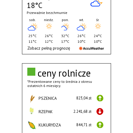
18°C
Przeważnie bezchmurnie
sob.
niedz.
pon.
wt.
śr.
25°C
26°C
32°C
26°C
24°C
11°C
12°C
17°C
10°C
10°C
Zobacz pełną prognozę
ceny rolnicze
*Prezentowane ceny to średnia z okresu
ostatnich 6 miesięcy.
PSZENICA
823,04 zł
RZEPAK
2.241,68 zł
KUKURYDZA
844,71 zł