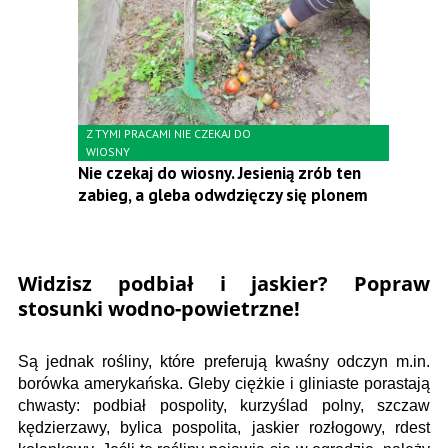
Z TYMI PRACAMI NIE CZEKAJ DO
WIOSNY
Nie czekaj do wiosny. Jesienią zrób ten
zabieg, a gleba odwdzięczy się plonem
Widzisz podbiał i jaskier? Popraw
stosunki wodno-powietrzne!
Są jednak rośliny, które preferują kwaśny odczyn m.in.
borówka amerykańska. Gleby ciężkie i gliniaste porastają
chwasty: podbiał pospolity, kurzyślad polny, szczaw
kędzierzawy, bylica pospolita, jaskier rozłogowy, rdest