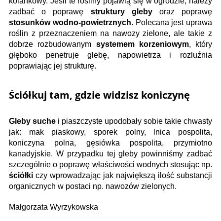
kolankowy. Jeśli te rośliny pojawią się w ogrodzie, należy
zadbać o poprawę
struktury gleby
oraz poprawę
stosunków wodno-powietrznych
. Polecana jest uprawa
roślin z przeznaczeniem na nawozy zielone, ale takie z
dobrze rozbudowanym
systemem korzeniowym
, który
głęboko penetruje glebę, napowietrza i rozluźnia
poprawiając jej strukturę.
Ściółkuj tam, gdzie widzisz koniczynę
Gleby suche
i piaszczyste upodobały sobie takie chwasty
jak: mak piaskowy, sporek polny, lnica pospolita,
koniczyna polna, gęsiówka pospolita, przymiotno
kanadyjskie. W przypadku tej gleby powinniśmy zadbać
szczególnie o poprawę właściwości wodnych stosując np.
ściółki
czy wprowadzając jak największą ilość substancji
organicznych w postaci np. nawozów zielonych.
Małgorzata Wyrzykowska