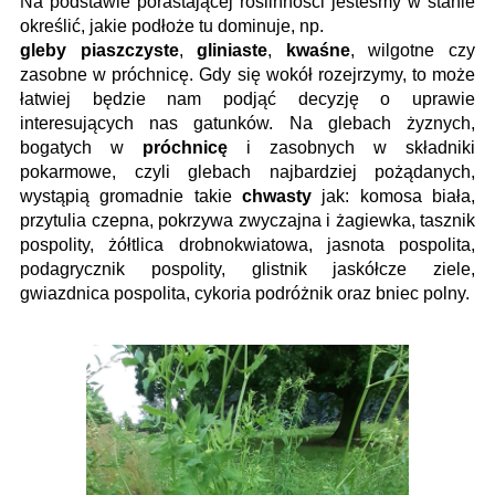
Na podstawie porastającej roślinności jesteśmy w stanie
określić, jakie podłoże tu dominuje, np.
gleby piaszczyste
,
gliniaste
,
kwaśne
, wilgotne czy
zasobne w próchnicę. Gdy się wokół rozejrzymy, to może
łatwiej będzie nam podjąć decyzję o uprawie
interesujących nas gatunków. Na glebach żyznych,
bogatych w
próchnicę
i zasobnych w składniki
pokarmowe, czyli glebach najbardziej pożądanych,
wystąpią gromadnie takie
chwasty
jak: komosa biała,
przytulia czepna, pokrzywa zwyczajna i żagiewka, tasznik
pospolity, żółtlica drobnokwiatowa, jasnota pospolita,
podagrycznik pospolity, glistnik jaskółcze ziele,
gwiazdnica pospolita, cykoria podróżnik oraz bniec polny.