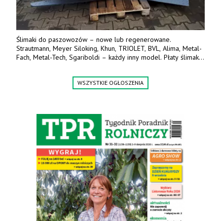
Ślimaki do paszowozów – nowe lub regenerowane.
Strautmann, Meyer Siloking, Khun, TRIOLET, BVL, Alima, Metal-
Fach, Metal-Tech, Sgariboldi – każdy inny model. Płaty ślimaka
wykonane z blachy o podwyższonej wytrzymałości na ścieranie
– 15 lub 18 mm. Możliwa wymiana i dowóz na miejsce – cała
WSZYSTKIE OGŁOSZENIA
Polska. Tel. 609 144 596.