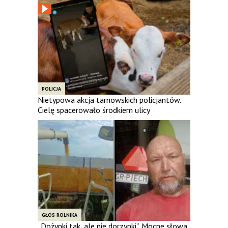
POLICJA
Nietypowa akcja tarnowskich policjantów.
Cielę spacerowało środkiem ulicy
GŁOS ROLNIKA
„Dożynki tak, ale nie dorzynki”. Mocne słowa