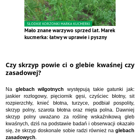
SŁODKIE KORZONKI MARKA KUCMERKI
Mało znane warzywo sprzed lat. Marek
kucmerka: łatwy w uprawie i pyszny
Czy skrzyp powie ci o glebie kwaśnej czy
zasadowej?
Na
glebach wilgotnych
występują takie gatunki jak:
jaskier rozłogowy, pięciornik gęsi, czyściec błotny, sit
rozpierzchły, knieć błotna, turzyce, podbiał pospolity,
skrzyp polny, szarota błotna oraz mięta polna. Dawniej
skrzyp polny uważano za roślinę wskaźnikową gleb
kwaśnych, dziś na podstawie badań i obserwacji okazało
się, że skrzyp doskonale sobie radzi również na
glebach
zasadowych
.