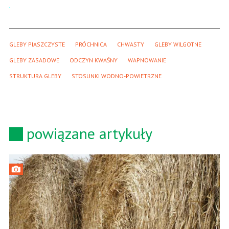
GLEBY PIASZCZYSTE
PRÓCHNICA
CHWASTY
GLEBY WILGOTNE
GLEBY ZASADOWE
ODCZYN KWAŚNY
WAPNOWANIE
STRUKTURA GLEBY
STOSUNKI WODNO-POWIETRZNE
powiązane artykuły