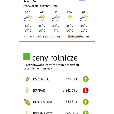
Przeważnie bezchmurnie
pon.
wt.
śr.
czw.
pt.
33°C
25°C
24°C
25°C
26°C
17°C
10°C
9°C
10°C
11°C
Zobacz pełną prognozę
ceny rolnicze
*Prezentowane ceny to średnia z okresu
ostatnich 6 miesięcy.
PSZENICA
823,04 zł
RZEPAK
2.241,68 zł
KUKURYDZA
844,71 zł
PSZENŻYTO
665,00 zł