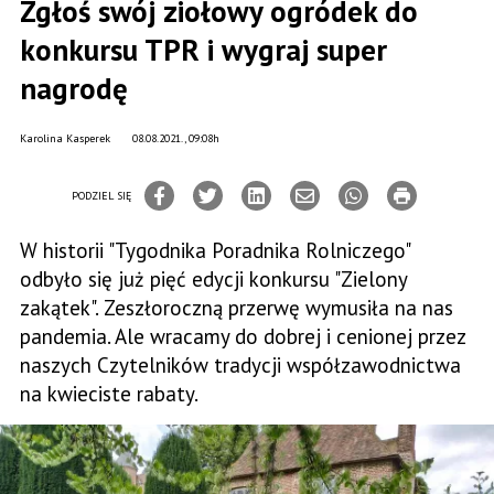
Zgłoś swój ziołowy ogródek do
konkursu TPR i wygraj super
nagrodę
Karolina Kasperek
08.08.2021., 09:08h
PODZIEL SIĘ
W historii "Tygodnika Poradnika Rolniczego"
odbyło się już pięć edycji konkursu "Zielony
zakątek". Zeszłoroczną przerwę wymusiła na nas
pandemia. Ale wracamy do dobrej i cenionej przez
naszych Czytelników tradycji współzawodnictwa
na kwieciste rabaty.