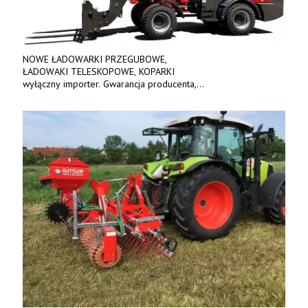
NOWE ŁADOWARKI PRZEGUBOWE,
ŁADOWAKI TELESKOPOWE, KOPARKI
wyłączny importer. Gwarancja producenta,
bogate wyposażenie, prosta konstrukcja.
Ceny od 69 000 zł netto wraz z osprzętem.
Tel: 509-365-675. www.kmm.info.pl