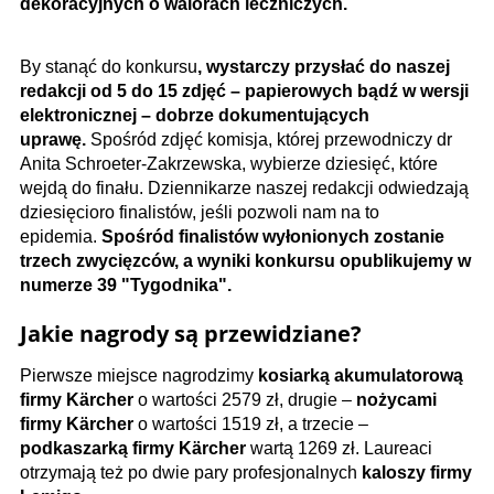
dekoracyjnych o walorach leczniczych.
By stanąć do konkursu
, wystarczy przysłać do naszej
redakcji od 5 do 15 zdjęć – papierowych bądź w wersji
elektronicznej – dobrze dokumentujących
uprawę.
Spośród zdjęć komisja, której przewodniczy dr
Anita Schroeter-Zakrzewska, wybierze dziesięć, które
wejdą do finału. Dziennikarze naszej redakcji odwiedzają
dziesięcioro finalistów, jeśli pozwoli nam na to
epidemia.
Spośród finalistów wyłonionych zostanie
trzech zwycięzców, a wyniki konkursu opublikujemy w
numerze 39 "Tygodnika".
Jakie nagrody są przewidziane?
Pierwsze miejsce nagrodzimy
kosiarką akumulatorową
firmy Kärcher
o wartości 2579 zł, drugie –
nożycami
firmy Kärcher
o wartości 1519 zł, a trzecie –
podkaszarką firmy Kärcher
wartą 1269 zł. Laureaci
otrzymają też po dwie pary profesjonalnych
kaloszy firmy