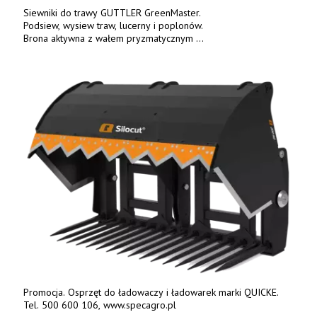
Siewniki do trawy GUTTLER GreenMaster.
Podsiew, wysiew traw, lucerny i poplonów.
Brona aktywna z wałem pryzmatycznym
Guttlera. Bezpośredni importer www.karchex.eu
Tel. 606 211 056, 507 158 699.
Promocja. Osprzęt do ładowaczy i ładowarek marki QUICKE.
Tel. 500 600 106, www.specagro.pl