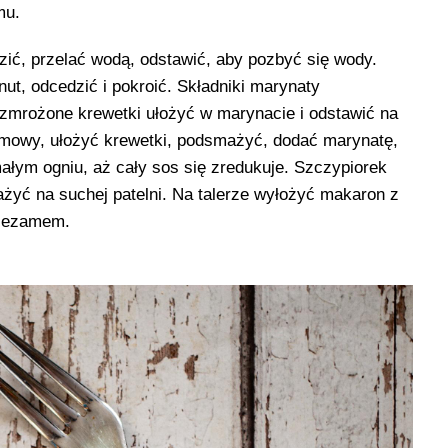
mu.
ć, przelać wodą, odstawić, aby pozbyć się wody.
ut, odcedzić i pokroić. Składniki marynaty
zmrożone krewetki ułożyć w marynacie i odstawić na
zamowy, ułożyć krewetki, podsmażyć, dodać marynatę,
łym ogniu, aż cały sos się zredukuje. Szczypiorek
żyć na suchej patelni. Na talerze wyłożyć makaron z
 sezamem.