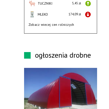
TUCZNIKI
5,45 zł
MLEKO
174,09 zł
Zobacz wiecej cen rolniczych
ogłoszenia drobne