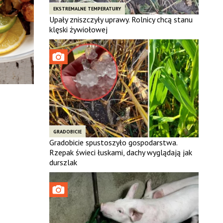
EKSTREMALNE TEMPERATURY
Upały zniszczyły uprawy. Rolnicy chcą stanu
klęski żywiołowej
GRADOBICIE
Gradobicie spustoszyło gospodarstwa.
Rzepak świeci łuskami, dachy wyglądają jak
durszlak