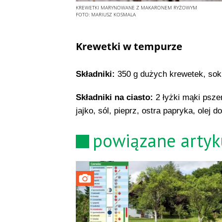
KREWETKI MARYNOWANE Z MAKARONEM RYŻOWYM
FOTO:
MARIUSZ KOSMALA
Krewetki w tempurze
Składniki:
350 g dużych krewetek, sok 
Składniki na ciasto:
2 łyżki mąki pszen
jajko, sól, pieprz, ostra papryka, olej 
powiązane artyk