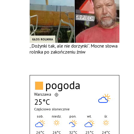
GŁOS ROLNIKA
„Dożynki tak, ale nie dorzynki”. Mocne słowa
rolnika po zakończeniu żniw
pogoda
Warszawa
25°C
Częściowo słonecznie
sob.
niedz.
pon.
wt.
śr.
26°C
26°C
32°C
25°C
24°C