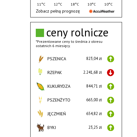
11°C
12°C
18°C
10°C
10°C
Zobacz pełną prognozę
ceny rolnicze
*Prezentowane ceny to średnia z okresu
ostatnich 6 miesięcy.
PSZENICA
823,04 zł
RZEPAK
2.241,68 zł
KUKURYDZA
844,71 zł
PSZENŻYTO
665,00 zł
JĘCZMIEŃ
654,82 zł
BYKI
23,25 zł