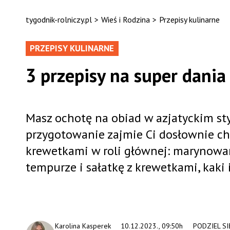
tygodnik-rolniczy.pl
>
Wieś i Rodzina
>
Przepisy kulinarne
PRZEPISY KULINARNE
3 przepisy na super dania
Masz ochotę na obiad w azjatyckim styl
przygotowanie zajmie Ci dosłownie chw
krewetkami w roli głównej: marynow
tempurze i sałatkę z krewetkami, kaki
Karolina Kasperek
10.12.2023., 09:50h
PODZIEL SI