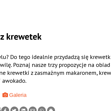
 z krewetek
u? Do tego idealnie przydadzą się krewetki
ilę. Poznaj nasze trzy propozycje na obiad
ane krewetki z zasmażnym makaronem, krew
 i awokado.
Galeria
Ę