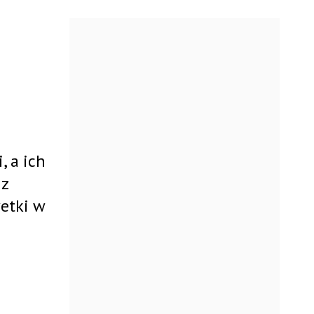
, a ich
 z
etki w