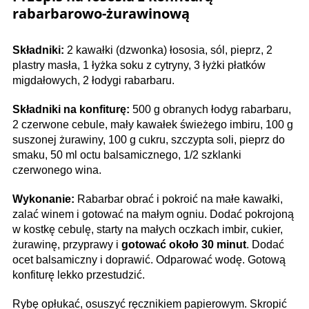
rabarbarowo-żurawinową
Składniki:
2 kawałki (dzwonka) łososia, sól, pieprz, 2
plastry masła, 1 łyżka soku z cytryny, 3 łyżki płatków
migdałowych, 2 łodygi rabarbaru.
Składniki na konfiturę:
500 g obranych łodyg rabarbaru,
2 czerwone cebule, mały kawałek świeżego imbiru, 100 g
suszonej żurawiny, 100 g cukru, szczypta soli, pieprz do
smaku, 50 ml octu balsamicznego, 1/2 szklanki
czerwonego wina.
Wykonanie:
Rabarbar obrać i pokroić na małe kawałki,
zalać winem i gotować na małym ogniu. Dodać pokrojoną
w kostkę cebulę, starty na małych oczkach imbir, cukier,
żurawinę, przyprawy i
gotować około 30 minut
. Dodać
ocet balsamiczny i doprawić. Odparować wodę. Gotową
konfiturę lekko przestudzić.
Rybę opłukać, osuszyć ręcznikiem papierowym. Skropić