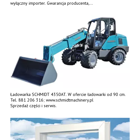
wyłączny importer. Gwarancja producenta,
bogate wyposażenie, prosta konstrukcja.
Ceny od 69 000 zł netto wraz z osprzętem.
Tel: 509-365-675. www.kmm.info.pl
Ładowarka SCHMIDT 4350AT. W ofercie ładowarki od 90 cm.
Tel. 881 206 316; www.schmidtmachinery.pl
Sprzedaż części i serwis.