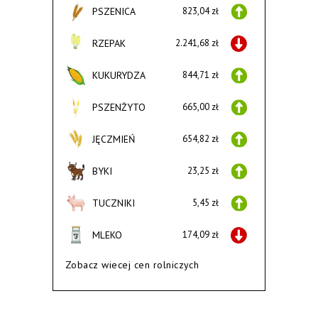
PSZENICA
823,04 zł
RZEPAK
2.241,68 zł
KUKURYDZA
844,71 zł
PSZENŻYTO
665,00 zł
JĘCZMIEŃ
654,82 zł
BYKI
23,25 zł
TUCZNIKI
5,45 zł
MLEKO
174,09 zł
Zobacz wiecej cen rolniczych