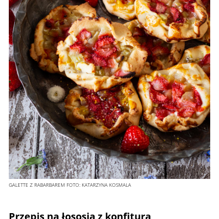
GALETTE Z RABARBAREM
FOTO:
KATARZYNA KOSMALA
Przepis na łososia z konfiturą