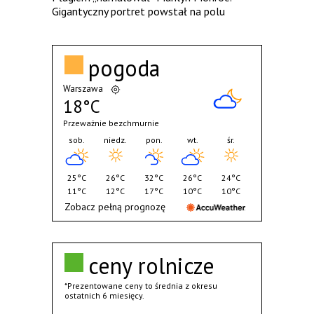
Gigantyczny portret powstał na polu
pogoda
Warszawa
18°C
Przeważnie bezchmurnie
sob.
niedz.
pon.
wt.
śr.
25°C
26°C
32°C
26°C
24°C
11°C
12°C
17°C
10°C
10°C
Zobacz pełną prognozę
ceny rolnicze
*Prezentowane ceny to średnia z okresu
ostatnich 6 miesięcy.