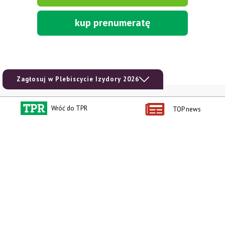
kup prenumeratę
Zagłosuj w Plebiscycie Izydory 2026
Kontakt i regulaminy
Przydatne linki
Wróć do TPR
TOP news
Kontakt
Ceny rolnicze
Reklama
Newsletter rolniczy
Polityka prywatności
Rolniczy Alert Cenowy
Regulamin
Pogoda
RODO
Ogłoszenia drobne
Konkursy TPR
e-Wydania TPR
Kącik Samotnych Serc
Porgram TV