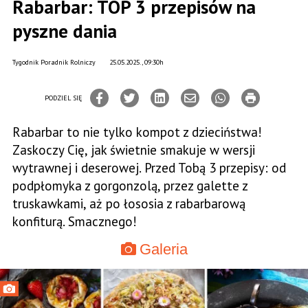
Rabarbar: TOP 3 przepisów na
pyszne dania
Tygodnik Poradnik Rolniczy
25.05.2025., 09:30h
PODZIEL SIĘ
Rabarbar to nie tylko kompot z dzieciństwa!
Zaskoczy Cię, jak świetnie smakuje w wersji
wytrawnej i deserowej. Przed Tobą 3 przepisy: od
podpłomyka z gorgonzolą, przez galette z
truskawkami, aż po łososia z rabarbarową
konfiturą. Smacznego!
Galeria