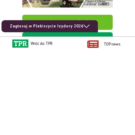
zobacz e-wydanie
Zagłosuj w Plebiscycie Izydory 2026
kup prenumeratę
Wróć do TPR
TOP news
Kontakt i regulaminy
Przydatne linki
Kontakt
Ceny rolnicze
Reklama
Newsletter rolniczy
Polityka prywatności
Rolniczy Alert Cenowy
Regulamin
Pogoda
RODO
Ogłoszenia drobne
Konkursy TPR