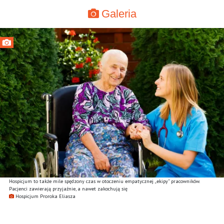
Galeria
Hospicjum to także mile spędzony czas w otoczeniu empatycznej „ekipy” pracowników.
Pacjenci zawierają przyjaźnie, a nawet zakochują się
Hospicjum Proroka Eliasza