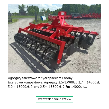
Agregaty talerzowe z hydropackiem i brony
talerzowe kompaktowe. Agregaty 2,5-13900zł, 2,7m-14500zł,
3,0m-15000zł. Brony 2,5m-13500zł, 2,7m-14000zł,
3,0m-14800zł. Tel. 500 800 106, www.agrieko.pl
WSZYSTKIE OGŁOSZENIA