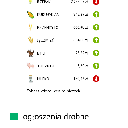
RZEPAK
2.244,47 zł
KUKURYDZA
845,29 zł
PSZENŻYTO
666,41 zł
JĘCZMIEŃ
654,00 zł
BYKI
23,25 zł
TUCZNIKI
5,60 zł
MLEKO
180,42 zł
Zobacz wiecej cen rolniczych
ogłoszenia drobne