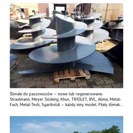
Ślimaki do paszowozów – nowe lub regenerowane.
Strautmann, Meyer Siloking, Khun, TRIOLET, BVL, Alima, Metal-
Fach, Metal-Tech, Sgariboldi – każdy inny model. Płaty ślimaka
wykonane z blachy o podwyższonej wytrzymałości na ścieranie
– 15 lub 18 mm. Możliwa wymiana i dowóz na miejsce – cała
Polska. Tel. 609 144 596.