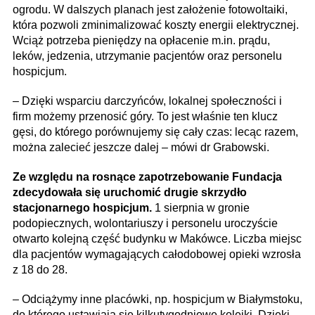
ogrodu. W dalszych planach jest założenie fotowoltaiki,
która pozwoli zminimalizować koszty energii elektrycznej.
Wciąż potrzeba pieniędzy na opłacenie m.in. prądu,
leków, jedzenia, utrzymanie pacjentów oraz personelu
hospicjum.
– Dzięki wsparciu darczyńców, lokalnej społeczności i
firm możemy przenosić góry. To jest właśnie ten klucz
gęsi, do którego porównujemy się cały czas: lecąc razem,
można zalecieć jeszcze dalej – mówi dr Grabowski.
Ze względu na rosnące zapotrzebowanie Fundacja
zdecydowała się uruchomić drugie skrzydło
stacjonarnego hospicjum.
1 sierpnia w gronie
podopiecznych, wolontariuszy i personelu uroczyście
otwarto kolejną część budynku w Makówce. Liczba miejsc
dla pacjentów wymagających całodobowej opieki wzrosła
z 18 do 28.
– Odciążymy inne placówki, np. hospicjum w Białymstoku,
do którego ustawiają się kilkutygodniowe kolejki. Dzięki