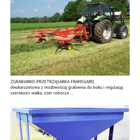
ZGRABIARKO-PRZETRZĄSARKA FRANSGARD,
dwukaruzelowa z możliwością grabienia do boku i regulacją
szerokości wałka, szer robocza
do 6 m. Mocna konstrukcja. Karchex.
Tel. 606 211 056, 507 158 699.