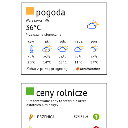
pogoda
Warszawa
36°C
Przeważnie słonecznie
czw.
pt.
sob.
niedz.
pon.
39°C
25°C
26°C
27°C
32°C
20°C
14°C
12°C
11°C
17°C
Zobacz pełną prognozę
ceny rolnicze
*Prezentowane ceny to średnia z okresu
ostatnich 6 miesięcy.
PSZENICA
823,57 zł