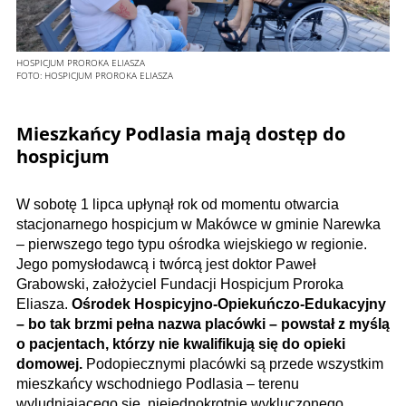
HOSPICJUM PROROKA ELIASZA
FOTO:
HOSPICJUM PROROKA ELIASZA
Mieszkańcy Podlasia mają dostęp do
hospicjum
W sobotę 1 lipca upłynął rok od momentu otwarcia
stacjonarnego hospicjum w Makówce w gminie Narewka
– pierwszego tego typu ośrodka wiejskiego w regionie.
Jego pomysłodawcą i twórcą jest doktor Paweł
Grabowski, założyciel Fundacji Hospicjum Proroka
Eliasza.
Ośrodek Hospicyjno-Opiekuńczo-Edukacyjny
– bo tak brzmi pełna nazwa placówki – powstał z myślą
o pacjentach, którzy nie kwalifikują się do opieki
domowej.
Podopiecznymi placówki są przede wszystkim
mieszkańcy wschodniego Podlasia – terenu
wyludniającego się, niejednokrotnie wykluczonego