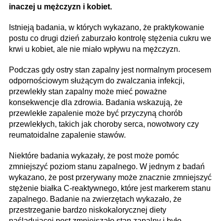
inaczej u mężczyzn i kobiet.
Istnieją badania, w których wykazano, że praktykowanie
postu co drugi dzień zaburzało kontrolę stężenia cukru we
krwi u kobiet, ale nie miało wpływu na mężczyzn.
Podczas gdy ostry stan zapalny jest normalnym procesem
odpornościowym służącym do zwalczania infekcji,
przewlekły stan zapalny może mieć poważne
konsekwencje dla zdrowia. Badania wskazują, że
przewlekłe zapalenie może być przyczyną chorób
przewlekłych, takich jak choroby serca, nowotwory czy
reumatoidalne zapalenie stawów.
Niektóre badania wykazały, że post może pomóc
zmniejszyć poziom stanu zapalnego. W jednym z badań
wykazano, że post przerywany może znacznie zmniejszyć
stężenie białka C-reaktywnego, które jest markerem stanu
zapalnego. Badanie na zwierzętach wykazało, że
przestrzeganie bardzo niskokalorycznej diety
naśladującej post zmniejszało stan zapalny i było