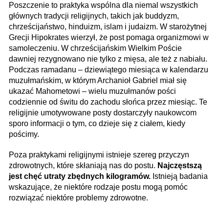
Poszczenie to praktyka wspólna dla niemal wszystkich
głównych tradycji religijnych, takich jak buddyzm,
chrześcijaństwo, hinduizm, islam i judaizm. W starożytnej
Grecji Hipokrates wierzył, że post pomaga organizmowi w
samoleczeniu. W chrześcijańskim Wielkim Poście
dawniej rezygnowano nie tylko z mięsa, ale też z nabiału.
Podczas ramadanu – dziewiątego miesiąca w kalendarzu
muzułmańskim, w którym Archanioł Gabriel miał się
ukazać Mahometowi – wielu muzułmanów pości
codziennie od świtu do zachodu słońca przez miesiąc. Te
religijnie umotywowane posty dostarczyły naukowcom
sporo informacji o tym, co dzieje się z ciałem, kiedy
pościmy.
Poza praktykami religijnymi istnieje szereg przyczyn
zdrowotnych, które skłaniają nas do postu.
Najczęstszą
jest chęć utraty zbędnych kilogramów.
Istnieją badania
wskazujące, że niektóre rodzaje postu mogą pomóc
rozwiązać niektóre problemy zdrowotne.