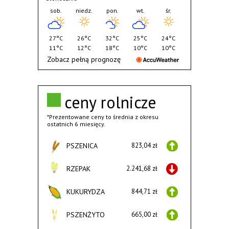
sob.
niedz.
pon.
wt.
śr.
27°C
26°C
32°C
25°C
24°C
11°C
12°C
18°C
10°C
10°C
Zobacz pełną prognozę
ceny rolnicze
*Prezentowane ceny to średnia z okresu
ostatnich 6 miesięcy.
PSZENICA
823,04 zł
RZEPAK
2.241,68 zł
KUKURYDZA
844,71 zł
PSZENŻYTO
665,00 zł