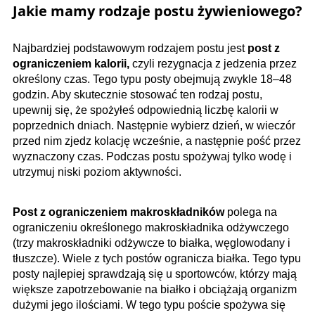
Jakie mamy rodzaje postu żywieniowego?
Najbardziej podstawowym rodzajem postu jest
post z
ograniczeniem kalorii,
czyli rezygnacja z jedzenia przez
określony czas. Tego typu posty obejmują zwykle 18–48
godzin. Aby skutecznie stosować ten rodzaj postu,
upewnij się, że spożyłeś odpowiednią liczbę kalorii w
poprzednich dniach. Następnie wybierz dzień, w wieczór
przed nim zjedz kolację wcześnie, a następnie pość przez
wyznaczony czas. Podczas postu spożywaj tylko wodę i
utrzymuj niski poziom aktywności.
Post z ograniczeniem makro­składników
polega na
ograniczeniu określonego makroskładnika odżywczego
(trzy makroskładniki odżywcze to białka, węglowodany i
tłuszcze). Wiele z tych postów ogranicza białka. Tego typu
posty najlepiej sprawdzają się u sportowców, którzy mają
większe zapotrzebowanie na białko i obciążają organizm
dużymi jego iloś­ciami. W tego typu poście spożywa się