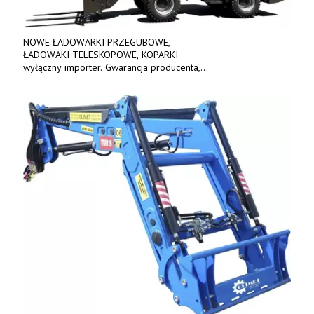
NOWE ŁADOWARKI PRZEGUBOWE,
ŁADOWAKI TELESKOPOWE, KOPARKI
wyłączny importer. Gwarancja producenta,
bogate wyposażenie, prosta konstrukcja.
Ceny od 69 000 zł netto wraz z osprzętem.
Tel: 509-365-675. www.kmm.info.pl