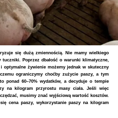
ryzuje się dużą zmiennością. Nie mamy wielkiego
 tuczniki. Poprzez dbałość o warunki klimatyczne,
t i optymalne żywienie możemy jednak w skuteczny
i czemu ograniczymy choćby zużycie paszy, a tym
 to ponad 60–70% wydatków, a decyduje o tempie
y na kilo­gram przyrostu masy ciała. Jeśli więc
zczędzać, musimy znać wyjściową wartość kosztów.
się cena paszy, wykorzystanie paszy na kilo­gram