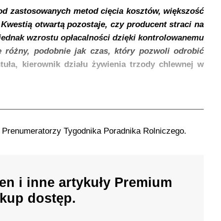
e od zastosowanych metod cięcia kosztów, większość
. Kwestią otwartą pozostaje, czy producent straci na
jednak wzrostu opłacalności dzięki kontrolowanemu
e różny, podobnie jak czas, który pozwoli odrobić
uła, kierownik działu żywienia trzody chlewnej w
o Prenumeratorzy Tygodnika Poradnika Rolniczego.
en i inne artykuły Premium
kup dostęp.