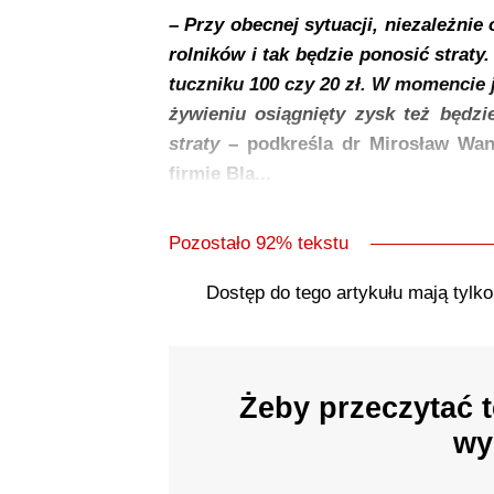
– Przy obecnej sytuacji, niezależni
rolników i tak będzie ponosić straty
tuczniku 100 czy 20 zł. W momencie 
żywieniu osiągnięty zysk też będzi
straty
– podkreśla dr Mirosław Want
firmie Bla...
Pozostało 92% tekstu
Dostęp do tego artykułu mają tylk
Żeby przeczytać t
wy