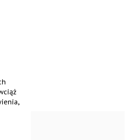
ch
wciąż
ienia,