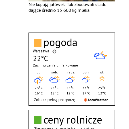
Nie kupują jałówek. Tak zbudowali stado
dające średnio 13 600 kg mleka
pogoda
Warszawa
22°C
Zachmurzenie umiarkowane
pt.
sob.
niedz.
pon.
wt.
23°C
25°C
28°C
33°C
29°C
16°C
12°C
12°C
17°C
13°C
Zobacz pełną prognozę
ceny rolnicze
*Prezentowane ceny to średnia z okresu