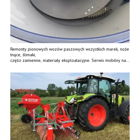
Remonty pionowych wozów paszowych wszystkich marek, noże
tnące, ślimaki,
części zamienne, materiały eksploatacyjne. Serwis mobilny na
terenie całej Polski.
Tel.: 61 285 38 61, 603 626 688.