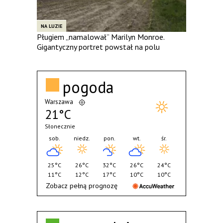
NA LUZIE
Pługiem „namalował” Marilyn Monroe.
Gigantyczny portret powstał na polu
pogoda
Warszawa
21°C
Słonecznie
sob.
niedz.
pon.
wt.
śr.
25°C
26°C
32°C
26°C
24°C
11°C
12°C
17°C
10°C
10°C
Zobacz pełną prognozę