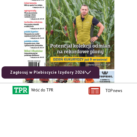
Zagłosuj w Plebiscycie Izydory 2026
Wróć do TPR
TOP news
zobacz e-wydanie
kup prenumeratę