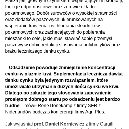
Pasza jest głównym czynnikiem wspierającym mikrobiotę,
funkcje odpornościowe oraz zdrowie układu
pokarmowego. Dobór surowców o wysokiej strawności
oraz dodatków paszowych ukierunkowanych na
wspieranie trawienia i wchłaniania składników
pokarmowych oraz zachęcających do pobierania
mieszanki to cele, jakie musi stawiać sobie przemysł
paszowy w dobie redukcji stosowania antybiotyków oraz
braku leczniczego tlenku cynku.
–
Odsadzenie powoduje zmniejszenie koncentracji
cynku w plazmie krwi. Suplementacja leczniczą dawką
tlenku cynku była jedynym rozwiązaniem, które
umożliwiało utrzymanie dużych ilości cynku we krwi.
Dlatego po zakazie jego stosowania zapewnienie
prosiętom dobrego startu po odsadzeniu jest bardzo
trudne
– mówił Rene Bonekamp z firmy SFR z
Niderlandów podczas konferencji firmy Agri Plus.
Jak wyjaśniał
prof. Daniel Korniewicz
z firmy Cargill,