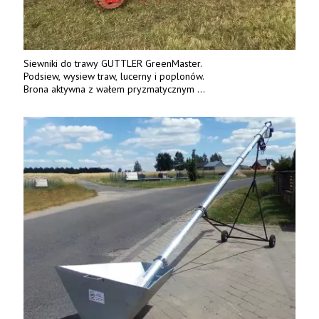
Siewniki do trawy GUTTLER GreenMaster.
Podsiew, wysiew traw, lucerny i poplonów.
Brona aktywna z wałem pryzmatycznym
Guttlera. Bezpośredni importer www.karchex.eu
Tel. 606 211 056, 507 158 699.