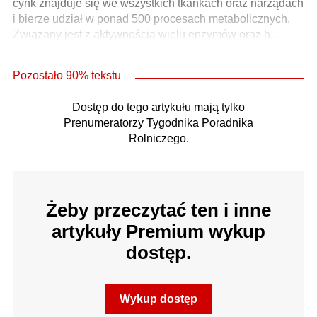
cynk znajduje się we wszystkich tkankach oraz narządach
i bierze udział w ponad 500 procesach metabolicznych.
Związany jest z aktywnością wielu enzymów oraz h...
Pozostało 90% tekstu
Dostęp do tego artykułu mają tylko
Prenumeratorzy Tygodnika Poradnika
Rolniczego.
Żeby przeczytać ten i inne
artykuły Premium wykup
dostęp.
Wykup dostęp