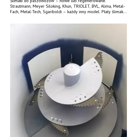
Ślimaki do paszowozów – nowe lub regenerowane.
Strautmann, Meyer Siloking, Khun, TRIOLET, BVL, Alima, Metal-
Fach, Metal-Tech, Sgariboldi – każdy inny model. Płaty ślimaka
wykonane z blachy o podwyższonej wytrzymałości na ścieranie
– 15 lub 18 mm. Możliwa wymiana i dowóz na miejsce – cała
Polska. Tel. 609 144 596.