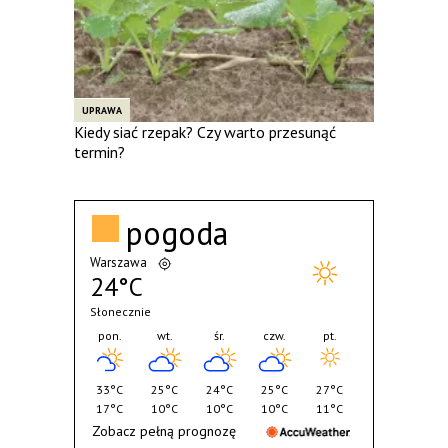
UPRAWA
Kiedy siać rzepak? Czy warto przesunąć
termin?
pogoda
Warszawa
24°C
Słonecznie
pon.
wt.
śr.
czw.
pt.
33°C
25°C
24°C
25°C
27°C
17°C
10°C
10°C
10°C
11°C
Zobacz pełną prognozę