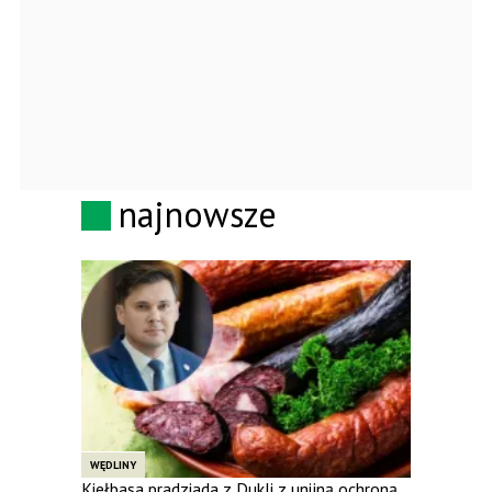
najnowsze
WĘDLINY
Kiełbasa pradziada z Dukli z unijną ochroną.