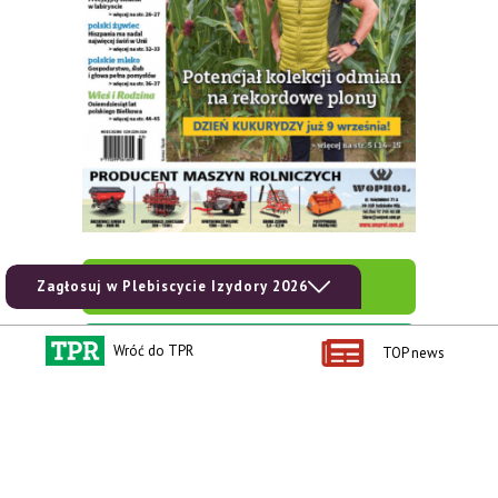
zobacz e-wydanie
Zagłosuj w Plebiscycie Izydory 2026
kup prenumeratę
Wróć do TPR
TOP news