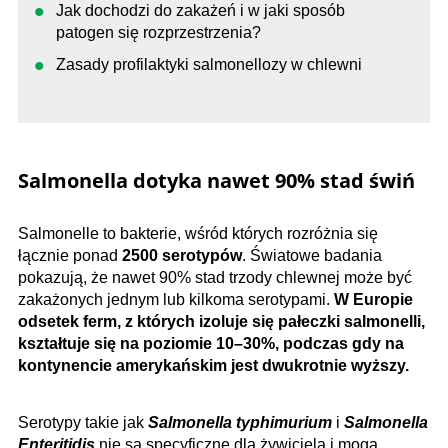
Jak dochodzi do zakażeń i w jaki sposób
patogen się rozprzestrzenia?
Zasady profilaktyki salmonellozy w chlewni
Salmonella dotyka nawet 90% stad świń
Salmonelle to bakterie, wśród których rozróżnia się
łącznie ponad
2500 serotypów
. Światowe badania
pokazują, że nawet 90% stad trzody chlewnej może być
zakażonych jednym lub kilkoma serotypami.
W Europie
odsetek ferm, z których izoluje się pałeczki salmonelli,
kształtuje się na poziomie 10–30%, podczas gdy na
kontynencie amerykańskim jest dwukrotnie wyższy.
Serotypy takie jak
Salmonella typhimurium
i
Salmonella
Enteritidis
nie są specyficzne dla żywiciela i mogą