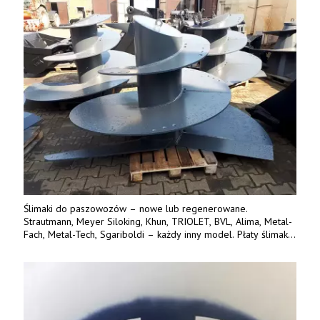
Ślimaki do paszowozów – nowe lub regenerowane.
Strautmann, Meyer Siloking, Khun, TRIOLET, BVL, Alima, Metal-
Fach, Metal-Tech, Sgariboldi – każdy inny model. Płaty ślimaka
wykonane z blachy o podwyższonej wytrzymałości na ścieranie
– 15 lub 18 mm. Możliwa wymiana i dowóz na miejsce – cała
Polska. Tel. 609 144 596.