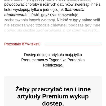
powodować choroby u różnych gatunków zwierząt. Inne z
kolei występują tylko u jednego, jak
Salmonella
choleraesuis
u świń, gdyż rzadko wywołuje
zachorowania innych zwierząt.
Niektóre typy salmonelli
nie szkodzą więc trzodzie chlewnej, podczas gdy inne
powodują ciężkie zachorowania, przy czym wszystk...
Pozostało 87% tekstu
Dostęp do tego artykułu mają tylko
Prenumeratorzy Tygodnika Poradnika
Rolniczego.
Żeby przeczytać ten i inne
artykuły Premium wykup
dostęp.