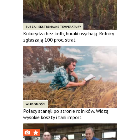
SUSZA I EKSTREMALNE TEMPERATURY
Kukurydza bez kolb, buraki usychają. Rolnicy
zgłaszają 100 proc. strat
WIADOMOŚCI
Polacy stanęli po stronie rolników. Widzą
wysokie koszty i tani import