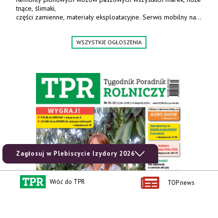
tnące, ślimaki,
części zamienne, materiały eksploatacyjne. Serwis mobilny na
terenie całej Polski.
Tel.: 61 285 38 61, 603 626 688.
WSZYSTKIE OGŁOSZENIA
Zagłosuj w Plebiscycie Izydory 2026
Wróć do TPR
TOP news