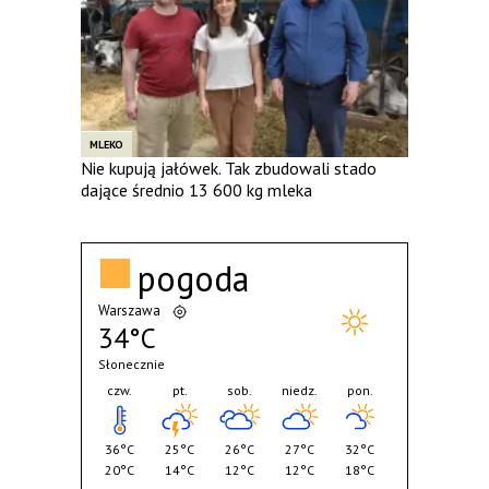
MLEKO
Nie kupują jałówek. Tak zbudowali stado
dające średnio 13 600 kg mleka
pogoda
Warszawa
34°C
Słonecznie
czw.
pt.
sob.
niedz.
pon.
36°C
25°C
26°C
27°C
32°C
20°C
14°C
12°C
12°C
18°C