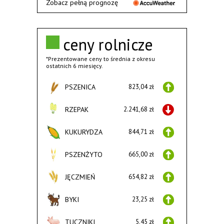
Zobacz pełną prognozę
ceny rolnicze
*Prezentowane ceny to średnia z okresu
ostatnich 6 miesięcy.
PSZENICA
823,04 zł
RZEPAK
2.241,68 zł
KUKURYDZA
844,71 zł
PSZENŻYTO
665,00 zł
JĘCZMIEŃ
654,82 zł
BYKI
23,25 zł
TUCZNIKI
5,45 zł