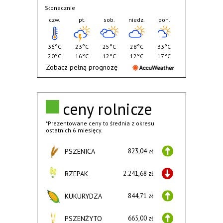
Słonecznie
czw.
pt.
sob.
niedz.
pon.
36°C
23°C
25°C
28°C
33°C
20°C
16°C
12°C
12°C
17°C
Zobacz pełną prognozę
ceny rolnicze
*Prezentowane ceny to średnia z okresu
ostatnich 6 miesięcy.
PSZENICA
823,04 zł
RZEPAK
2.241,68 zł
KUKURYDZA
844,71 zł
PSZENŻYTO
665,00 zł