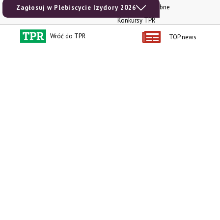
RODO
Ogłoszenia drobne
Zagłosuj w Plebiscycie Izydory 2026
Konkursy TPR
e-Wydania TPR
Wróć do TPR
TOP news
Kącik Samotnych Serc
Porgram TV
agrarsklep.pl
RSS
Produkty dla Ciebie
Kategorie
Zamów prenumeratę TPR
Wiadomości
Kup Tygodnik
Rynki
Album 40 lat na biegu.
Pieniądze
Niezawodne maszyny polskiej
Prawo
wsi
Uprawa
Publikacja Wapnowanie to
konieczność
Maszyny
Publikacja Vademecum
Mleko
nawożenia dolistnego