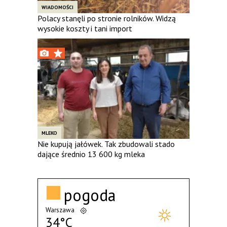
WIADOMOŚCI
Polacy stanęli po stronie rolników. Widzą
wysokie koszty i tani import
MLEKO
Nie kupują jałówek. Tak zbudowali stado
dające średnio 13 600 kg mleka
pogoda
Warszawa
34°C