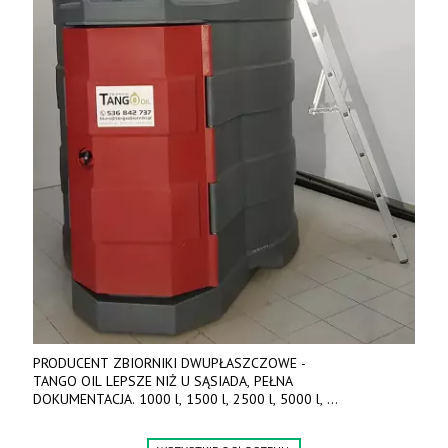
PRODUCENT ZBIORNIKI DWUPŁASZCZOWE -
TANGO OIL LEPSZE NIŻ U SĄSIADA, PEŁNA
DOKUMENTACJA. 1000 l, 1500 l, 2500 l, 5000 l,
produkt polski. Dobra cena, szybkie terminy realizacji. Tel. 536
842 737, www.tango-oil.pl