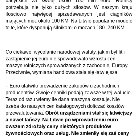
bałtyckich za kwotę około 100 mln euro. Rolnicy
potrzebują nie tylko dużych silosów. W naszym kraju
ilościowo najwięcej sprzedawanych jest ciągników
mających moc około 100 KM. Na Litwie popularne modele
to te, które dysponują silnikami o mocach 180–240 KM.
Co ciekawe, wycofanie narodowej waluty, jakim był lit i
zastąpienie jej euro nie spowodowało wzrostu cen
maszyn rolniczych sprowadzanych z zachodniej Europy.
Przeciwnie, wymiana handlowa stała się łatwiejsza.
– Euro ułatwiło prowadzenie zakupów u zachodnich
producentów. Swoje cenniki podają zawsze w tej walucie.
Teraz od razu wiemy ile dana maszyna kosztuje. Nie
trzeba do naszych cen katalogowych doliczać kosztów
przewalutowania.
Obrót urządzeniami stał się łatwiejszy
a nawet tańszy. Na Litwie po wprowadzeniu euro
owszem zdrożały ceny niektórych produktów
żywnościowych oraz usług. Nie zmieniły się zaś ceny