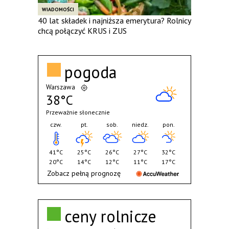
WIADOMOŚCI
40 lat składek i najniższa emerytura? Rolnicy
chcą połączyć KRUS i ZUS
pogoda
Warszawa
38°C
Przeważnie słonecznie
czw.
pt.
sob.
niedz.
pon.
41°C
25°C
26°C
27°C
32°C
20°C
14°C
12°C
11°C
17°C
Zobacz pełną prognozę
ceny rolnicze