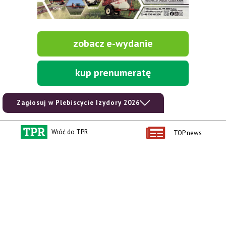
zobacz e-wydanie
kup prenumeratę
Zagłosuj w Plebiscycie Izydory 2026
Wróć do TPR
TOP news
Kontakt i regulaminy
Przydatne linki
Kontakt
Ceny rolnicze
Reklama
Newsletter rolniczy
Polityka prywatności
Rolniczy Alert Cenowy
Regulamin
Pogoda
RODO
Ogłoszenia drobne