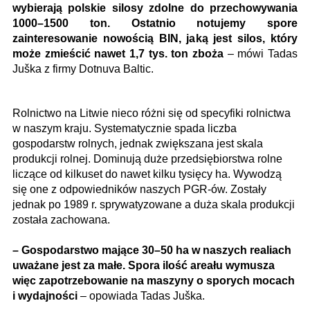
wybierają polskie silosy zdolne do przechowywania
1000–1500 ton. Ostatnio notujemy spore
zainteresowanie nowością BIN, jaką jest silos, który
może zmieścić nawet 1,7 tys. ton zboża
– mówi Tadas
Juška z firmy Dotnuva Baltic.
Rolnictwo na Litwie nieco różni się od specyfiki rolnictwa
w naszym kraju. Systematycznie spada liczba
gospodarstw rolnych, jednak zwiększana jest skala
produkcji rolnej. Dominują duże przedsiębiorstwa rolne
liczące od kilkuset do nawet kilku tysięcy ha. Wywodzą
się one z odpowiedników naszych PGR-ów. Zostały
jednak po 1989 r. sprywatyzowane a duża skala produkcji
została zachowana.
– Gospodarstwo mające 30–50 ha w naszych realiach
uważane jest za małe. Spora ilość areału wymusza
więc zapotrzebowanie na maszyny o sporych mocach
i wydajności
– opowiada Tadas Juška.