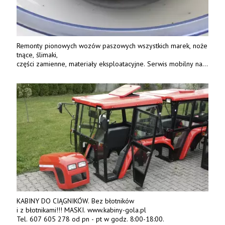
Remonty pionowych wozów paszowych wszystkich marek, noże
tnące, ślimaki,
części zamienne, materiały eksploatacyjne. Serwis mobilny na
terenie całej Polski.
Tel.: 61 285 38 61, 603 626 688.
KABINY DO CIĄGNIKÓW. Bez błotników
i z błotnikami!!! MASKI. www.kabiny-gola.pl
Tel. 607 605 278 od pn - pt w godz. 8:00-18:00.