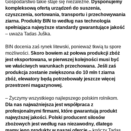
Gospodarstwo takie staje się niezależne.
Dysponujemy
kompleksową ofertą urządzeń do suszenia,
czyszczenia, sortowania, transportu i przechowywania
ziarna. Produkty BIN to według nas technologia
spełniająca najwyższe standardy gwarantujące jakość
– uważa Tadas Juška.
BIN docenia zaś rynek litewski, ponieważ tkwią tu spore
możliwości.
Skoro bowiem aż połowa produkcji zbóż
jest eksportowana, w pierwszej kolejności musi być
we właściwych warunkach przechowana. Jeśli zaś
produkcja zostanie zwiększona do 10 mln t ziarna
zbóż, elewatory będą potrzebowały jeszcze więcej
przestrzeni magazynowej.
– Życzymy wszystkiego najlepszego polskim rolnikom.
Dla nas najważniejsza jest współpraca z
profesjonalnymi firmami, które gwarantują produkt
najwyższej jakości. Polski producent silosów
zbożowych jest według nas niezawodny, dlatego
mamy jego produkty w naszej ofercie
– kończy Tadas