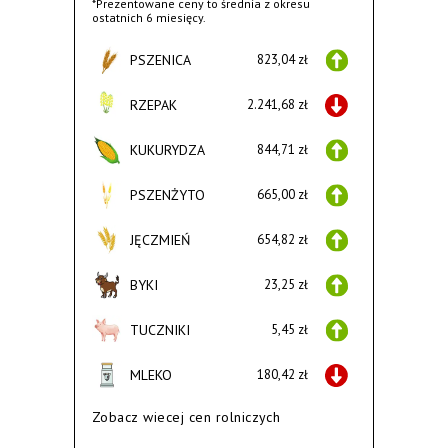
*Prezentowane ceny to średnia z okresu
ostatnich 6 miesięcy.
PSZENICA
823,04 zł
RZEPAK
2.241,68 zł
KUKURYDZA
844,71 zł
PSZENŻYTO
665,00 zł
JĘCZMIEŃ
654,82 zł
BYKI
23,25 zł
TUCZNIKI
5,45 zł
MLEKO
180,42 zł
Zobacz wiecej cen rolniczych