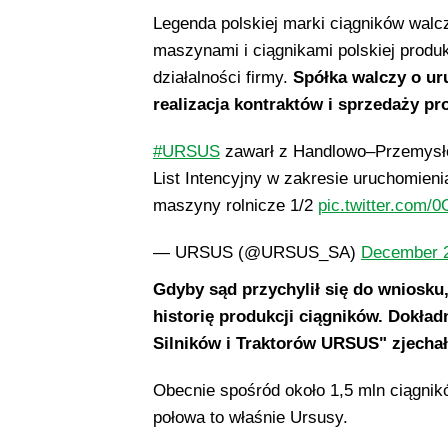
Legenda polskiej marki ciągników walcz
maszynami i ciągnikami polskiej produk
działalności firmy.
Spółka walczy o ur
realizacja kontraktów i sprzedaży p
#URSUS
zawarł z Handlowo–Przemysło
List Intencyjny w zakresie uruchomienia 
maszyny rolnicze 1/2
pic.twitter.com
— URSUS (@URSUS_SA)
December 2
Gdyby sąd przychylił się do wniosku
historię produkcji ciągników. Dokład
Silników i Traktorów URSUS" zjechał
Obecnie spośród około 1,5 mln ciągni
połowa to właśnie Ursusy.