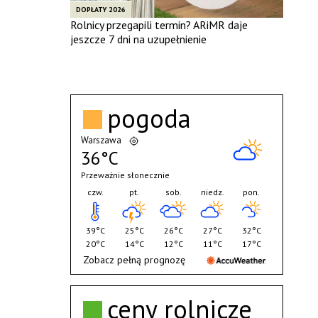
DOPŁATY 2026
Rolnicy przegapili termin? ARiMR daje
jeszcze 7 dni na uzupełnienie
pogoda
Warszawa
36°C
Przeważnie słonecznie
czw.
pt.
sob.
niedz.
pon.
39°C
25°C
26°C
27°C
32°C
20°C
14°C
12°C
11°C
17°C
Zobacz pełną prognozę
ceny rolnicze