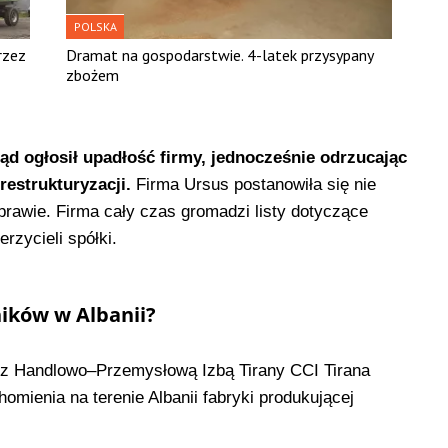
POLSKA
rzez
Dramat na gospodarstwie. 4-latek przysypany
zbożem
 sąd ogłosił upadłość firmy, jednocześnie odrzucając
estrukturyzacji.
Firma Ursus postanowiła się nie
prawie. Firma cały czas gromadzi listy dotyczące
rzycieli spółki.
ików w Albanii?
a z Handlowo–Przemysłową Izbą Tirany CCI Tirana
homienia na terenie Albanii fabryki produkującej