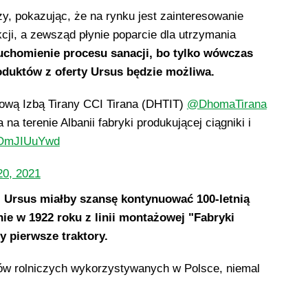
y, pokazując, że na rynku jest zainteresowanie
cji, a zewsząd płynie poparcie dla utrzymania
uchomienie procesu sanacji, bo tylko wówczas
roduktów z oferty Ursus będzie możliwa.
wą Izbą Tirany CCI Tirana (DHTIT)
@DhomaTirana
na terenie Albanii fabryki produkującej ciągniki i
/0OmJIUuYwd
0, 2021
, Ursus miałby szansę kontynuować 100-letnią
nie w 1922 roku z linii montażowej "Fabryki
y pierwsze traktory.
ków rolniczych wykorzystywanych w Polsce, niemal