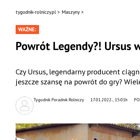
tygodnik-rolniczy.pl
>
Maszyny
>
WAŻNE:
Powrót Legendy?! Ursus w
Czy Ursus, legendarny producent ciągn
jeszcze szansę na powrót do gry? Wiel
Tygodnik Poradnik Rolniczy
17.01.2022., 15:01h
PO