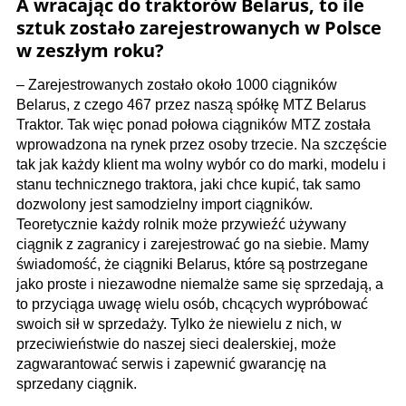
A wracając do traktorów Belarus, to ile
sztuk zostało zarejestrowanych w Polsce
w zeszłym roku?
– Zarejestrowanych zostało około 1000 ciągników
Belarus, z czego 467 przez naszą spółkę MTZ Belarus
Traktor. Tak więc ponad połowa ciągników MTZ została
wprowadzona na rynek przez osoby trzecie. Na szczęście
tak jak każdy klient ma wolny wybór co do marki, modelu i
stanu technicznego traktora, jaki chce kupić, tak samo
dozwolony jest samodzielny import ciągników.
Teoretycznie każdy rolnik może przywieźć używany
ciągnik z zagranicy i zarejestrować go na siebie. Mamy
świadomość, że ciągniki Belarus, które są postrzegane
jako proste i niezawodne niemalże same się sprzedają, a
to przyciąga uwagę wielu osób, chcących wypróbować
swoich sił w sprzedaży. Tylko że niewielu z nich, w
przeciwieństwie do naszej sieci dealerskiej, może
zagwarantować serwis i zapewnić gwarancję na
sprzedany ciągnik.