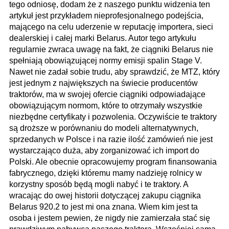
tego odniosę, dodam że z naszego punktu widzenia ten
artykuł jest przykładem nieprofesjonalnego podejścia,
mającego na celu uderzenie w reputację importera, sieci
dealerskiej i całej marki Belarus. Autor tego artykułu
regularnie zwraca uwagę na fakt, że ciągniki Belarus nie
spełniają obowiązującej normy emisji spalin Stage V.
Nawet nie zadał sobie trudu, aby sprawdzić, że MTZ, który
jest jednym z największych na świecie producentów
traktorów, ma w swojej ofercie ciągniki odpowiadające
obowiązującym normom, które to otrzymały wszystkie
niezbędne certyfikaty i pozwolenia. Oczywiście te traktory
są droższe w porównaniu do modeli alternatywnych,
sprzedanych w Polsce i na razie ilość zamówień nie jest
wystarczająco duża, aby zorganizować ich import do
Polski. Ale obecnie opracowujemy program finansowania
fabrycznego, dzięki któremu mamy nadzieję rolnicy w
korzystny sposób będą mogli nabyć i te traktory. A
wracając do owej historii dotyczącej zakupu ciągnika
Belarus 920.2 to jest mi ona znana. Wiem kim jest ta
osoba i jestem pewien, że nigdy nie zamierzała stać się