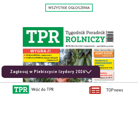
Tel. 606 211 056, 507 158 699.
WSZYSTKIE OGŁOSZENIA
Zagłosuj w Plebiscycie Izydory 2026
Wróć do TPR
TOP news