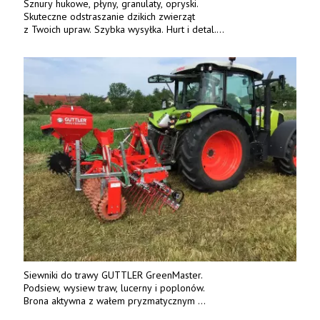
Sznury hukowe, płyny, granulaty, opryski.
Skuteczne odstraszanie dzikich zwierząt
z Twoich upraw. Szybka wysyłka. Hurt i detal.
www.deterren.pl • tel. +48 790 800 510.
Siewniki do trawy GUTTLER GreenMaster.
Podsiew, wysiew traw, lucerny i poplonów.
Brona aktywna z wałem pryzmatycznym
Guttlera. Bezpośredni importer www.karchex.eu