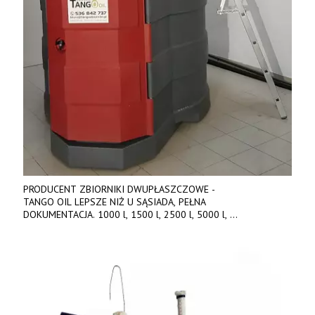
PRODUCENT ZBIORNIKI DWUPŁASZCZOWE -
TANGO OIL LEPSZE NIŻ U SĄSIADA, PEŁNA
DOKUMENTACJA. 1000 l, 1500 l, 2500 l, 5000 l,
produkt polski. Dobra cena, szybkie terminy realizacji. Tel. 536
842 737, www.tango-oil.pl