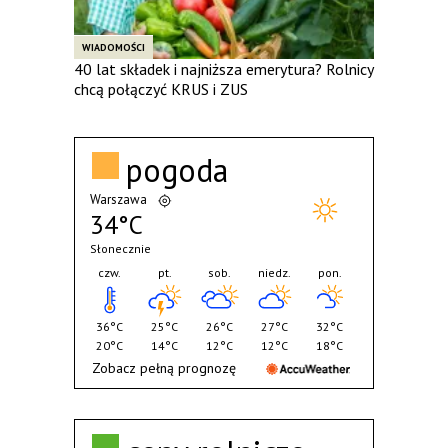
WIADOMOŚCI
40 lat składek i najniższa emerytura? Rolnicy
chcą połączyć KRUS i ZUS
pogoda
Warszawa
34°C
Słonecznie
czw.
pt.
sob.
niedz.
pon.
36°C
25°C
26°C
27°C
32°C
20°C
14°C
12°C
12°C
18°C
Zobacz pełną prognozę