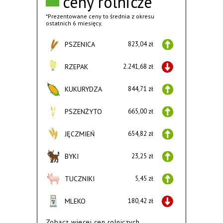
ceny rolnicze
*Prezentowane ceny to średnia z okresu
ostatnich 6 miesięcy.
PSZENICA
823,04 zł
RZEPAK
2.241,68 zł
KUKURYDZA
844,71 zł
PSZENŻYTO
665,00 zł
JĘCZMIEŃ
654,82 zł
BYKI
23,25 zł
TUCZNIKI
5,45 zł
MLEKO
180,42 zł
Zobacz wiecej cen rolniczych