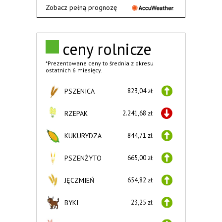
Zobacz pełną prognozę
ceny rolnicze
*Prezentowane ceny to średnia z okresu
ostatnich 6 miesięcy.
PSZENICA
823,04 zł
RZEPAK
2.241,68 zł
KUKURYDZA
844,71 zł
PSZENŻYTO
665,00 zł
JĘCZMIEŃ
654,82 zł
BYKI
23,25 zł