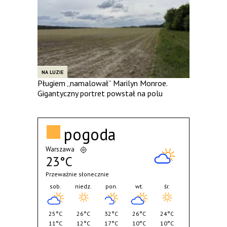
NA LUZIE
Pługiem „namalował” Marilyn Monroe.
Gigantyczny portret powstał na polu
pogoda
Warszawa
23°C
Przeważnie słonecznie
sob.
niedz.
pon.
wt.
śr.
25°C
26°C
32°C
26°C
24°C
11°C
12°C
17°C
10°C
10°C