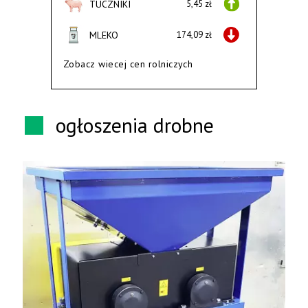
TUCZNIKI
5,45 zł
MLEKO
174,09 zł
Zobacz wiecej cen rolniczych
ogłoszenia drobne