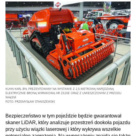
KUHN KARL BYŁ PREZENTOWANY NA WYSTAWIE Z 2,5-METROWĄ NAPĘDZANĄ
ELEKTRYCZNIE BRONĄ WIRNIKOWĄ HR 2520E ORAZ Z UMIESZCZONYM Z PRZODU
WAŁEM
FOTO:
PRZEMYSŁAW STANISZEWSKI
Bezpieczeństwo w tym pojeździe będzie gwarantował
skaner LiDAR, który analizuje przestrzeń dookoła pojazdu
przy użyciu wiązki laserowej i który wykrywa wszelkie
potencjalne zagrożenia. Na wyposażeniu znajdą się także