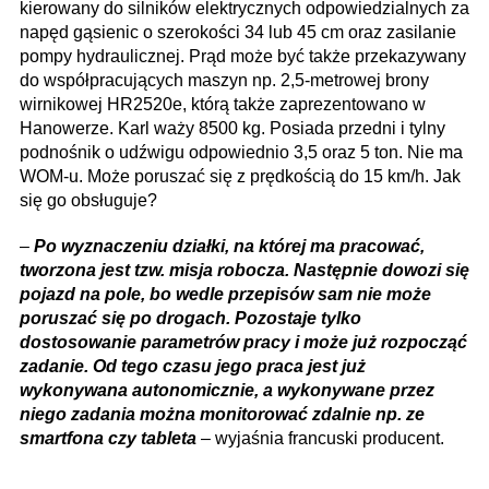
kierowany do silników elektrycznych odpowiedzialnych za
napęd gąsienic o szerokości 34 lub 45 cm oraz zasilanie
pompy hydraulicznej. Prąd może być także przekazywany
do współpracujących maszyn np. 2,5-metrowej brony
wirnikowej HR2520e, którą także zaprezentowano w
Hanowerze. Karl waży 8500 kg. Posiada przedni i tylny
podnośnik o udźwigu odpowiednio 3,5 oraz 5 ton. Nie ma
WOM-u. Może poruszać się z prędkością do 15 km/h. Jak
się go obsługuje?
–
Po wyznaczeniu działki, na której ma pracować,
tworzona jest tzw. misja robocza. Następnie dowozi się
pojazd na pole, bo wedle przepisów sam nie może
poruszać się po drogach. Pozostaje tylko
dostosowanie parametrów pracy i może już rozpocząć
zadanie. Od tego czasu jego praca jest już
wykonywana autonomicznie, a wykonywane przez
niego zadania można monitorować zdalnie np. ze
smartfona czy tableta
– wyjaśnia francuski producent.