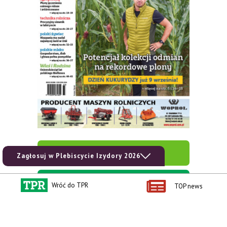
zobacz e-wydanie
Zagłosuj w Plebiscycie Izydory 2026
kup prenumeratę
Wróć do TPR
TOP news