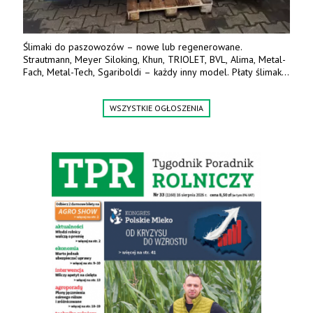
Ślimaki do paszowozów – nowe lub regenerowane.
Strautmann, Meyer Siloking, Khun, TRIOLET, BVL, Alima, Metal-
Fach, Metal-Tech, Sgariboldi – każdy inny model. Płaty ślimaka
wykonane z blachy o podwyższonej wytrzymałości na ścieranie
– 15 lub 18 mm. Możliwa wymiana i dowóz na miejsce – cała
WSZYSTKIE OGŁOSZENIA
Polska. Tel. 609 144 596.