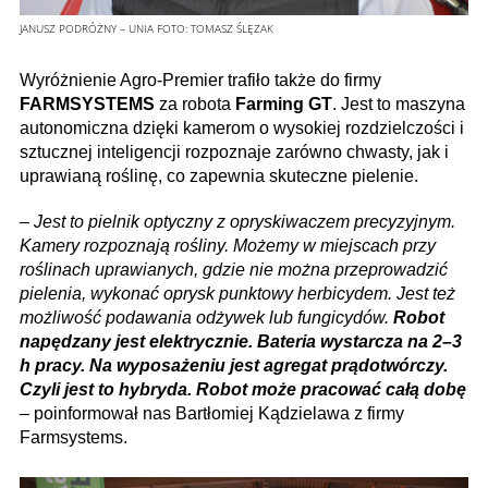
JANUSZ PODRÓŻNY – UNIA
FOTO:
TOMASZ ŚLĘZAK
Wyróżnienie Agro-Premier trafiło także do firmy
FARMSYSTEMS
za robota
Farming GT
. Jest to maszyna
autonomiczna dzięki kamerom o wysokiej rozdzielczości i
sztucznej inteligencji rozpoznaje zarówno chwasty, jak i
uprawianą roślinę, co zapewnia skuteczne pielenie.
–
Jest to pielnik optyczny z opryskiwaczem precyzyjnym.
Kamery rozpoznają rośliny. Możemy w miejscach przy
roślinach uprawianych, gdzie nie można przeprowadzić
pielenia, wykonać oprysk punktowy herbicydem. Jest też
możliwość podawania odżywek lub fungicydów.
Robot
napędzany jest elektrycznie. Bateria wystarcza na 2–3
h pracy. Na wyposażeniu jest agregat prądotwórczy.
Czyli jest to hybryda. Robot może pracować całą dobę
– poinformował nas Bartłomiej Kądzielawa z firmy
Farmsystems.