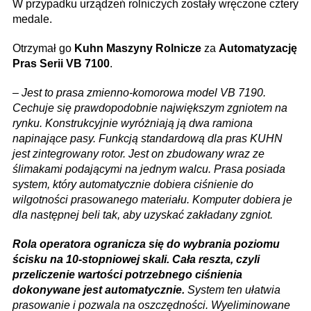
W przypadku urządzeń rolniczych zostały wręczone cztery
medale.
Otrzymał go
Kuhn Maszyny Rolnicze
za
Automatyzację
Pras Serii VB 7100
.
–
Jest to prasa zmienno-komorowa model VB 7190.
Cechuje się prawdopodobnie największym zgniotem na
rynku. Konstrukcyjnie wyróżniają ją dwa ramiona
napinające pasy. Funkcją standardową dla pras KUHN
jest zintegrowany rotor. Jest on zbudowany wraz ze
ślimakami podającymi na jednym walcu. Prasa posiada
system, który automatycznie dobiera ciśnienie do
wilgotności prasowanego materiału. Komputer dobiera je
dla następnej beli tak, aby uzyskać zakładany zgniot.
Rola operatora ogranicza się do wybrania poziomu
ścisku na 10-stopniowej skali. Cała reszta, czyli
przeliczenie wartości potrzebnego ciśnienia
dokonywane jest automatycznie.
System ten ułatwia
prasowanie i pozwala na oszczędności. Wyeliminowane