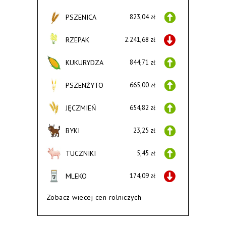
PSZENICA
823,04 zł
RZEPAK
2.241,68 zł
KUKURYDZA
844,71 zł
PSZENŻYTO
665,00 zł
JĘCZMIEŃ
654,82 zł
BYKI
23,25 zł
TUCZNIKI
5,45 zł
MLEKO
174,09 zł
Zobacz wiecej cen rolniczych