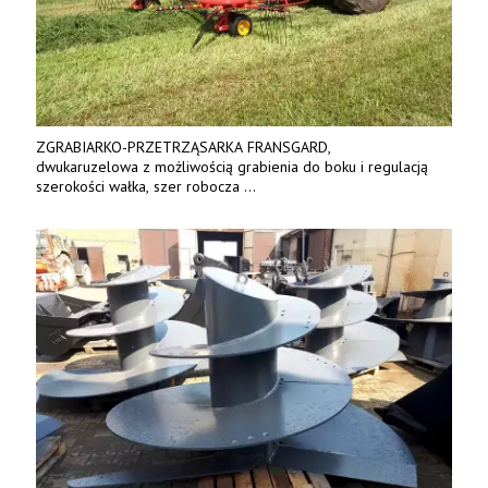
ZGRABIARKO-PRZETRZĄSARKA FRANSGARD,
dwukaruzelowa z możliwością grabienia do boku i regulacją
szerokości wałka, szer robocza
do 6 m. Mocna konstrukcja. Karchex.
Tel. 606 211 056, 507 158 699.