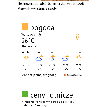
Ile można dorobić do emerytury rolniczej?
Prawnik wyjaśnia zasady
pogoda
Warszawa
26°C
Słonecznie
niedz.
pon.
wt.
śr.
czw.
26°C
32°C
25°C
24°C
25°C
13°C
18°C
10°C
10°C
11°C
Zobacz pełną prognozę
ceny rolnicze
*Prezentowane ceny to średnia z okresu
ostatnich 6 miesięcy.