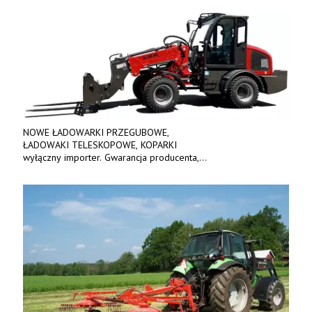
Tel. 606 211 056, 507 158 699.
NOWE ŁADOWARKI PRZEGUBOWE,
ŁADOWAKI TELESKOPOWE, KOPARKI
wyłączny importer. Gwarancja producenta,
bogate wyposażenie, prosta konstrukcja.
Ceny od 69 000 zł netto wraz z osprzętem.
Tel: 509-365-675. www.kmm.info.pl