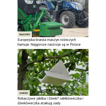
MASZYNY
Europejska branża maszyn rolniczych
hamuje. Najgorsze nastroje są w Polsce
OGRÓD
Robaczywe jabłka i śliwki? Jabłkóweczka i
śliwkóweczka atakują sady