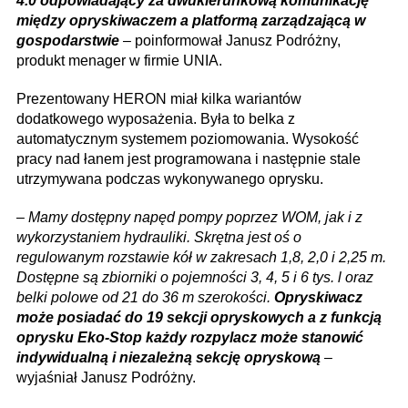
4.0 odpowiadający za dwukierunkową komunikację
między opryskiwaczem a platformą zarządzającą w
gospodarstwie
– poinformował Janusz Podróżny,
produkt menager w firmie UNIA.
Prezentowany HERON miał kilka wariantów
dodatkowego wyposażenia. Była to belka z
automatycznym systemem poziomowania. Wysokość
pracy nad łanem jest programowana i następnie stale
utrzymywana podczas wykonywanego oprysku.
–
Mamy dostępny napęd pompy poprzez WOM, jak i z
wykorzystaniem hydrauliki. Skrętna jest oś o
regulowanym rozstawie kół w zakresach 1,8, 2,0 i 2,25 m.
Dostępne są zbiorniki o pojemności 3, 4, 5 i 6 tys. l oraz
belki polowe od 21 do 36 m szerokości.
Opryskiwacz
może posiadać do 19 sekcji opryskowych a z funkcją
oprysku Eko-Stop każdy rozpylacz może stanowić
indywidualną i niezależną sekcję opryskową
–
wyjaśniał Janusz Podróżny.