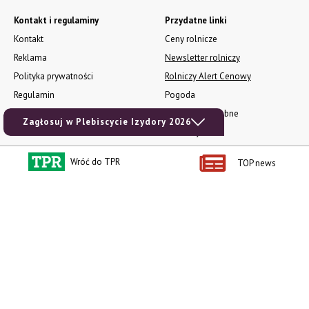
Kontakt i regulaminy
Przydatne linki
Kontakt
Ceny rolnicze
Reklama
Newsletter rolniczy
Polityka prywatności
Rolniczy Alert Cenowy
Regulamin
Pogoda
RODO
Ogłoszenia drobne
Zagłosuj w Plebiscycie Izydory 2026
Konkursy TPR
e-Wydania TPR
Wróć do TPR
TOP news
Kącik Samotnych Serc
Porgram TV
agrarsklep.pl
RSS
Produkty dla Ciebie
Kategorie
Zamów prenumeratę TPR
Wiadomości
Kup Tygodnik
Rynki