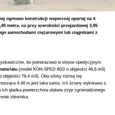
j ogniowo konstrukcji wsporczej opartej na 4
,45 metra, co przy szerokości przejazdowej 3,95
ego samochodami ciężarowymi lub ciągnikami z
łyskawicznie, bo jednorazowo w silosie spedycyjnym
materiału
(model KON-SPED 60/2 o objętości 48,6 m3)
objętości 78,4 m3). Oba silosy różnią się
nosząca 4,46 m jest taka sama. Ich ściany wykonano z
a ich gładka powierzchnia ułatwia zsyp zgromadzonego
nie zbiornika.