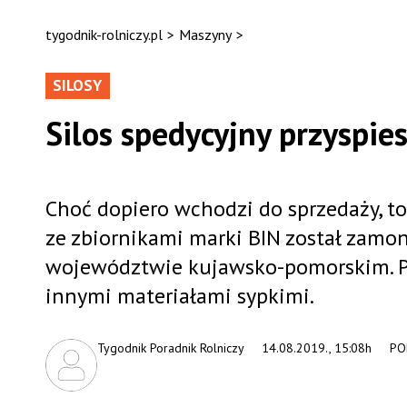
tygodnik-rolniczy.pl
>
Maszyny
>
SILOSY
Silos spedycyjny przyspie
Choć dopiero wchodzi do sprzedaży, to 
ze zbiornikami marki BIN został zam
województwie kujawsko-pomorskim. Pr
innymi materiałami sypkimi.
Tygodnik Poradnik Rolniczy
14.08.2019., 15:08h
PO