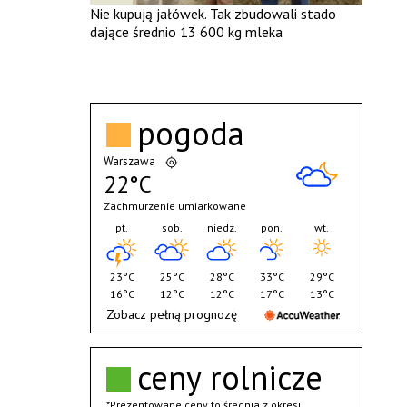
Nie kupują jałówek. Tak zbudowali stado
dające średnio 13 600 kg mleka
pogoda
Warszawa
22°C
Zachmurzenie umiarkowane
pt.
sob.
niedz.
pon.
wt.
23°C
25°C
28°C
33°C
29°C
16°C
12°C
12°C
17°C
13°C
Zobacz pełną prognozę
ceny rolnicze
*Prezentowane ceny to średnia z okresu