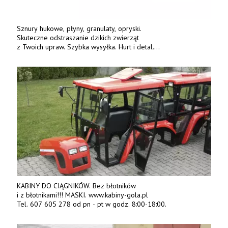
Sznury hukowe, płyny, granulaty, opryski.
Skuteczne odstraszanie dzikich zwierząt
z Twoich upraw. Szybka wysyłka. Hurt i detal.
www.deterren.pl • tel. +48 790 800 510.
KABINY DO CIĄGNIKÓW. Bez błotników
i z błotnikami!!! MASKI. www.kabiny-gola.pl
Tel. 607 605 278 od pn - pt w godz. 8:00-18:00.