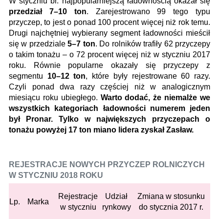
W styczniu br. najpopularniejszą ładownością okazał się
przedział 7–10 ton
. Zarejestrowano 99 tego typu
przyczep, to jest o ponad 100 procent więcej niż rok temu.
Drugi najchętniej wybierany segment ładowności mieścił
się w przedziale
5–7 ton
. Do rolników trafiły 62 przyczepy
o takim tonażu – o 72 procent więcej niż w styczniu 2017
roku. Równie popularne okazały się przyczepy z
segmentu
10–12 ton
, które były rejestrowane 60 razy.
Czyli ponad dwa razy częściej niż w analogicznym
miesiącu roku ubiegłego.
Warto dodać, że niemalże we
wszystkich kategoriach ładowności numerem jeden
był Pronar. Tylko w największych przyczepach o
tonażu powyżej 17 ton miano lidera zyskał Zasław.
REJESTRACJE NOWYCH PRZYCZEP ROLNICZYCH
W STYCZNIU 2018 ROKU
Rejestracje
Udział
Zmiana w stosunku
Lp.
Marka
w styczniu
rynkowy
do stycznia 2017 r.