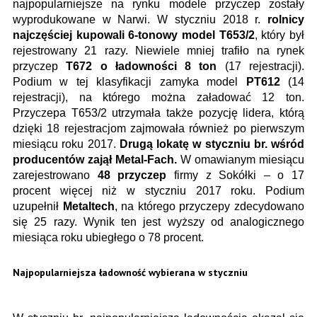
najpopularniejsze na rynku modele przyczep zostały
wyprodukowane w Narwi. W styczniu 2018 r.
rolnicy
najczęściej kupowali 6-tonowy model T653/2
, który był
rejestrowany 21 razy. Niewiele mniej trafiło na rynek
przyczep
T672 o ładowności 8 ton
(17 rejestracji).
Podium w tej klasyfikacji zamyka model
PT612
(14
rejestracji), na którego można załadować 12 ton.
Przyczepa T653/2 utrzymała także pozycję lidera, którą
dzięki 18 rejestracjom zajmowała również po pierwszym
miesiącu roku 2017.
Drugą lokatę w styczniu br. wśród
producentów zajął Metal-Fach.
W omawianym miesiącu
zarejestrowano
48 przyczep
firmy z Sokółki – o 17
procent więcej niż w styczniu 2017 roku. Podium
uzupełnił
Metaltech
, na którego przyczepy zdecydowano
się 25 razy. Wynik ten jest wyższy od analogicznego
miesiąca roku ubiegłego o 78 procent.
Najpopularniejsza ładowność wybierana w styczniu