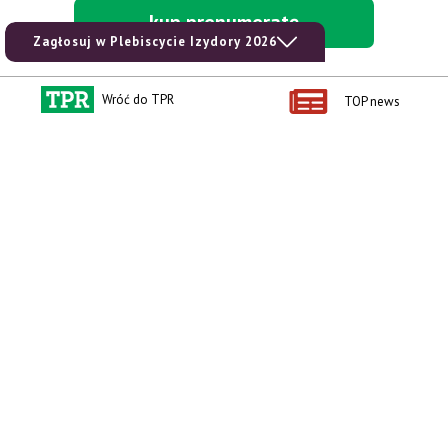
kup prenumeratę
Zagłosuj w Plebiscycie Izydory 2026
Wróć do TPR
TOP news
Kontakt i regulaminy
Przydatne linki
Kontakt
Ceny rolnicze
Reklama
Newsletter rolniczy
Polityka prywatności
Rolniczy Alert Cenowy
Regulamin
Pogoda
RODO
Ogłoszenia drobne
Konkursy TPR
e-Wydania TPR
Kącik Samotnych Serc
Porgram TV
agrarsklep.pl