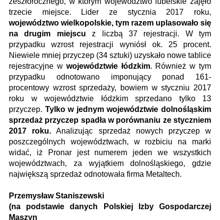
zeszłorocznego, w którym województwo lubelskie zajęło
trzecie miejsce. Lider ze stycznia 2017 roku,
województwo wielkopolskie, tym razem uplasowało się
na drugim miejscu
z liczbą 37 rejestracji. W tym
przypadku wzrost rejestracji wyniósł ok. 25 procent.
Niewiele mniej przyczep (34 sztuki) uzyskało nowe tablice
rejestracyjne w
województwie łódzkim
. Również w tym
przypadku odnotowano imponujący ponad 161-
procentowy wzrost sprzedaży, bowiem w styczniu 2017
roku w województwie łódzkim sprzedano tylko 13
przyczep.
Tylko w jednym województwie dolnośląskim
sprzedaż przyczep spadła w porównaniu ze styczniem
2017 roku.
Analizując sprzedaż nowych przyczep w
poszczególnych województwach, w rozbiciu na marki
widać, iż Pronar jest numerem jeden we wszystkich
województwach, za wyjątkiem dolnośląskiego, gdzie
największą sprzedaż odnotowała firma Metaltech.
Przemysław Staniszewski
(na podstawie danych Polskiej Izby Gospodarczej
Maszyn