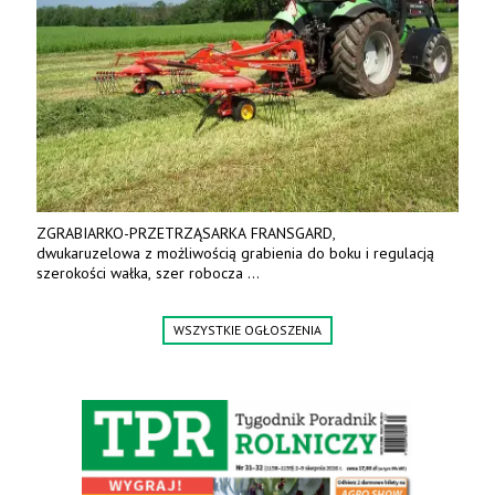
ZGRABIARKO-PRZETRZĄSARKA FRANSGARD,
dwukaruzelowa z możliwością grabienia do boku i regulacją
szerokości wałka, szer robocza
do 6 m. Mocna konstrukcja. Karchex.
Tel. 606 211 056, 507 158 699.
WSZYSTKIE OGŁOSZENIA