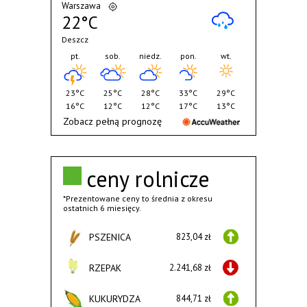
Warszawa
22°C
Deszcz
pt.
sob.
niedz.
pon.
wt.
23°C
25°C
28°C
33°C
29°C
16°C
12°C
12°C
17°C
13°C
Zobacz pełną prognozę
ceny rolnicze
*Prezentowane ceny to średnia z okresu
ostatnich 6 miesięcy.
PSZENICA
823,04 zł
RZEPAK
2.241,68 zł
KUKURYDZA
844,71 zł