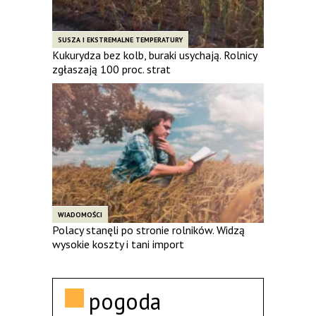
SUSZA I EKSTREMALNE TEMPERATURY
Kukurydza bez kolb, buraki usychają. Rolnicy
zgłaszają 100 proc. strat
WIADOMOŚCI
Polacy stanęli po stronie rolników. Widzą
wysokie koszty i tani import
pogoda