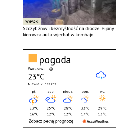
WYPADKI
Szczyt żniw i bezmyślność na drodze. Pijany
kierowca auta wjechał w kombajn
pogoda
Warszawa
23°C
Niewielki deszcz
pt.
sob.
niedz.
pon.
wt.
23°C
25°C
28°C
33°C
29°C
16°C
12°C
12°C
17°C
13°C
Zobacz pełną prognozę