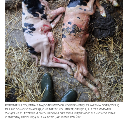
PORONIENIA TO JEDNA Z NAJDOTKLIWSZYCH KONSEKWENCJI ZAKAŻENIA GORĄCZKĄ Q.
DLA HODOWCY OZNACZAJĄ ONE NIE TYLKO UTRATĘ CIELĘCIA, ALE TEŻ WYDATKI
ZWIĄZANE Z LECZENIEM, WYDŁUŻONYM OKRESEM MIĘDZYWYCIELENIOWYM ORAZ
OBNIŻONĄ PRODUKCJĄ MLEKA
FOTO:
JAKUB WIERZBIŃSKI