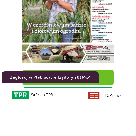
zobacz e-wydanie
Zagłosuj w Plebiscycie Izydory 2026
kup prenumeratę
Wróć do TPR
TOP news