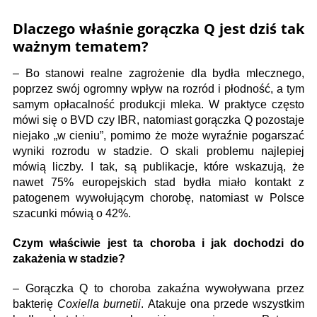
Dlaczego właśnie gorączka Q jest dziś tak
ważnym tematem?
– Bo stanowi realne zagrożenie dla bydła mlecznego,
poprzez swój ogromny wpływ na rozród i płodność, a tym
samym opłacalność produkcji mleka. W praktyce często
mówi się o BVD czy IBR, natomiast gorączka Q pozostaje
niejako „w cieniu”, pomimo że może wyraźnie pogarszać
wyniki rozrodu w stadzie. O skali problemu najlepiej
mówią liczby. I tak, są publikacje, które wskazują, że
nawet 75% europejskich stad bydła miało kontakt z
patogenem wywołującym chorobę, natomiast w Polsce
szacunki mówią o 42%.
Czym właściwie jest ta choroba i jak dochodzi do
zakażenia w stadzie?
– Gorączka Q to choroba zakaźna wywoływana przez
bakterię
Coxiella burnetii
. Atakuje ona przede wszystkim