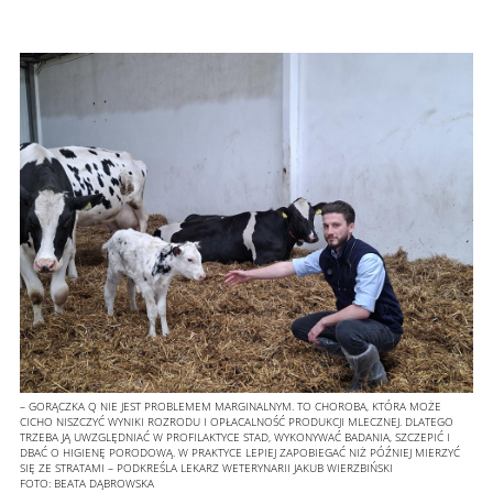
– GORĄCZKA Q NIE JEST PROBLEMEM MARGINALNYM. TO CHOROBA, KTÓRA MOŻE
CICHO NISZCZYĆ WYNIKI ROZRODU I OPŁACALNOŚĆ PRODUKCJI MLECZNEJ. DLATEGO
TRZEBA JĄ UWZGLĘDNIAĆ W PROFILAKTYCE STAD, WYKONYWAĆ BADANIA, SZCZEPIĆ I
DBAĆ O HIGIENĘ PORODOWĄ. W PRAKTYCE LEPIEJ ZAPOBIEGAĆ NIŻ PÓŹNIEJ MIERZYĆ
SIĘ ZE STRATAMI – PODKREŚLA LEKARZ WETERYNARII JAKUB WIERZBIŃSKI
FOTO:
BEATA DĄBROWSKA