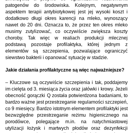
patogenów do środowiska. Kolejnym, negatywnym
aspektem terapii antybiotykowej jest jej wysoki koszt i
dodatkowo długi okres karencji na mleko, wynoszący
nawet do 20 dni. Oznacza to, że przez ten okres mleko
musimy zutylizować, co oczywiście zwiększa koszty
choroby. Tak więc w realiach produkcji mlecznej
podstawą pozostaje profilaktyka, której jednym z
elementów są szczepienia, pozwalające ograniczyć
siewstwo bakterii i opanować sytuację w stadzie.
Jakie działania profilaktyczne są więc najważniejsze?
– Kluczowe są oczywiście szczepienia i tak, poddajemy
im cielęta od 3. miesiąca życia oraz jałówki i krowy. Jeżeli
obecność gorączki Q została potwierdzona badaniami, to
bardzo ważne jest przestrzeganie regularności szczepień,
co 9 miesięcy. Bardzo istotnym elementem profilaktyki jest
bezwzględne przestrzeganie reżimu higienicznego na
porodówce, polegające m.in. na natychmiastowej
utylizacji łożysk i martwych płodów oraz dezynfekcji