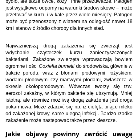
bydło, ale także owce, kozy i inne przeżuwacze. Patogen
jest wyjątkowo odporny na warunki środowiskowe – może
przetrwać w kurzu i w kale przez wiele miesięcy. Patogen
może być przenoszony z wiatrem na odległość nawet 18
km i stanowić źródło choroby dla innych stad.
Najważniejszą drogą zakażenia się zwierząt jest
wdychanie cząsteczek kurzu zanieczyszczonych
bakteriami. Zakażone zwierzęta wprowadzają bowiem
ogromne ilości
Coxiella burnetii
do środowiska, głównie w
trakcie porodu, wraz z błonami płodowymi, łożyskiem,
wodami płodowymi czy martwymi płodami, zwłaszcza w
okresie okołoporodowym. Wówczas tworzy się tzw.
aerozol zakaźny, w którym bakterie się utrzymują. Mniej
istotną, ale również możliwą drogą zakażenia jest droga
pokarmowa. Może zdarzyć się np. iż cielęta pijące mleko
od zakażonej krowy, same ulegną infekcji. Bardzo rzadko
zakażenie może następować także przez kleszcze.
Jakie objawy powinny zwrócić uwagę