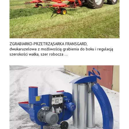
ZGRABIARKO-PRZETRZĄSARKA FRANSGARD,
dwukaruzelowa z możliwością grabienia do boku i regulacją
szerokości wałka, szer robocza
do 6 m. Mocna konstrukcja. Karchex.
Tel. 606 211 056, 507 158 699.