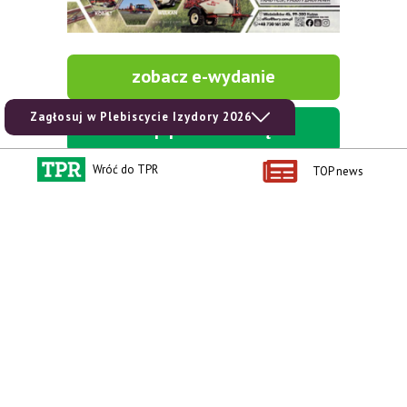
zobacz e-wydanie
Zagłosuj w Plebiscycie Izydory 2026
kup prenumeratę
Wróć do TPR
TOP news
Kontakt i regulaminy
Przydatne linki
Kontakt
Ceny rolnicze
Reklama
Newsletter rolniczy
Polityka prywatności
Rolniczy Alert Cenowy
Regulamin
Pogoda
RODO
Ogłoszenia drobne