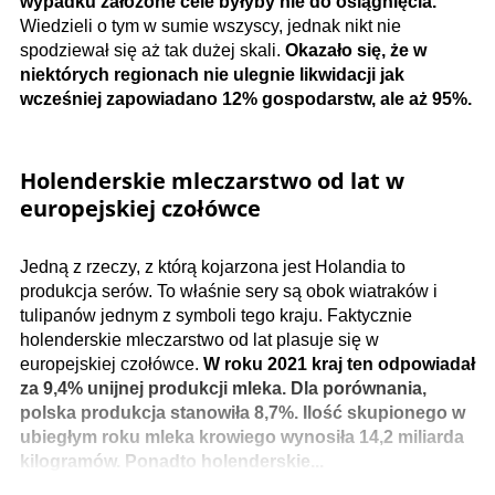
wypadku założone cele byłyby nie do osiągnięcia.
Wiedzieli o tym w sumie wszyscy, jednak nikt nie
spodziewał się aż tak dużej skali.
Okazało się, że w
niektórych regionach nie ulegnie likwidacji jak
wcześniej zapowiadano 12% gospodarstw, ale aż 95%.
Holenderskie mleczarstwo od lat w
europejskiej czołówce
Jedną z rzeczy, z którą kojarzona jest Holandia to
produkcja serów. To właśnie sery są obok wiatraków i
tulipanów jednym z symboli tego kraju. Faktycznie
holenderskie mleczarstwo od lat plasuje się w
europejskiej czołówce.
W roku 2021 kraj ten odpowiadał
za 9,4% unijnej produkcji mleka. Dla porównania,
polska produkcja stanowiła 8,7%. Ilość skupionego w
ubiegłym roku mleka krowiego wynosiła 14,2 miliarda
kilogramów. Ponadto holenderskie...