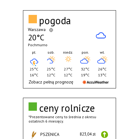
pogoda
Warszawa
20°C
Pochmurno
pt.
sob.
niedz.
pon.
wt.
25°C
25°C
27°C
32°C
26°C
16°C
12°C
12°C
19°C
13°C
Zobacz pełną prognozę
ceny rolnicze
*Prezentowane ceny to średnia z okresu
ostatnich 6 miesięcy.
PSZENICA
823,04 zł