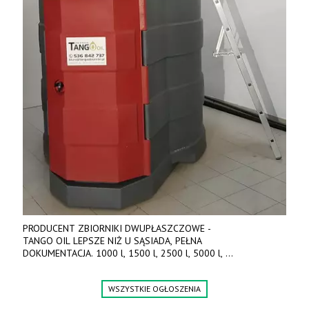
PRODUCENT ZBIORNIKI DWUPŁASZCZOWE -
TANGO OIL LEPSZE NIŻ U SĄSIADA, PEŁNA
DOKUMENTACJA. 1000 l, 1500 l, 2500 l, 5000 l,
produkt polski. Dobra cena, szybkie terminy realizacji. Tel. 536
842 737, www.tango-oil.pl
WSZYSTKIE OGŁOSZENIA