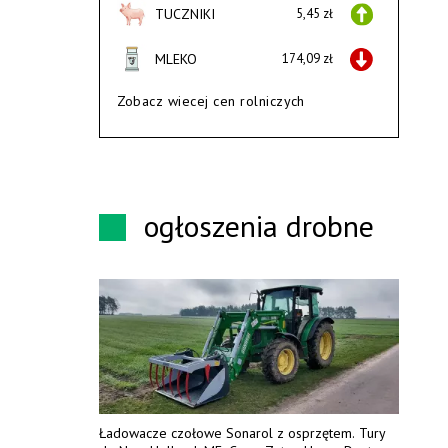
TUCZNIKI
5,45 zł
MLEKO
174,09 zł
Zobacz wiecej cen rolniczych
ogłoszenia drobne
Ładowacze czołowe Sonarol z osprzętem. Tury