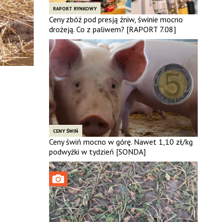
RAPORT RYNKOWY
Ceny zbóż pod presją żniw, świnie mocno
drożeją. Co z paliwem? [RAPORT 7.08]
CENY ŚWIŃ
Ceny świń mocno w górę. Nawet 1,10 zł/kg
podwyżki w tydzień [SONDA]