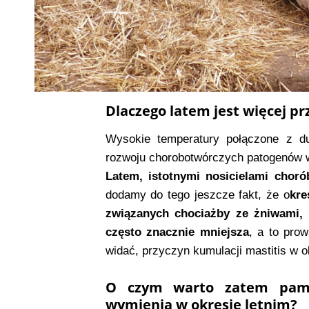
Dlaczego latem jest więcej p
Wysokie temperatury połączone z du
rozwoju chorobotwórczych patogenów 
Latem, istotnymi nosicielami chor
dodamy do tego jeszcze fakt, że o
kre
związanych chociażby ze żniwami, t
często znacznie mniejsza
, a to pro
widać, przyczyn kumulacji mastitis w ok
O czym warto zatem pamię
wymienia w okresie letnim?