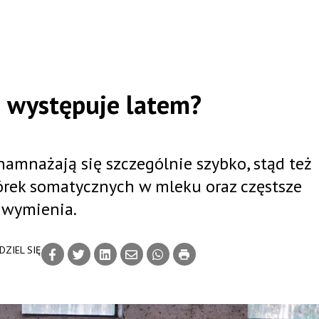
j występuje latem?
amnażają się szczególnie szybko, stąd też
rek somatycznych w mleku oraz częstsze
a wymienia.
DZIEL SIĘ