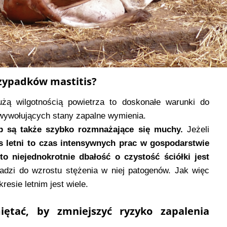
rzypadków mastitis?
żą wilgotnością powietrza to doskonałe warunki do
wywołujących stany zapalne wymienia.
ób są także szybko rozmnażające się muchy.
Jeżeli
s letni to czas intensywnych prac w gospodarstwie
o niejednokrotnie dbałość o czystość ściółki jest
wadzi do wzrostu stężenia w niej patogenów. Jak więc
resie letnim jest wiele.
tać, by zmniejszyć ryzyko zapalenia