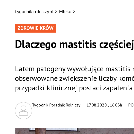
tygodnik-rolniczy.pl
>
Mleko
>
ZDROWIE KRÓW
Dlaczego mastitis częście
Latem patogeny wywołujące mastitis n
obserwowane zwiększenie liczby komó
przypadki klinicznej postaci zapaleni
Tygodnik Poradnik Rolniczy
17.08.2020., 16:08h
PO