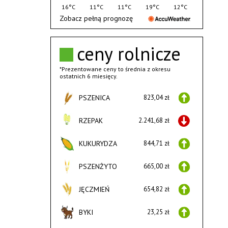
16°C
11°C
11°C
19°C
12°C
Zobacz pełną prognozę
ceny rolnicze
*Prezentowane ceny to średnia z okresu
ostatnich 6 miesięcy.
PSZENICA
823,04 zł
RZEPAK
2.241,68 zł
KUKURYDZA
844,71 zł
PSZENŻYTO
665,00 zł
JĘCZMIEŃ
654,82 zł
BYKI
23,25 zł