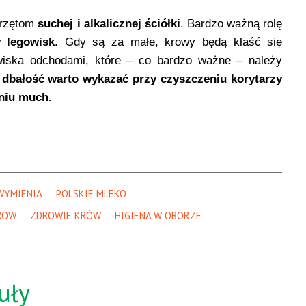
erzętom
suchej i alkalicznej ściółki
. Bardzo ważną rolę
 legowisk
. Gdy są za małe, krowy będą kłaść się
wiska odchodami, które – co bardzo ważne – należy
dbałość warto wykazać przy czyszczeniu korytarzy
niu much.
WYMIENIA
POLSKIE MLEKO
RÓW
ZDROWIE KRÓW
HIGIENA W OBORZE
uły