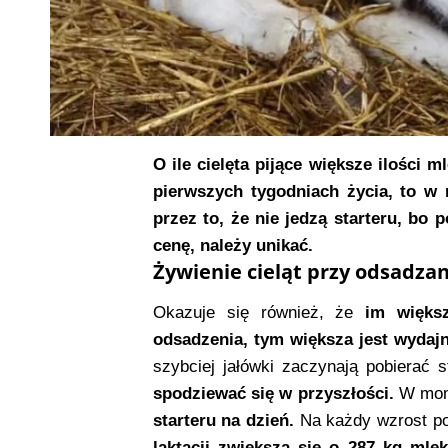
O ile cielęta pijące większe ilości 
pierwszych tygodniach życia, to w
przez to, że nie jedzą starteru, bo p
cenę, należy unikać.
Żywienie cieląt przy odsadza
Okazuje się również, że
im większ
odsadzenia, tym większa jest wyda
szybciej jałówki zaczynają pobierać s
spodziewać się w przyszłości.
W mome
starteru na dzień.
Na każdy wzrost po
laktacji zwiększa się o 287 kg mlek