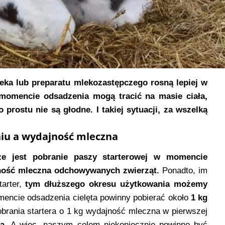
mleka lub preparatu mlekozastępczego rosną lepiej w
 momencie odsadzenia mogą tracić na masie ciała,
o prostu nie są głodne. I takiej sytuacji, za wszelką
niu a wydajność mleczna
e jest pobranie paszy starterowej w momencie
jność mleczna odchowywanych zwierząt.
Ponadto, im
tarter,
tym dłuższego okresu użytkowania możemy
ncie odsadzenia cielęta powinny pobierać około
1 kg
brania startera o 1 kg wydajność mleczna w pierwszej
a.
A więc, naszym celem niekoniecznie powinno być