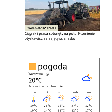
POŻAR CIĄGNIKA I PRASY
Ciągnik i prasa spłonęły na polu. Płomienie
błyskawicznie zajęły ściernisko
pogoda
Warszawa
20°C
Przeważnie bezchmurnie
czw.
pt.
sob.
niedz.
pon.
39°C
26°C
26°C
27°C
32°C
19°C
14°C
11°C
12°C
17°C