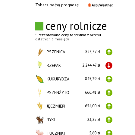
Zobacz pełną prognozę
ceny rolnicze
*Prezentowane ceny to średnia z okresu
ostatnich 6 miesięcy.
PSZENICA
823,57 zł
RZEPAK
2.244,47 zł
KUKURYDZA
845,29 zł
PSZENŻYTO
666,41 zł
JĘCZMIEŃ
654,00 zł
BYKI
23,25 zł
TUCZNIKI
5,60 zł