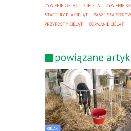
ŻYWIENIE CIELĄT
CIELĘTA
ŻYWIENIE K
STARTERY DLA CIELĄT
PASZE STARTEROW
PRZYROSTY CIELĄT
ODPAJANIE CIELĄT
powiązane artyk
CIELAKI