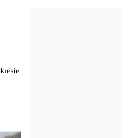
a
kresie