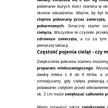
pobieranie dużych ilości startera w o
okresie odsadzenia. Ważne, by był też
chętnie pobierany przez zwierzęta,
pokarmowych.
Smaczny starter oz
cielęcia.
Wszystkie te czynniki przekł
zdrowsze zwierzęta,
a co za tym i
pierwszej laktacji.
Częstość pojenia cieląt - czy 
Zwiększenie pobrania starteru możem
preparatu mlekozastępczego.
Wystar
dawkę mleka z 8 do 4 litrów, a zn
zmniejszamy, gdy cielęta pobierają 
podawanie cielętom przed odstawienie
ok. 2 cm może
zwiększać całkowite p
Warto rozważyć także
zwiększenie 