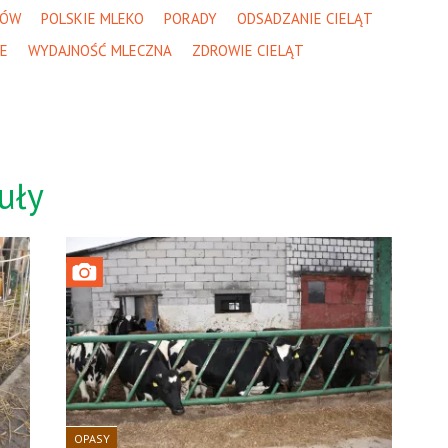
RÓW
POLSKIE MLEKO
PORADY
ODSADZANIE CIELĄT
E
WYDAJNOŚĆ MLECZNA
ZDROWIE CIELĄT
uły
OPASY