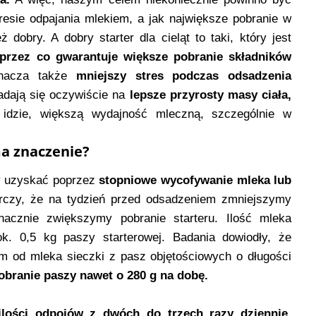
kresie odpajania mlekiem, a jak największe pobranie w
 dobry. A dobry starter dla cieląt to taki, który jest
 przez co gwarantuje większe pobranie składników
nacza także
mniejszy stres podczas odsadzenia
adają się oczywiście na
lepsze przyrosty masy ciała,
dzie, większą wydajność mleczną, szczególnie w
ma znaczenie?
y uzyskać poprzez
stopniowe wycofywanie mleka lub
czy, że na tydzień przed odsadzeniem zmniejszymy
acznie zwiększymy pobranie starteru. Ilość mleka
ok. 0,5 kg paszy starterowej. Badania dowiodły, że
m od mleka sieczki z pasz objętościowych o długości
obranie paszy nawet o 280 g na dobę.
ilości odpojów z dwóch do trzech razy dziennie.