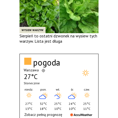
WYSIEW WARZYW
Sierpień to ostatni dzwonek na wysiew tych
warzyw. Lista jest długa
pogoda
Warszawa
27°C
Słonecznie
niedz.
pon.
wt.
śr.
czw.
27°C
32°C
25°C
24°C
25°C
13°C
18°C
10°C
10°C
11°C
Zobacz pełną prognozę