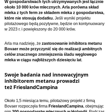
W gospodarstwach tych utrzymywanych jest łącznie
około 10 000 krów mlecznych. Arla porówna skład
mleka z tych ferm ze składem mleka z gospodarstwa,
które nie stosują dodatku.
Jeśli wyniki projektu
pilotażowego będą pozytywne, będzie on kontynuowany
w 2023 r. i powiększony do 20 000 krów.
Arla ma nadzieję, że
zastosowanie inhibitora metanu
Bovaer może przyczynić się do realizacji ambitnych
celów znacznego zmniejszenia śladu węglowego
mleka w ciągu najbliższych dziesięciu lat
.
Swoje badania nad innowacyjnym
inhibitorem metanu prowadzi
też
FrieslandCampina
Około 1,5 miesiąca temu, pilotażowy projekt z firmą
Bovaer rozpoczęła firma
FrieslandCampina
, obejmując
nim
200 gospodarstw mlecznych w Holandii
. Podczas