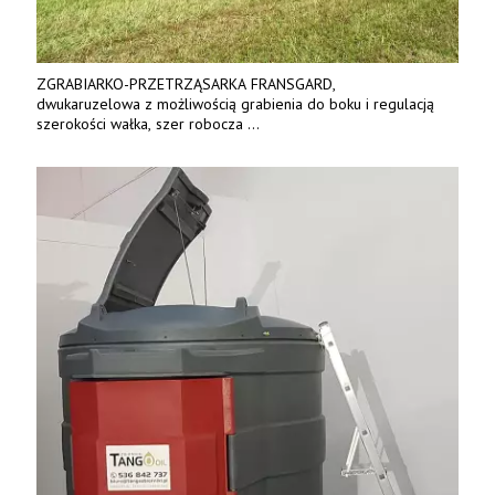
ZGRABIARKO-PRZETRZĄSARKA FRANSGARD,
dwukaruzelowa z możliwością grabienia do boku i regulacją
szerokości wałka, szer robocza
do 6 m. Mocna konstrukcja. Karchex.
Tel. 606 211 056, 507 158 699.