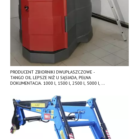
PRODUCENT ZBIORNIKI DWUPŁASZCZOWE -
TANGO OIL LEPSZE NIŻ U SĄSIADA, PEŁNA
DOKUMENTACJA. 1000 l, 1500 l, 2500 l, 5000 l,
produkt polski. Dobra cena, szybkie terminy realizacji. Tel. 536
842 737, www.tango-oil.pl