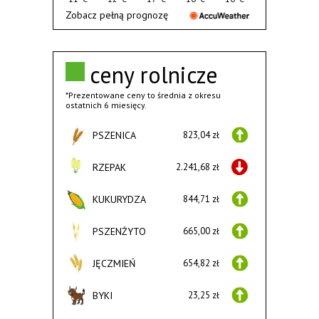
Zobacz pełną prognozę
ceny rolnicze
*Prezentowane ceny to średnia z okresu
ostatnich 6 miesięcy.
PSZENICA
823,04 zł
RZEPAK
2.241,68 zł
KUKURYDZA
844,71 zł
PSZENŻYTO
665,00 zł
JĘCZMIEŃ
654,82 zł
BYKI
23,25 zł