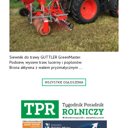
Siewniki do trawy GUTTLER GreenMaster.
Podsiew, wysiew traw, lucerny i poplonów.
Brona aktywna z wałem pryzmatycznym
Guttlera. Bezpośredni importer www.karchex.eu
Tel. 606 211 056, 507 158 699.
WSZYSTKIE OGŁOSZENIA