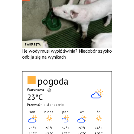
ZWIERZĘTA
Ile wody musi wypić świnia? Niedobór szybko
odbija się na wynikach
pogoda
Warszawa
23°C
Przeważnie słonecznie
sob.
niedz.
pon.
wt.
śr.
25°C
26°C
32°C
26°C
24°C
11°C
12°C
17°C
10°C
10°C