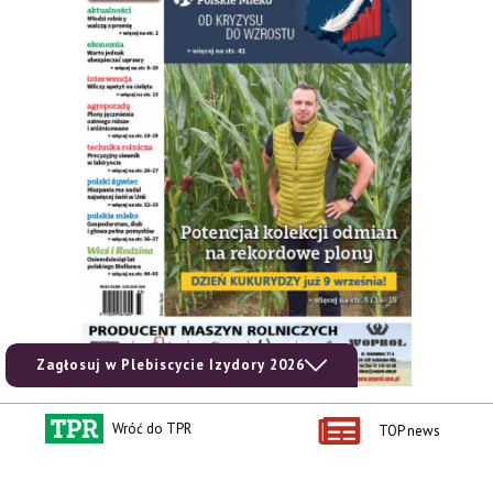
Zagłosuj w Plebiscycie Izydory 2026
Wróć do TPR
TOP news
zobacz e-wydanie