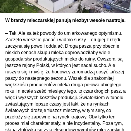
W branży mleczarskiej panują niezbyt wesołe nastroje.
– Tak. Ale są też powody do umiarkowanego optymizmu.
Zaczęło wreszcie padać i widmo suszy – drugiej z rzędu –
zaczyna się powoli oddalać. Droga pasza przy obecnie
niskich cenach skupu mleka doprowadziłaby wiele
gospodarstw produkujących mleko do ruiny. Owszem, są
jeszcze rejony Polski, w których jest nadal sucho. Ale
ruszyło się i myślę, że hodowcy zgromadzą dosyć tańszej
paszy do następnego sezonu. Wszak dla znakomitej
większości producentów mleka druga połowa ubiegłego
roku i niecałe sześć miesięcy tego, to czas drogich pasz, a
więc i wyższych kosztów produkcji. Światełkiem w tunelu,
zwiastującym lepsze czasy jest fakt, że na rynkach
światowych drożeje tłuszcz mleczny, w tym sery, co
przełoży się zapewne na rynek krajowy. Oby tylko ten
proces miał charakter stały, a nie incydentalny. Poza tym,
słaba złotówka sprzyja eksportowi wyrobów mleczarskich.