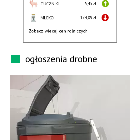
TUCZNIKI
5,45 zł
MLEKO
174,09 zł
Zobacz wiecej cen rolniczych
ogłoszenia drobne