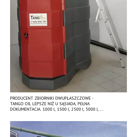
PRODUCENT ZBIORNIKI DWUPŁASZCZOWE -
TANGO OIL LEPSZE NIŻ U SĄSIADA, PEŁNA
DOKUMENTACJA. 1000 l, 1500 l, 2500 l, 5000 l,
produkt polski. Dobra cena, szybkie terminy realizacji. Tel. 536
842 737, www.tango-oil.pl