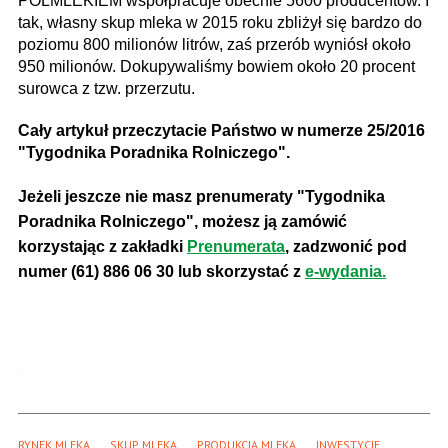
POLMLEKIEM współpracuje obecnie 5600 producentów. I
tak, własny skup mleka w 2015 roku zbliżył się bardzo do
poziomu 800 milionów litrów, zaś przerób wyniósł około
950 milionów. Dokupywaliśmy bowiem około 20 procent
surowca z tzw. przerzutu.
Cały artykuł przeczytacie Państwo w numerze 25/2016
"Tygodnika Poradnika Rolniczego".
Jeżeli jeszcze nie masz prenumeraty "Tygodnika
Poradnika Rolniczego", możesz ją zamówić
korzystając z zakładki
Prenumerata
, zadzwonić pod
numer (61) 886 06 30 lub skorzystać z
e-wydania.
RYNEK MLEKA
SKUP MLEKA
PRODUKCJA MLEKA
INWESTYCJE