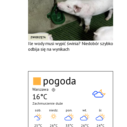
ZWIERZĘTA
Ile wody musi wypić świnia? Niedobór szybko
odbija się na wynikach
pogoda
Warszawa
16°C
Zachmurzenie duże
sob.
niedz.
pon.
wt.
śr.
25°C
26°C
33°C
26°C
24°C