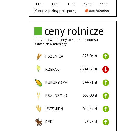
11°C
12°C
19°C
12°C
11°C
Zobacz pełną prognozę
ceny rolnicze
*Prezentowane ceny to średnia z okresu
ostatnich 6 miesięcy.
PSZENICA
823,04 zł
RZEPAK
2.241,68 zł
KUKURYDZA
844,71 zł
PSZENŻYTO
665,00 zł
JĘCZMIEŃ
654,82 zł
BYKI
23,25 zł