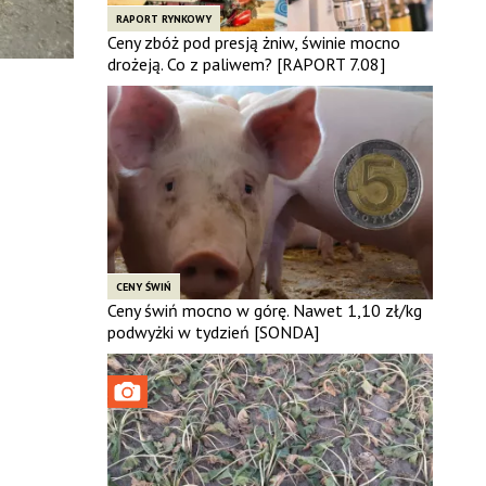
RAPORT RYNKOWY
Ceny zbóż pod presją żniw, świnie mocno
drożeją. Co z paliwem? [RAPORT 7.08]
CENY ŚWIŃ
Ceny świń mocno w górę. Nawet 1,10 zł/kg
podwyżki w tydzień [SONDA]