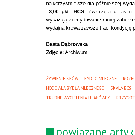
najkorzystniejsze dla późniejszej wyd
–3,00 pkt. BCS
. Zwierzęta o takim 
wykazują zdecydowanie mniej zaburze
wydajna krowa zawsze traci kondycję p
Beata Dąbrowska
Zdjęcie: Archiwum
ŻYWIENIE KRÓW
BYDŁO MLECZNE
ROZR
HODOWLA BYDŁA MLECZNEGO
SKALA BCS
TRUDNE WYCIELENIA U JAŁÓWEK
PRZYGOT
powiązane artyk