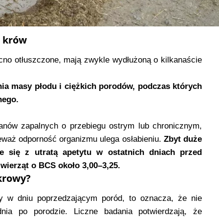
h krów
cno otłuszczone, mają zwykle wydłużoną o kilkanaście
ia masy płodu i ciężkich porodów, podczas których
nego.
anów zapalnych o przebiegu ostrym lub chronicznym,
nieważ odporność organizmu ulega osłabieniu.
Zbyt duże
że się z utratą apetytu w ostatnich dniach przed
wierząt o BCS około 3,00–3,25.
 krowy?
y w dniu poprzedzającym poród, to oznacza, że nie
nia po porodzie. Liczne badania potwierdzają, że