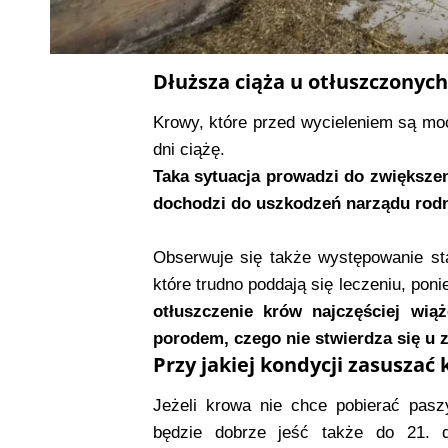
Dłuższa ciąża u otłuszczonyc
Krowy, które przed wycieleniem są mo
dni ciążę.
Taka sytuacja prowadzi do zwiększen
dochodzi do uszkodzeń narządu rod
Obserwuje się także występowanie st
które trudno poddają się leczeniu, po
otłuszczenie krów najczęściej wią
porodem, czego nie stwierdza się u z
Przy jakiej kondycji zasuszać
Jeżeli krowa nie chce pobierać pasz
będzie dobrze jeść także do 21. d