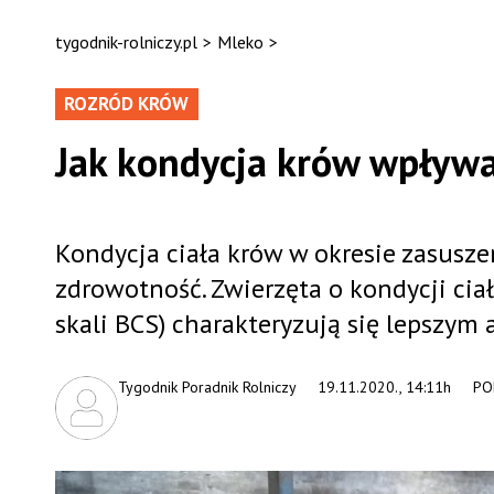
tygodnik-rolniczy.pl
>
Mleko
>
ROZRÓD KRÓW
Jak kondycja krów wpływa
Kondycja ciała krów w okresie zasusz
zdrowotność. Zwierzęta o kondycji ci
skali BCS) charakteryzują się lepszym
Tygodnik Poradnik Rolniczy
19.11.2020., 14:11h
PO