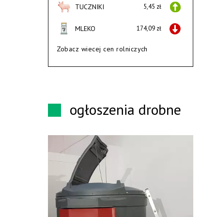
TUCZNIKI
5,45 zł
MLEKO
174,09 zł
Zobacz wiecej cen rolniczych
ogłoszenia drobne