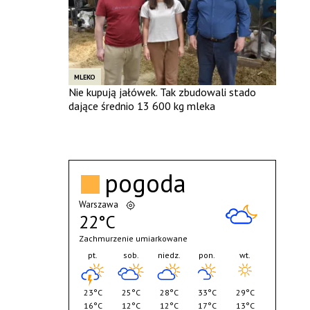
MLEKO
Nie kupują jałówek. Tak zbudowali stado
dające średnio 13 600 kg mleka
pogoda
Warszawa
22°C
Zachmurzenie umiarkowane
pt.
sob.
niedz.
pon.
wt.
23°C
25°C
28°C
33°C
29°C
16°C
12°C
12°C
17°C
13°C