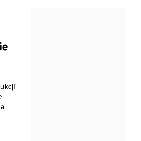
ie
ukcji
e
za