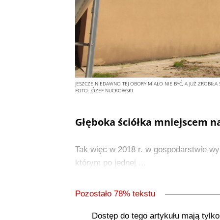
JESZCZE NIEDAWNO TEJ OBORY MIAŁO NIE BYĆ, A JUŻ ZROBIŁA 
FOTO:
JÓZEF NUCKOWSKI
Głęboka ściółka mniejscem n
Tak więc w 2018 r. w gospodarstwie w
którym po jednej ...
Pozostało 78% tekstu
Dostęp do tego artykułu mają tylk