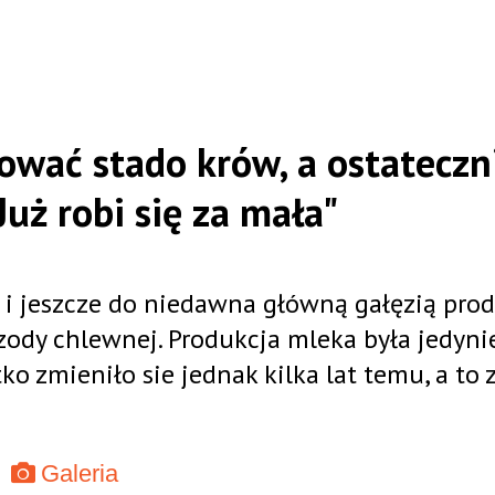
dować stado krów, a ostateczn
uż robi się za mała"
 i jeszcze do niedawna główną gałęzią prod
zody chlewnej. Produkcja mleka była jedyni
zmieniło sie jednak kilka lat temu, a to 
Galeria