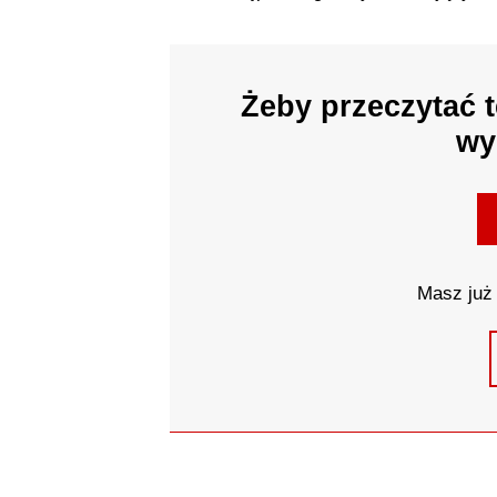
Żeby przeczytać t
wy
Masz już 