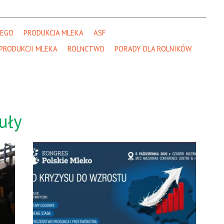
NEGO
PRODUKCJA MLEKA
ASF
PRODUKCJI MLEKA
ROLNCTWO
PORADY DLA ROLNIKÓW
uły