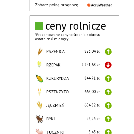
Zobacz pełną prognozę
ceny rolnicze
*Prezentowane ceny to średnia z okresu
ostatnich 6 miesięcy.
PSZENICA
823,04 zł
RZEPAK
2.241,68 zł
KUKURYDZA
844,71 zł
PSZENŻYTO
665,00 zł
JĘCZMIEŃ
654,82 zł
BYKI
23,25 zł
TUCZNIKI
5,45 zł