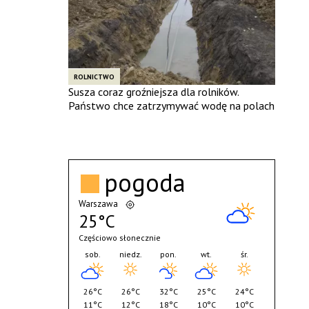
ROLNICTWO
Susza coraz groźniejsza dla rolników.
Państwo chce zatrzymywać wodę na polach
pogoda
Warszawa
25°C
Częściowo słonecznie
sob.
niedz.
pon.
wt.
śr.
26°C
26°C
32°C
25°C
24°C
11°C
12°C
18°C
10°C
10°C