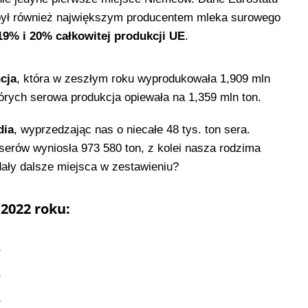
 był również największym producentem mleka surowego
9% i 20% całkowitej produkcji UE
.
cja
, która w zeszłym roku wyprodukowała 1,909 mln
tórych serowa produkcja opiewała na 1,359 mln ton.
dia
, wyprzedzając nas o niecałe 48 tys. ton sera.
serów wyniosła 973 580 ton, z kolei nasza rodzima
dały dalsze miejsca w zestawieniu?
2022 roku: