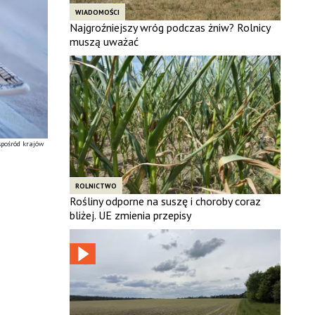
WIADOMOŚCI
Najgroźniejszy wróg podczas żniw? Rolnicy
muszą uważać
spośród krajów
ROLNICTWO
Rośliny odporne na suszę i choroby coraz
bliżej. UE zmienia przepisy