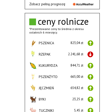
Zobacz pełną prognozę
ceny rolnicze
*Prezentowane ceny to średnia z okresu
ostatnich 6 miesięcy.
PSZENICA
823,04 zł
RZEPAK
2.241,68 zł
KUKURYDZA
844,71 zł
PSZENŻYTO
665,00 zł
JĘCZMIEŃ
654,82 zł
BYKI
23,25 zł
TUCZNIKI
5,45 zł