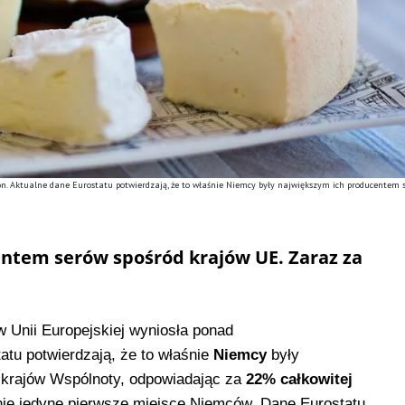
on. Aktualne dane Eurostatu potwierdzają, że to właśnie Niemcy były największym ich producentem 
tem serów spośród krajów UE. Zaraz za
w Unii Europejskiej wyniosła ponad
atu potwierdzają, że to właśnie
Niemcy
były
krajów Wspólnoty, odpowiadając za
22% całkowitej
 nie jedyne pierwsze miejsce Niemców. Dane Eurostatu