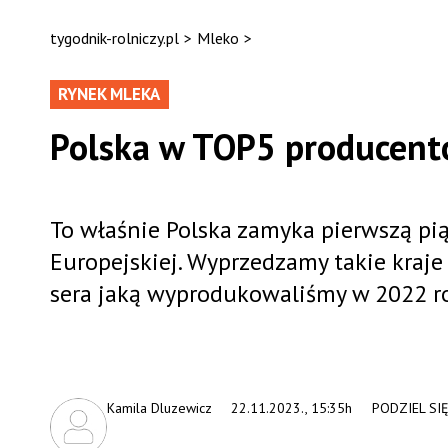
tygodnik-rolniczy.pl
>
Mleko
>
RYNEK MLEKA
Polska w TOP5 producentó
To właśnie Polska zamyka pierwszą pi
Europejskiej. Wyprzedzamy takie kraje 
sera jaką wyprodukowaliśmy w 2022 ro
Kamila Dluzewicz
22.11.2023., 15:35h
PODZIEL SI