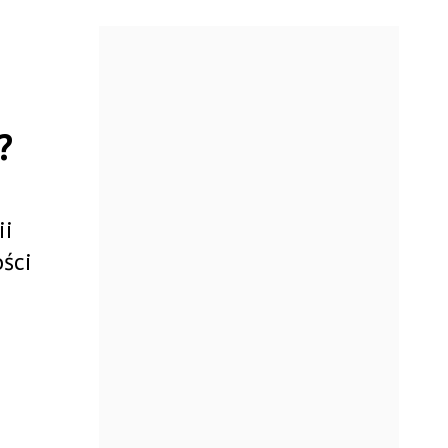
?
ii
ości