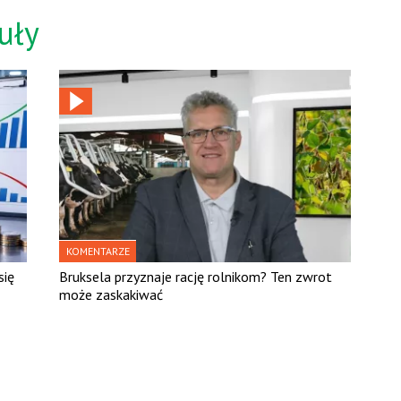
uły
KOMENTARZE
się
Bruksela przyznaje rację rolnikom? Ten zwrot
może zaskakiwać